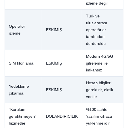
izleme değil
Türk ve
uluslararası
Operatör
ESKİMİŞ
operatörler
izleme
tarafından
durduruldu
Modern 4G/5G
SIM klonlama
ESKİMİŞ
şifreleme ile
imkansız
Hesap bilgileri
Yedekleme
ESKİMİŞ
gerektirir, eksik
çıkarma
veriler
”Kurulum
%100 sahte.
gerektirmeyen”
DOLANDIRICILIK
Yazılım cihaza
hizmetler
yüklenmelidir.