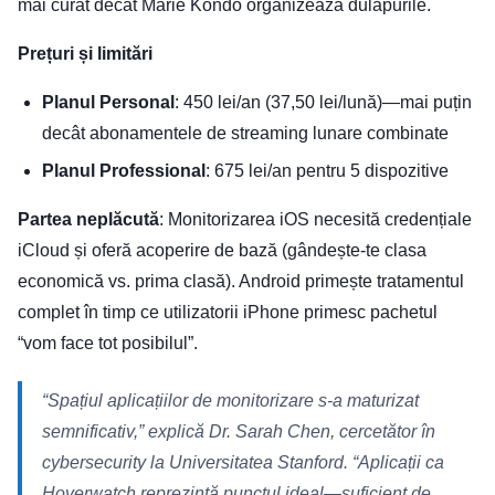
mai curat decât Marie Kondo organizează dulapurile.
Prețuri și limitări
Planul Personal
: 450 lei/an (37,50 lei/lună)—mai puțin
decât abonamentele de streaming lunare combinate
Planul Professional
: 675 lei/an pentru 5 dispozitive
Partea neplăcută
: Monitorizarea iOS necesită credențiale
iCloud și oferă acoperire de bază (gândește-te clasa
economică vs. prima clasă). Android primește tratamentul
complet în timp ce utilizatorii iPhone primesc pachetul
“vom face tot posibilul”.
“Spațiul aplicațiilor de monitorizare s-a maturizat
semnificativ,” explică Dr. Sarah Chen, cercetător în
cybersecurity la Universitatea Stanford. “Aplicații ca
Hoverwatch reprezintă punctul ideal—suficient de