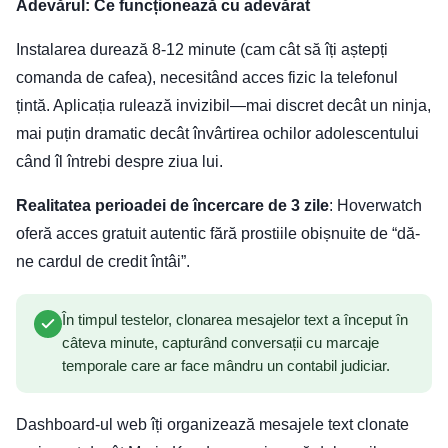
Adevărul: Ce funcționează cu adevărat
Instalarea durează 8-12 minute (cam cât să îți aștepți
comanda de cafea), necesitând acces fizic la telefonul
țintă. Aplicația rulează invizibil—mai discret decât un ninja,
mai puțin dramatic decât învârtirea ochilor adolescentului
când îl întrebi despre ziua lui.
Realitatea perioadei de încercare de 3 zile
: Hoverwatch
oferă acces gratuit autentic fără prostiile obișnuite de “dă-
ne cardul de credit întâi”.
În timpul testelor, clonarea mesajelor text a început în
câteva minute, capturând conversații cu marcaje
temporale care ar face mândru un contabil judiciar.
Dashboard-ul web îți organizează mesajele text clonate