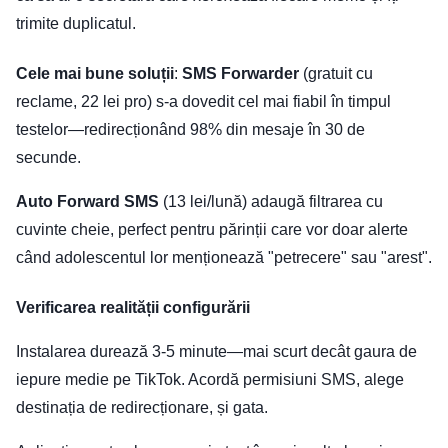
trimite duplicatul.
Cele mai bune soluții
:
SMS Forwarder
(gratuit cu
reclame, 22 lei pro) s-a dovedit cel mai fiabil în timpul
testelor—redirecționând 98% din mesaje în 30 de
secunde.
Auto Forward SMS
(13 lei/lună) adaugă filtrarea cu
cuvinte cheie, perfect pentru părinții care vor doar alerte
când adolescentul lor menționează "petrecere" sau "arest".
Verificarea realității configurării
Instalarea durează 3-5 minute—mai scurt decât gaura de
iepure medie pe TikTok. Acordă permisiuni SMS, alege
destinația de redirecționare, și gata.