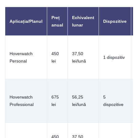
P
Preț
Echivalent
Aplicația/Planul
Dispozitive
anual
lunar
î
Hoverwatch
450
37,50
3
1 dispozitiv
Personal
lei
lei/lună
g
Hoverwatch
675
56,25
5
3
Professional
lei
lei/lună
dispozitive
g
450
37,50