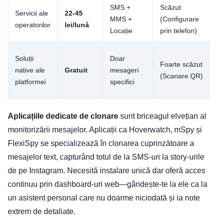
SMS +
Scăzut
Servicii ale
22-45
MMS +
(Configurare
operatorilor
lei/lună
Locație
prin telefon)
Soluții
Doar
Foarte scăzut
native ale
Gratuit
mesageri
(Scanare QR)
platformei
specifici
Aplicațiile dedicate de clonare
sunt briceagul elvețian al
monitorizării mesajelor. Aplicații ca Hoverwatch, mSpy și
FlexiSpy se specializează în clonarea cuprinzătoare a
mesajelor text, capturând totul de la SMS-uri la story-urile
de pe Instagram. Necesită instalare unică dar oferă acces
continuu prin dashboard-uri web—gândește-te la ele ca la
un asistent personal care nu doarme niciodată și ia note
extrem de detaliate.