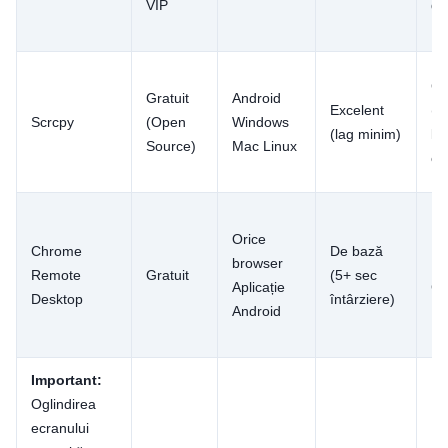
VIP
di
Gr
Gratuit
Android
Excelent
(c
Scrcpy
(Open
Windows
(lag minim)
lin
Source)
Mac Linux
co
Orice
Chrome
De bază
browser
Uș
Remote
Gratuit
(5+ sec
Aplicație
Go
Desktop
întârziere)
Android
Important:
Oglindirea
ecranului