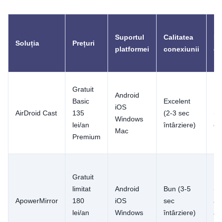
Suportul
Calitatea
Di
Soluția
Prețuri
platformei
conexiunii
co
Gratuit
Android
Basic
Excelent
Uș
iOS
AirDroid Cast
135
(2-3 sec
(c
Windows
lei/an
întârziere)
co
Mac
Premium
Gratuit
Me
limitat
Android
Bun (3-5
(I
ApowerMirror
180
iOS
sec
ap
lei/an
Windows
întârziere)
am