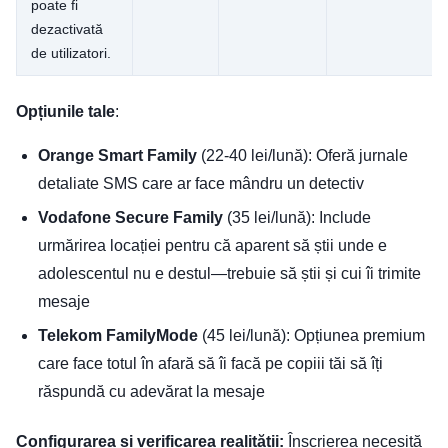
poate fi
dezactivată
de utilizatori.
Opțiunile tale
:
Orange Smart Family
(22-40 lei/lună): Oferă jurnale
detaliate SMS care ar face mândru un detectiv
Vodafone Secure Family
(35 lei/lună): Include
urmărirea locației pentru că aparent să știi unde e
adolescentul nu e destul—trebuie să știi și cui îi trimite
mesaje
Telekom FamilyMode
(45 lei/lună): Opțiunea premium
care face totul în afară să îi facă pe copiii tăi să îți
răspundă cu adevărat la mesaje
Configurarea și verificarea realității:
Înscrierea necesită