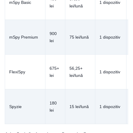
mSpy Basic
1 dispozitiv
7
lei
lei/lună
900
mSpy Premium
75 lei/lună
1 dispozitiv
7
lei
675+
56,25+
FlexiSpy
1 dispozitiv
lei
lei/lună
l
180
Spyzie
15 lei/lună
1 dispozitiv
lei
d