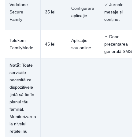
Vodafone
✓ Jurnale
Configurare
Secure
35 lei
mesaje și
aplicație
Family
conținut
⚬ Doar
Telekom
Aplicație
45 lei
prezentarea
FamilyMode
sau online
generală SMS
Notă:
Toate
serviciile
necesită ca
dispozitivele
țintă să fie în
planul tău
familial.
Monitorizarea
la nivelul
rețelei nu