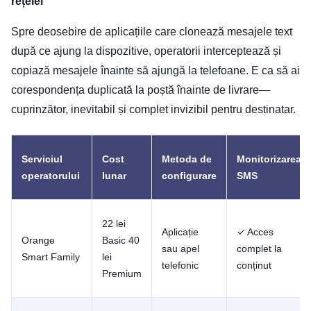
rețelei
Spre deosebire de aplicațiile care clonează mesajele text
după ce ajung la dispozitive, operatorii interceptează și
copiază mesajele înainte să ajungă la telefoane. E ca să ai
corespondența duplicată la poștă înainte de livrare—
cuprinzător, inevitabil și complet invizibil pentru destinatar.
Serviciul
Cost
Metoda de
Monitorizarea
operatorului
lunar
configurare
SMS
22 lei
Aplicație
✓ Acces
Orange
Basic 40
sau apel
complet la
Smart Family
lei
telefonic
conținut
Premium