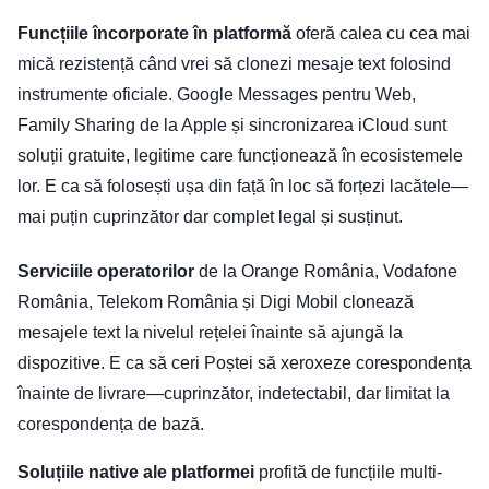
Funcțiile încorporate în platformă
oferă calea cu cea mai
mică rezistență când vrei să clonezi mesaje text folosind
instrumente oficiale. Google Messages pentru Web,
Family Sharing de la Apple și sincronizarea iCloud sunt
soluții gratuite, legitime care funcționează în ecosistemele
lor. E ca să folosești ușa din față în loc să forțezi lacătele—
mai puțin cuprinzător dar complet legal și susținut.
Serviciile operatorilor
de la Orange România, Vodafone
România, Telekom România și Digi Mobil clonează
mesajele text la nivelul rețelei înainte să ajungă la
dispozitive. E ca să ceri Poștei să xeroxeze corespondența
înainte de livrare—cuprinzător, indetectabil, dar limitat la
corespondența de bază.
Soluțiile native ale platformei
profită de funcțiile multi-