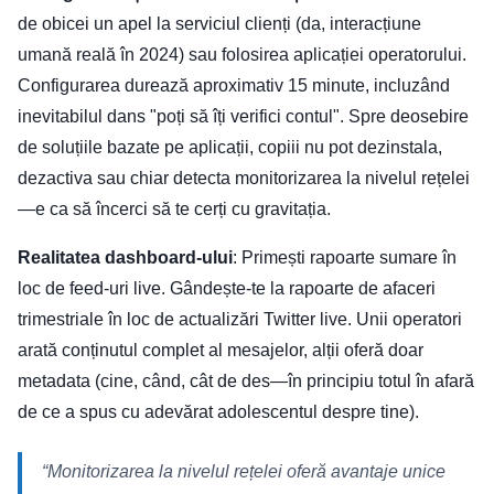
de obicei un apel la serviciul clienți (da, interacțiune
umană reală în 2024) sau folosirea aplicației operatorului.
Configurarea durează aproximativ 15 minute, incluzând
inevitabilul dans "poți să îți verifici contul". Spre deosebire
de soluțiile bazate pe aplicații, copiii nu pot dezinstala,
dezactiva sau chiar detecta monitorizarea la nivelul rețelei
—e ca să încerci să te cerți cu gravitația.
Realitatea dashboard-ului
: Primești rapoarte sumare în
loc de feed-uri live. Gândește-te la rapoarte de afaceri
trimestriale în loc de actualizări Twitter live. Unii operatori
arată conținutul complet al mesajelor, alții oferă doar
metadata (cine, când, cât de des—în principiu totul în afară
de ce a spus cu adevărat adolescentul despre tine).
“Monitorizarea la nivelul rețelei oferă avantaje unice