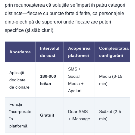
prin recunoașterea că soluțiile se împart în patru categorii
distincte—fiecare cu puncte forte diferite, ca personajele
dintr-o echipă de supereroi unde fiecare are puteri
specifice (și slăbiciuni).
Intervalul
Acoperirea
Complexitatea
Abordarea
de cost
platformei
configurării
SMS +
Aplicații
180-900
Social
Mediu (8-15
dedicate
lei/an
Media +
min)
de clonare
Apeluri
Funcții
încorporate
Doar SMS
Scăzut (2-5
Gratuit
în
+ iMessage
min)
platformă