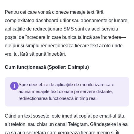
Pentru cei care vor să cloneze mesaje text fără
complexitatea dashboard-urilor sau abonamentelor lunare,
aplicațiile de redirecționare SMS sunt ca acel serviciu
poștal de încredere în care bunica ta încă are încredere—
ele pur și simplu redirecționează fiecare text acolo unde
vrei tu, fără să pună întrebări.
Cum funcționează (Spoiler: E simplu)
i
Spre deosebire de aplicațiile de monitorizare care
adună mesajele text clonate pe servere distante,
redirecționarea funcționează în timp real.
Când un text sosește, este imediat copiat pe email-ul tău,
alt telefon, sau chiar un canal Telegram. Gândește-te la ea
ca să ai o secretară care xeroxează fiecare memo și îți