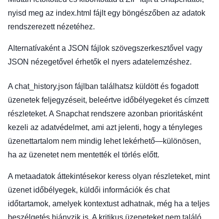
nyisd meg az index.html fájlt egy böngészőben az adatok
rendszerezett nézetéhez.
Alternatívaként a JSON fájlok szövegszerkesztővel vagy
JSON nézegetővel érhetők el nyers adatelemzéshez.
A chat_history.json fájlban találhatsz küldött és fogadott
üzenetek feljegyzéseit, beleértve időbélyegeket és címzett
részleteket. A Snapchat rendszere azonban prioritásként
kezeli az adatvédelmet, ami azt jelenti, hogy a tényleges
üzenettartalom nem mindig lehet lekérhető—különösen,
ha az üzenetet nem mentették el törlés előtt.
A metaadatok áttekintésekor keress olyan részleteket, mint
üzenet időbélyegek, küldői információk és chat
időtartamok, amelyek kontextust adhatnak, még ha a teljes
beszélgetés hiányzik is. A kritikus üzeneteket nem találó