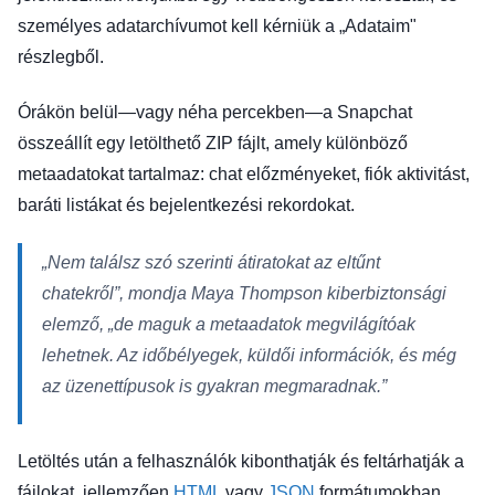
személyes adatarchívumot kell kérniük a „Adataim"
részlegből.
Órákön belül—vagy néha percekben—a Snapchat
összeállít egy letölthető ZIP fájlt, amely különböző
metaadatokat tartalmaz: chat előzményeket, fiók aktivitást,
baráti listákat és bejelentkezési rekordokat.
„Nem találsz szó szerinti átiratokat az eltűnt
chatekről”, mondja Maya Thompson kiberbiztonsági
elemző, „de maguk a metaadatok megvilágítóak
lehetnek. Az időbélyegek, küldői információk, és még
az üzenettípusok is gyakran megmaradnak.”
Letöltés után a felhasználók kibonthatják és feltárhatják a
fájlokat, jellemzően
HTML
vagy
JSON
formátumokban.