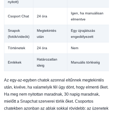
nyitott)
Igen, ha manuálisan
Csoport Chat
24 óra
elmentve
Snapok
Megtekintés
Egy újrajátszás
(fotók/videók)
után
engedélyezett
Történetek
24 óra
Nem
Határozatlan
Emlékek
Manuális törléséig
ideig
Az egy-az-egyben chatok azonnal eltűnnek megtekintés
után, kivéve, ha valamelyik fél úgy dönt, hogy elmenti őket.
Ha meg nem nyitottan maradnak, 30 napig maradnak,
mielőtt a Snapchat szerverei törlik őket. Csoportos
chatekben azonban az ablak sokkal rövidebb: az üzenetek