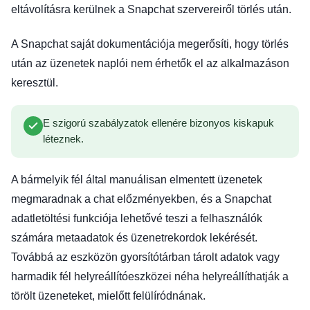
eltávolításra kerülnek a Snapchat szervereiről törlés után.
A Snapchat saját dokumentációja megerősíti, hogy törlés
után az üzenetek naplói nem érhetők el az alkalmazáson
keresztül.
E szigorú szabályzatok ellenére bizonyos kiskapuk
léteznek.
A bármelyik fél által manuálisan elmentett üzenetek
megmaradnak a chat előzményekben, és a Snapchat
adatletöltési funkciója lehetővé teszi a felhasználók
számára metaadatok és üzenetrekordok lekérését.
Továbbá az eszközön gyorsítótárban tárolt adatok vagy
harmadik fél helyreállítóeszközei néha helyreállíthatják a
törölt üzeneteket, mielőtt felülíródnának.