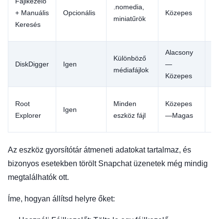
Fájlkezelő
.nomedia,
n
+ Manuális
Opcionális
Közepes
miniatűrök
ta
Keresés
ig
Alacsony
Fe
Különböző
DiskDigger
Igen
—
UI
médiafájlok
Közepes
s
M
Root
Minden
Közepes
Igen
ho
Explorer
eszköz fájl
—Magas
k
Az eszköz gyorsítótár átmeneti adatokat tartalmaz, és
bizonyos esetekben törölt Snapchat üzenetek még mindig
megtalálhatók ott.
Íme, hogyan állítsd helyre őket: