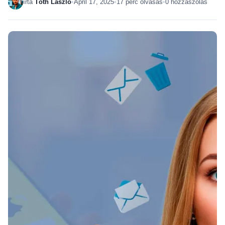
írta
Tóth László
•
April 17, 2025
•
17 perc olvasás
•
0 hozzászólás