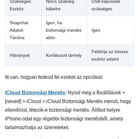
Szükséges
Nincs szükség
USB kapcsolat
Eszköz
kábelre
szükséges
Snapchat
Igen, ha
Adatok
biztonsági mentés
Igen
Tárolva
aktív
Felülírja az összes
Hátrányok
Korlátozott tárhely
eszköz adatot
Itt van, hogyan fedezd fel ezeket az opciókat:
iCloud Biztonsági Mentés
: Nyisd meg a Beállítások >
[neved] > iCloud > iCloud Biztonsági Mentés menüt, hogy
ellenőrizd, létezik-e biztonsági mentés. Állítsd helyre
iPhone-odat egy régebbi biztonsági mentésből, amely
tartalmazhatja az üzeneteket.