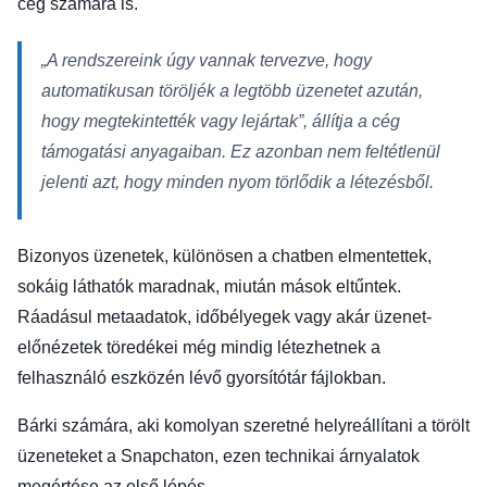
cég számára is.
„A rendszereink úgy vannak tervezve, hogy
automatikusan töröljék a legtöbb üzenetet azután,
hogy megtekintették vagy lejártak”, állítja a cég
támogatási anyagaiban. Ez azonban nem feltétlenül
jelenti azt, hogy minden nyom törlődik a létezésből.
Bizonyos üzenetek, különösen a chatben elmentettek,
sokáig láthatók maradnak, miután mások eltűntek.
Ráadásul metaadatok, időbélyegek vagy akár üzenet-
előnézetek töredékei még mindig létezhetnek a
felhasználó eszközén lévő gyorsítótár fájlokban.
Bárki számára, aki komolyan szeretné helyreállítani a törölt
üzeneteket a Snapchaton, ezen technikai árnyalatok
megértése az első lépés.