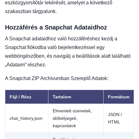
eszközgyorsítótár lekérését, amelyet a következő
szakaszban tárgyalunk.
Hozzáférés a Snapchat Adataidhoz
A Snapchat adataidhoz való hozzáféréshez kezdj a
Snapchat fiókodba való bejelentkezéssel egy
webböngészőben, és navigálj a beállítások alatt található
„Adataim” részhez.
A Snapchat ZIP Archívumban Szereplő Adatok:
Fájl / Rész
Tartalom
Formátum
Elmentett üzenetek,
JSON /
chat_history.json
időbélyegek,
HTML
kapcsolatok