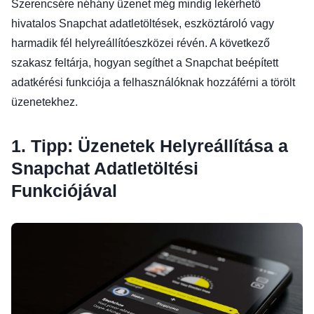
Szerencsére néhány üzenet még mindig lekérhető
hivatalos Snapchat adatletöltések, eszköztároló vagy
harmadik fél helyreállítóeszközei révén. A következő
szakasz feltárja, hogyan segíthet a Snapchat beépített
adatkérési funkciója a felhasználóknak hozzáférni a törölt
üzenetekhez.
1. Tipp: Üzenetek Helyreállítása a
Snapchat Adatletöltési
Funkciójával