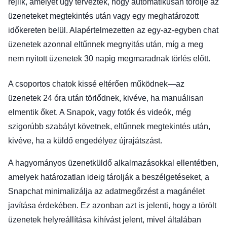
rejlik, amelyet úgy terveztek, hogy automatikusan törölje az
üzeneteket megtekintés után vagy egy meghatározott
időkereten belül. Alapértelmezetten az egy-az-egyben chat
üzenetek azonnal eltűnnek megnyitás után, míg a meg
nem nyitott üzenetek 30 napig megmaradnak törlés előtt.
A csoportos chatok kissé eltérően működnek—az
üzenetek 24 óra után törlődnek, kivéve, ha manuálisan
elmentik őket. A Snapok, vagy fotók és videók, még
szigorúbb szabályt követnek, eltűnnek megtekintés után,
kivéve, ha a küldő engedélyez újrajátszást.
A hagyományos üzenetküldő alkalmazásokkal ellentétben,
amelyek határozatlan ideig tárolják a beszélgetéseket, a
Snapchat minimalizálja az adatmegőrzést a magánélet
javítása érdekében. Ez azonban azt is jelenti, hogy a törölt
üzenetek helyreállítása kihívást jelent, mivel általában