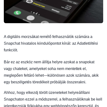
A digitális morzsákat remélő felhasználók számára a
Snapchat hivatalos kiindulópontot kínál: az Adatletöltési
funkciót.
Bár ez az eszköz nem állítja helyre azokat a snapokat
vagy chateket, amelyeket soha nem mentettek el,
meglepően feltáró lehet—különösen azok számára, akik
egy beszélgetés töredékeit próbálják összerakni.
Ahhoz, hogy elkezdj törölt üzeneteket helyreállítani
Snapchaton ezzel a módszerrel, a felhasználóknak be kell
jelentkezniük fiókjukba egy webböngészőn keresztül, és