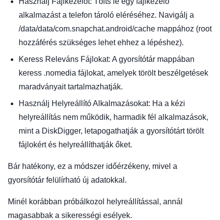
Használj Fájlkezelőt: Tölts le egy fájlkezelő
alkalmazást a telefon tároló eléréséhez. Navigálj a
/data/data/com.snapchat.android/cache mappához (root
hozzáférés szükséges lehet ehhez a lépéshez).
Keress Releváns Fájlokat: A gyorsítótár mappában
keress .nomedia fájlokat, amelyek törölt beszélgetések
maradványait tartalmazhatják.
Használj Helyreállító Alkalmazásokat: Ha a kézi
helyreállítás nem működik, harmadik fél alkalmazások,
mint a DiskDigger, letapogathatják a gyorsítótárt törölt
fájlokért és helyreállíthatják őket.
Bár hatékony, ez a módszer időérzékeny, mivel a
gyorsítótár felülírható új adatokkal.
Minél korábban próbálkozol helyreállítással, annál
magasabbak a sikerességi esélyek.