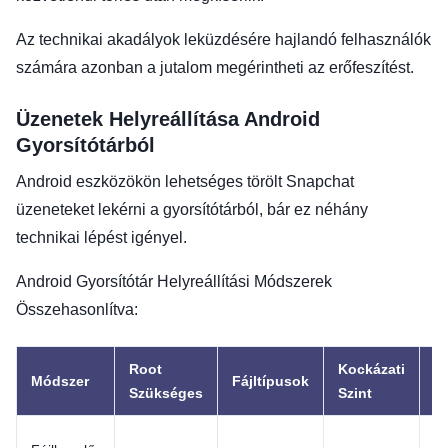
Az technikai akadályok leküzdésére hajlandó felhasználók
számára azonban a jutalom megérintheti az erőfeszítést.
Üzenetek Helyreállítása Android
Gyorsítótárból
Android eszközökön lehetséges törölt Snapchat
üzeneteket lekérni a gyorsítótárból, bár ez néhány
technikai lépést igényel.
Android Gyorsítótár Helyreállítási Módszerek
Összehasonlítva:
Root
Kockázati
Módszer
Fájltípusok
M
Szükséges
Szint
Tü