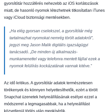
gyorsítótár hozzáférés nehezebb az iOS korlátozások
miatt, de hasonló nyomok létezhetnek titkosítatlan iTunes
vagy iCloud biztonsági mentésekben.
„Ha elég gyorsan cselekszel, a gyorsítótár még
tartalmazhat nyomokat nemrég törölt adatokról”,
jegyzi meg Jason Malik digitális igazságügyi
tanácsadó. „De minden új alkalmazás-
munkamenettel vagy telefonra mentett fájllal ezek a
nyomok felülírás kockázatának vannak kitéve.”
Az idő kritikus. A gyorsítótár adatok természetesen
törékenyek és könnyen helyettesíthetők, ezért a törölt
Snapchat üzenetek helyreállításának esélyei ezzel a
módszerrel a legmagasabbak, ha a helyreállítást
közvetlenül törlés után megkísérlik.