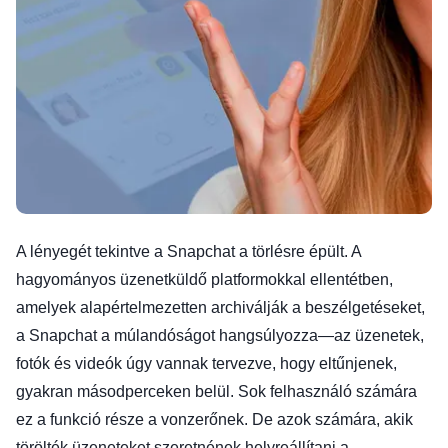
A lényegét tekintve a Snapchat a törlésre épült. A
hagyományos üzenetküldő platformokkal ellentétben,
amelyek alapértelmezetten archiválják a beszélgetéseket,
a Snapchat a múlandóságot hangsúlyozza—az üzenetek,
fotók és videók úgy vannak tervezve, hogy eltűnjenek,
gyakran másodperceken belül. Sok felhasználó számára
ez a funkció része a vonzerőnek. De azok számára, akik
törölték üzeneteket szeretnének helyreállítani a