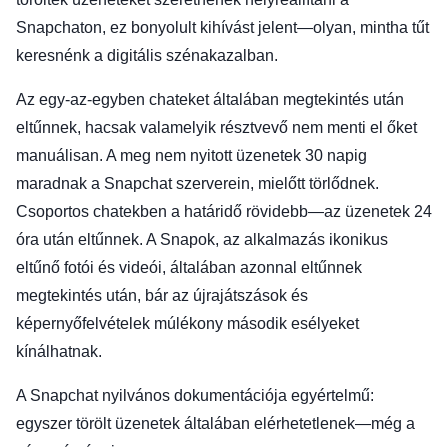
Snapchaton, ez bonyolult kihívást jelent—olyan, mintha tűt
keresnénk a digitális szénakazalban.
Az egy-az-egyben chateket általában megtekintés után
eltűnnek, hacsak valamelyik résztvevő nem menti el őket
manuálisan. A meg nem nyitott üzenetek 30 napig
maradnak a Snapchat szerverein, mielőtt törlődnek.
Csoportos chatekben a határidő rövidebb—az üzenetek 24
óra után eltűnnek. A Snapok, az alkalmazás ikonikus
eltűnő fotói és videói, általában azonnal eltűnnek
megtekintés után, bár az újrajátszások és
képernyőfelvételek múlékony második esélyeket
kínálhatnak.
A Snapchat nyilvános dokumentációja egyértelmű:
egyszer törölt üzenetek általában elérhetetlenek—még a