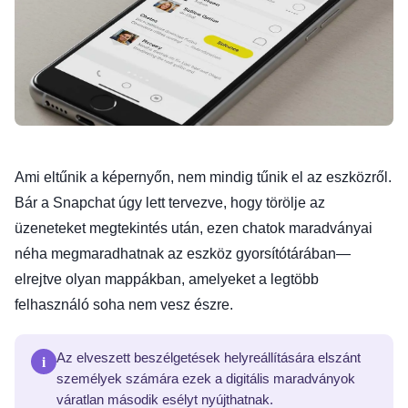
Ami eltűnik a képernyőn, nem mindig tűnik el az eszközről.
Bár a Snapchat úgy lett tervezve, hogy törölje az
üzeneteket megtekintés után, ezen chatok maradványai
néha megmaradhatnak az eszköz gyorsítótárában—
elrejtve olyan mappákban, amelyeket a legtöbb
felhasználó soha nem vesz észre.
i
Az elveszett beszélgetések helyreállítására elszánt
személyek számára ezek a digitális maradványok
váratlan második esélyt nyújthatnak.