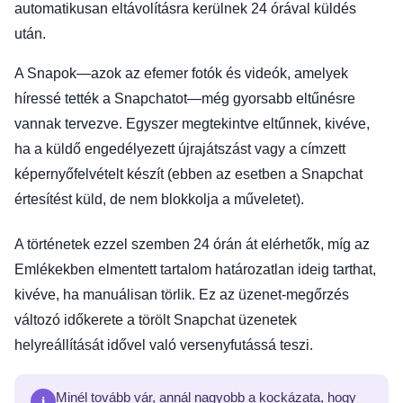
automatikusan eltávolításra kerülnek 24 órával küldés
után.
A Snapok—azok az efemer fotók és videók, amelyek
híressé tették a Snapchatot—még gyorsabb eltűnésre
vannak tervezve. Egyszer megtekintve eltűnnek, kivéve,
ha a küldő engedélyezett újrajátszást vagy a címzett
képernyőfelvételt készít (ebben az esetben a Snapchat
értesítést küld, de nem blokkolja a műveletet).
A történetek ezzel szemben 24 órán át elérhetők, míg az
Emlékekben elmentett tartalom határozatlan ideig tarthat,
kivéve, ha manuálisan törlik. Ez az üzenet-megőrzés
változó időkerete a törölt Snapchat üzenetek
helyreállítását idővel való versenyfutássá teszi.
i
Minél tovább vár, annál nagyobb a kockázata, hogy