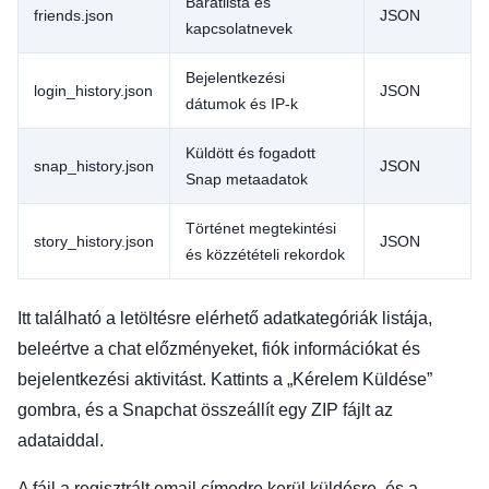
Barátlista és
friends.json
JSON
kapcsolatnevek
Bejelentkezési
login_history.json
JSON
dátumok és IP-k
Küldött és fogadott
snap_history.json
JSON
Snap metaadatok
Történet megtekintési
story_history.json
JSON
és közzétételi rekordok
Itt található a letöltésre elérhető adatkategóriák listája,
beleértve a chat előzményeket, fiók információkat és
bejelentkezési aktivitást. Kattints a „Kérelem Küldése”
gombra, és a Snapchat összeállít egy ZIP fájlt az
adataiddal.
A fájl a regisztrált email címedre kerül küldésre, és a