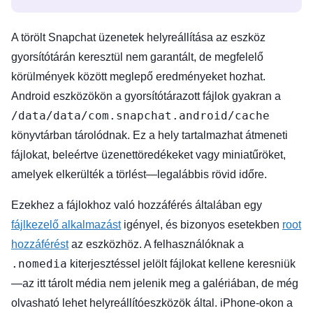
A törölt Snapchat üzenetek helyreállítása az eszköz
gyorsítótárán keresztül nem garantált, de megfelelő
körülmények között meglepő eredményeket hozhat.
Android eszközökön a gyorsítótárazott fájlok gyakran a
/data/data/com.snapchat.android/cache
könyvtárban tárolódnak. Ez a hely tartalmazhat átmeneti
fájlokat, beleértve üzenettöredékeket vagy miniatűröket,
amelyek elkerülték a törlést—legalábbis rövid időre.
Ezekhez a fájlokhoz való hozzáférés általában egy
fájlkezelő alkalmazást
igényel, és bizonyos esetekben
root
hozzáférést
az eszközhöz. A felhasználóknak a
.nomedia
kiterjesztéssel jelölt fájlokat kellene keresniük
—az itt tárolt média nem jelenik meg a galériában, de még
olvasható lehet helyreállítóeszközök által. iPhone-okon a