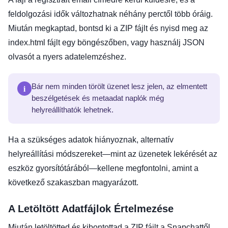
feldolgozási idők változhatnak néhány perctől több óráig.
Miután megkaptad, bontsd ki a ZIP fájlt és nyisd meg az
index.html fájlt egy böngészőben, vagy használj JSON
olvasót a nyers adatelemzéshez.
i
Bár nem minden törölt üzenet lesz jelen, az elmentett
beszélgetések és metaadat naplók még
helyreállíthatók lehetnek.
Ha a szükséges adatok hiányoznak, alternatív
helyreállítási módszereket—mint az üzenetek lekérését az
eszköz gyorsítótárából—kellene megfontolni, amint a
következő szakaszban magyarázott.
A Letöltött Adatfájlok Értelmezése
Miután letöltötted és kibontottad a ZIP fájlt a Snapchattől,