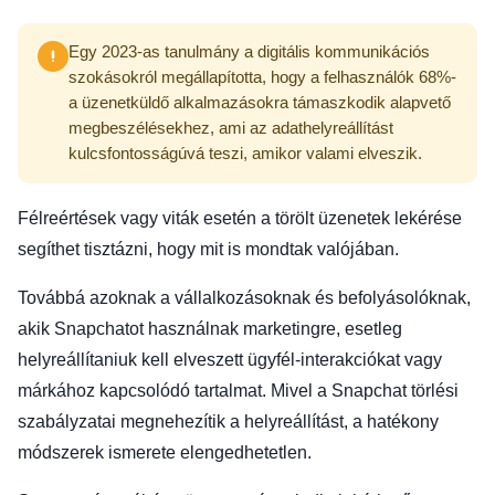
Egy 2023-as tanulmány a digitális kommunikációs
szokásokról megállapította, hogy a felhasználók 68%-
a üzenetküldő alkalmazásokra támaszkodik alapvető
megbeszélésekhez, ami az adathelyreállítást
kulcsfontosságúvá teszi, amikor valami elveszik.
Félreértések vagy viták esetén a törölt üzenetek lekérése
segíthet tisztázni, hogy mit is mondtak valójában.
Továbbá azoknak a vállalkozásoknak és befolyásolóknak,
akik Snapchatot használnak marketingre, esetleg
helyreállítaniuk kell elveszett ügyfél-interakciókat vagy
márkához kapcsolódó tartalmat. Mivel a Snapchat törlési
szabályzatai megnehezítik a helyreállítást, a hatékony
módszerek ismerete elengedhetetlen.