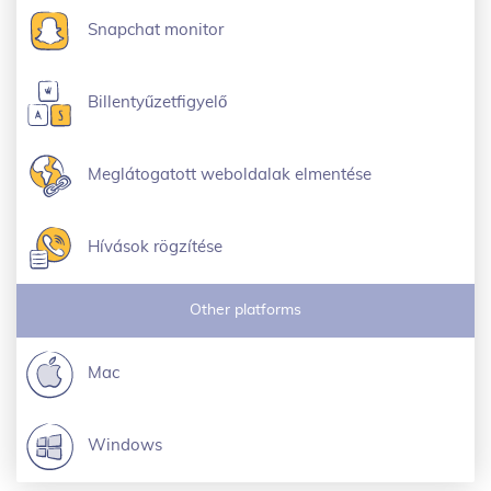
Snapchat monitor
Billentyűzetfigyelő
Meglátogatott weboldalak elmentése
Hívások rögzítése
Other platforms
Mac
Windows