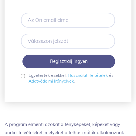
Az
Ön
email
címe
Válasszon
jelszót
Egyetértek ezekkel:
Használati feltételek
és
Adatvédelmi Irányelvek
.
A program elmenti azokat a fényképeket, képeket vagy
audio-felvételeket, melyeket a felhasználók alkalmaznak