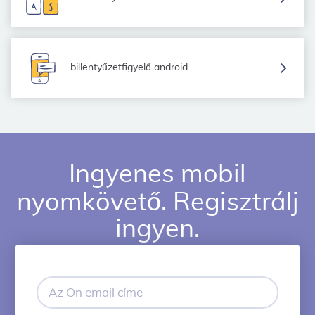
billentyűzetfigyelő android
Ingyenes mobil
nyomkövető. Regisztrálj
ingyen.
Az
Ön
email