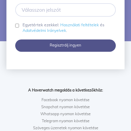
címe
Válasszon
jelszót
Egyetértek ezekkel:
Használati feltételek
és
Adatvédelmi Irányelvek
.
Regisztrálj ingyen
A Hoverwatch megoldás a következőkhöz:
Facebook nyomon követése
Snapchat nyomon követése
Whatsapp nyomon követése
Telegram nyomon követése
Szöveges üzenetek nyomon követése