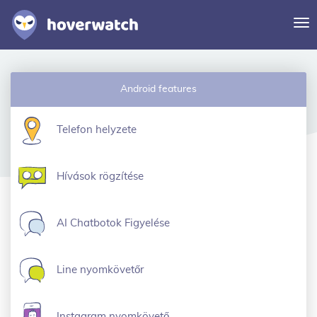
Na
vá
Funkciók
Android features
Megoldások
Bejelentkezés
Telefon helyzete
Regisztrálj ingyen
Hívások rögzítése
AI Chatbotok Figyelése
Line nyomkövetőr
Instagram nyomkövető