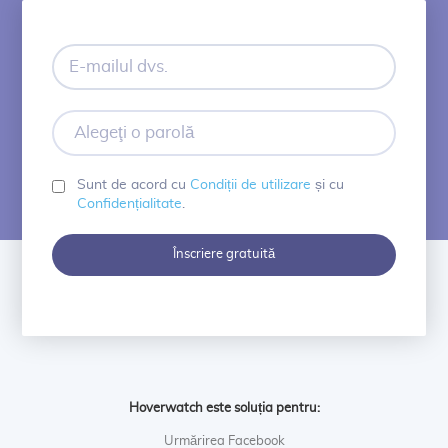
E-
mailul
dvs.
Alegeţi
o
parolă
Sunt de acord cu
Condiții de utilizare
și cu
Confidențialitate
.
Înscriere gratuită
Hoverwatch este soluția pentru:
Urmărirea Facebook