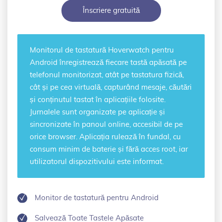
Înscriere gratuită
Monitorul de tastatură Hoverwatch pentru
Android înregistrează fiecare tastă apăsată pe
telefonul monitorizat, atât pe tastatura fizică,
cât și pe cea virtuală, capturând mesaje, căutări
și conținutul tastat în aplicațiile folosite.
Jurnalele sunt organizate pe aplicație și
sincronizate în panoul online, accesibil de pe
orice browser. Aplicația rulează în fundal, cu
consum minim de baterie și fără acces root, iar
utilizatorul dispozitivului este informat.
Monitor de tastatură pentru Android
Salvează Toate Tastele Apăsate