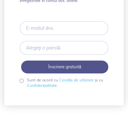
înregistrate în contul dvs. online.
E-
mailul
dvs.
Alegeţi
o
parolă
Sunt de acord cu
Condiții de utilizare
și cu
Confidențialitate
.