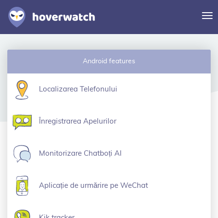
Co
nav
Caracteristici
Android features
Soluții
Autentificare
Localizarea Telefonului
Înscriere gratuită
Înregistrarea Apelurilor
Monitorizare Chatboți AI
Aplicație de urmărire pe WeChat
Kik tracker