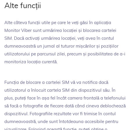
Alte funcții
Alte câteva funcții utile pe care le veți găsi în aplicația
Monitor Viber sunt urmărirea locației și blocarea cartelei
SIM. Dacă activați urmărirea locației, veți avea în contul
dumneavoastră un jurnal al tuturor mișcărilor și pozițiilor
utilizatorului pe parcursul zilei, precum și posibilitatea de a-i
monitoriza locația curentă.
Funcția de blocare a cartelei SIM vă va notifica dacă
utilizatorul a înlocuit cartela SIM din dispozitivul său. În
plus, puteți face în așa fel încât camera frontală a telefonului
să facă o fotografie de fiecare dată când cineva deblochează
dispozitivul. Fotografiile rezultate vor fi trimise în contul
dumneavoastră, unde sunt întotdeauna accesibile pentru
vizualizare. Folosind această funcție, puteți obține o