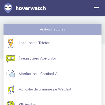
Comu
navi
Caracteristici
Android features
Soluții
Autentificare
Localizarea Telefonului
Înscriere gratuită
Înregistrarea Apelurilor
Monitorizare Chatboți AI
Aplicație de urmărire pe WeChat
Kik tracker