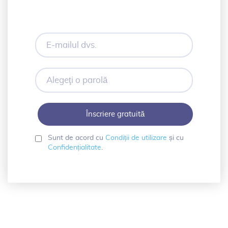
E-
mailul
dvs.
Alegeţi
o
parolă
Sunt de acord cu
Condiții de utilizare
și cu
Confidențialitate
.