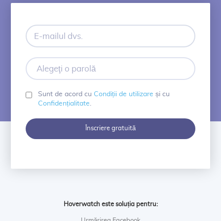
E-
mailul
dvs.
Alegeţi
o
parolă
Sunt de acord cu
Condiții de utilizare
și cu
Confidențialitate
.
Înscriere gratuită
Hoverwatch este soluția pentru:
Urmărirea Facebook