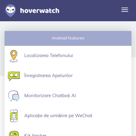
Comu
navi
Caracteristici
Android features
Soluții
Autentificare
Localizarea Telefonului
Înscriere gratuită
Înregistrarea Apelurilor
Monitorizare Chatboți AI
Aplicație de urmărire pe WeChat
Kik tracker