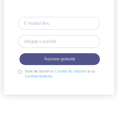
E-
mailul
dvs.
Alegeţi
o
parolă
Sunt de acord cu
Condiții de utilizare
și cu
Confidențialitate
.