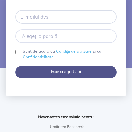
E-
mailul
dvs.
Alegeţi
o
parolă
Sunt de acord cu
Condiții de utilizare
și cu
Confidențialitate
.
Înscriere gratuită
Hoverwatch este soluția pentru:
Urmărirea Facebook