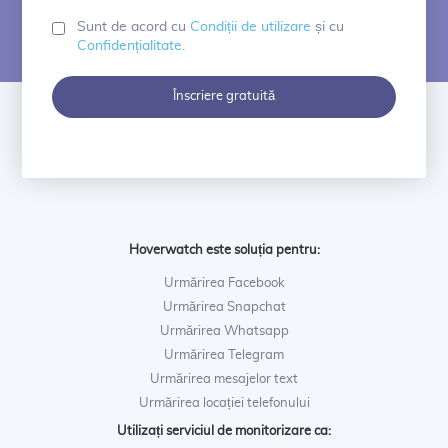
parolă
Sunt de acord cu
Condiții de utilizare
și cu
Confidențialitate
.
Înscriere gratuită
Hoverwatch este soluția pentru:
Urmărirea Facebook
Urmărirea Snapchat
Urmărirea Whatsapp
Urmărirea Telegram
Urmărirea mesajelor text
Urmărirea locației telefonului
Utilizați serviciul de monitorizare ca: