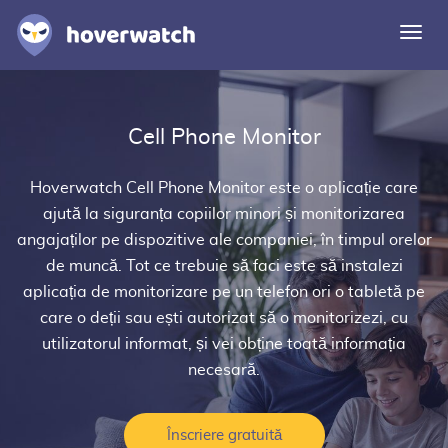
Comu
navi
Caracteristici
Cell Phone Monitor
Soluții
Autentificare
Hoverwatch
Cell Phone Monitor
este o aplicație care
ajută la siguranța copiilor minori și monitorizarea
Înscriere gratuită
angajaților pe dispozitive ale companiei, în timpul orelor
de muncă. Tot ce trebuie să faci este să instalezi
aplicația de monitorizare pe un telefon ori o tabletă pe
care o deții sau ești autorizat să o monitorizezi, cu
utilizatorul informat, și vei obține toată informația
necesară.
Înscriere gratuită