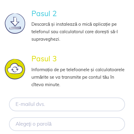
Pasul 2
Descarcă și instalează o mică aplicație pe
telefonul sau calculatorul care dorești să-l
supraveghezi.
Pasul 3
Informația de pe telefoanele și calculatoarele
urmărite se va transmite pe contul tău în
cîteva minute.
E-
mailul
dvs.
Alegeţi
o
parolă