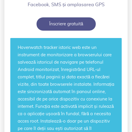
Facebook, SMS și amplasarea GPS
Înscriere gratuită
Hoverwatch
tracker istoric web
este un
instrument de monitorizare a browserului care
salvează istoricul de navigare pe telefonul
Android monitorizat, înregistrând URL-ul
complet, titlul paginii și data exactă a fiecărei
vizite, din toate browserele instalate. Informația
este sincronizată automat în panoul online,
accesibil de pe orice dispozitiv cu conexiune la
internet. Funcția este activată implicit și rulează
ca o aplicație ușoară în fundal, fără a necesita
acces root. Instalează-o doar pe un dispozitiv
pe care îl deții sau ești autorizat să îl