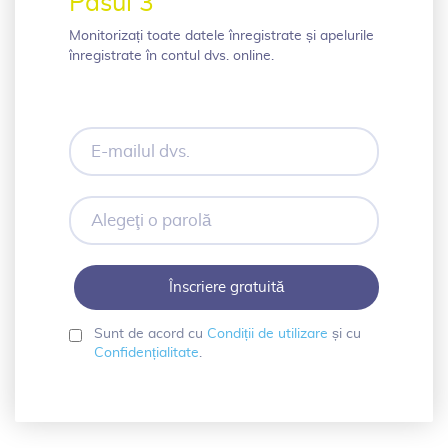
Pasul 3
Monitorizați toate datele înregistrate și apelurile
înregistrate în contul dvs. online.
E-
mailul
dvs.
Alegeţi
o
parolă
Sunt de acord cu
Condiții de utilizare
și cu
Confidențialitate
.