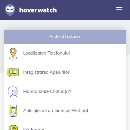
Comu
navi
Caracteristici
Android features
Soluții
Autentificare
Localizarea Telefonului
Înscriere gratuită
Înregistrarea Apelurilor
Monitorizare Chatboți AI
Aplicație de urmărire pe WeChat
Kik tracker