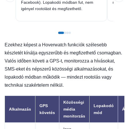
Facebook). Lopakodó módban fut, nem
magasabb
igényel rootolást és megfizethető.
Ezekhez képest a Hoverwatch funkciók szélesebb
készletét kínálja egyszerűbb és megfizethető csomagban.
Valós időben követi a GPS-t, monitorozza a hívásokat,
SMS-eket és népszerű közösségi alkalmazásokat, és
lopakodó módban működik — mindezt rootolás vagy
technikai szakértelem nélkül.
Közösségi
GPS
Lopakodó
Alkalmazás
média
Ár 
követés
mód
monitorzás