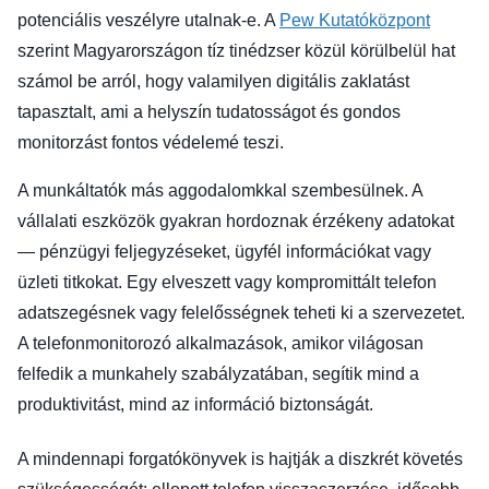
potenciális veszélyre utalnak-e. A
Pew Kutatóközpont
szerint Magyarországon tíz tinédzser közül körülbelül hat
számol be arról, hogy valamilyen digitális zaklatást
tapasztalt, ami a helyszín tudatosságot és gondos
monitorzást fontos védelemé teszi.
A munkáltatók más aggodalomkkal szembesülnek. A
vállalati eszközök gyakran hordoznak érzékeny adatokat
— pénzügyi feljegyzéseket, ügyfél információkat vagy
üzleti titkokat. Egy elveszett vagy kompromittált telefon
adatszegésnek vagy felelősségnek teheti ki a szervezetet.
A telefonmonitorozó alkalmazások, amikor világosan
felfedik a munkahely szabályzatában, segítik mind a
produktivitást, mind az információ biztonságát.
A mindennapi forgatókönyvek is hajtják a diszkrét követés