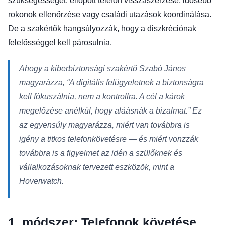
szükségességét: ellopott telefon visszaszerzése, idősebb
rokonok ellenőrzése vagy családi utazások koordinálása.
De a szakértők hangsúlyozzák, hogy a diszkréciónak
felelősséggel kell párosulnia.
Ahogy a kiberbiztonsági szakértő Szabó János
magyarázza,
“A digitális felügyeletnek a biztonságra
kell fókuszálnia, nem a kontrollra. A cél a károk
megelőzése anélkül, hogy aláásnák a bizalmat.”
Ez
az egyensúly magyarázza, miért van továbbra is
igény a titkos telefonkövetésre — és miért vonzzák
továbbra is a figyelmet az idén a szülőknek és
vállalkozásoknak tervezett eszközök, mint a
Hoverwatch.
1. módszer: Telefonok követése