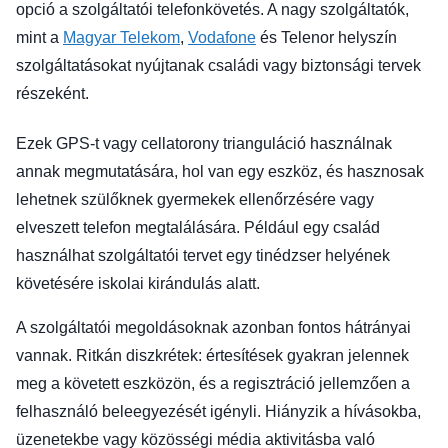
opció a szolgáltatói telefonkövetés. A nagy szolgáltatók,
mint a
Magyar Telekom
,
Vodafone
és Telenor helyszín
szolgáltatásokat nyújtanak családi vagy biztonsági tervek
részeként.
Ezek GPS-t vagy cellatorony trianguláció használnak
annak megmutatására, hol van egy eszköz, és hasznosak
lehetnek szülőknek gyermekek ellenőrzésére vagy
elveszett telefon megtalálására. Például egy család
használhat szolgáltatói tervet egy tinédzser helyének
követésére iskolai kirándulás alatt.
A szolgáltatói megoldásoknak azonban fontos hátrányai
vannak. Ritkán diszkrétek: értesítések gyakran jelennek
meg a követett eszközön, és a regisztráció jellemzően a
felhasználó beleegyezését igényli. Hiányzik a hívásokba,
üzenetekbe vagy közösségi média aktivitásba való