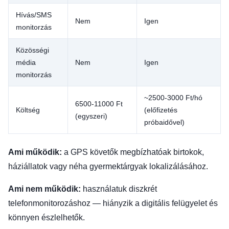
Hívás/SMS
Nem
Igen
monitorzás
Közösségi
média
Nem
Igen
monitorzás
~2500-3000 Ft/hó
6500-11000 Ft
Költség
(előfizetés
(egyszeri)
próbaidővel)
Ami működik:
a GPS követők megbízhatóak birtokok,
háziállatok vagy néha gyermektárgyak lokalizálásához.
Ami nem működik:
használatuk diszkrét
telefonmonitorozáshoz — hiányzik a digitális felügyelet és
könnyen észlelhetők.