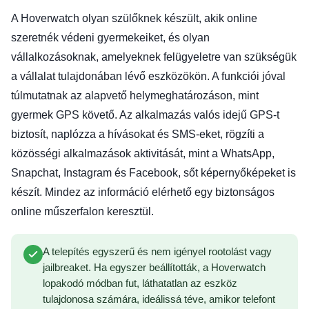
A Hoverwatch olyan szülőknek készült, akik online
szeretnék védeni gyermekeiket, és olyan
vállalkozásoknak, amelyeknek felügyeletre van szükségük
a vállalat tulajdonában lévő eszközökön. A funkciói jóval
túlmutatnak az alapvető helymeghatározáson, mint
gyermek GPS követő. Az alkalmazás valós idejű GPS-t
biztosít, naplózza a hívásokat és SMS-eket, rögzíti a
közösségi alkalmazások aktivitását, mint a WhatsApp,
Snapchat, Instagram és Facebook, sőt képernyőképeket is
készít. Mindez az információ elérhető egy biztonságos
online műszerfalon keresztül.
A telepítés egyszerű és nem igényel rootolást vagy
jailbreaket. Ha egyszer beállították, a Hoverwatch
lopakodó módban fut, láthatatlan az eszköz
tulajdonosa számára, ideálissá téve, amikor telefont