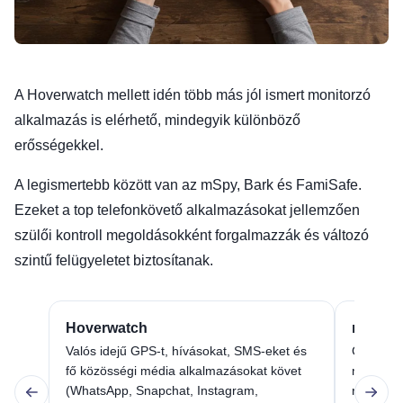
A Hoverwatch mellett idén több más jól ismert monitorzó
alkalmazás is elérhető, mindegyik különböző
erősségekkel.
A legismertebb között van az mSpy, Bark és FamiSafe.
Ezeket a top telefonkövető alkalmazásokat jellemzően
szülői kontroll megoldásokként forgalmazzák és változó
szintű felügyeletet biztosítanak.
Hoverwatch
mSpy
Valós idejű GPS-t, hívásokat, SMS-eket és
GPS köve
fő közösségi média alkalmazásokat követ
monitorzá
(WhatsApp, Snapchat, Instagram,
rootolást