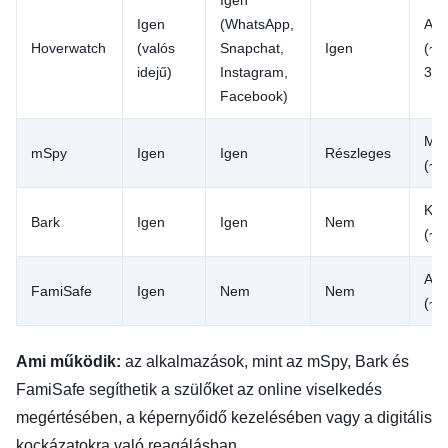
Igen
Igen
(WhatsApp,
Ala
Hoverwatch
(valós
Snapchat,
Igen
(~2
idejű)
Instagram,
300
Facebook)
Ma
mSpy
Igen
Igen
Részleges
(~9
Köz
Bark
Igen
Igen
Nem
(~4
Ala
FamiSafe
Igen
Nem
Nem
(~3
Ami működik:
az alkalmazások, mint az mSpy, Bark és
FamiSafe segíthetik a szülőket az online viselkedés
megértésében, a képernyőidő kezelésében vagy a digitális
kockázatokra való reagálásban.