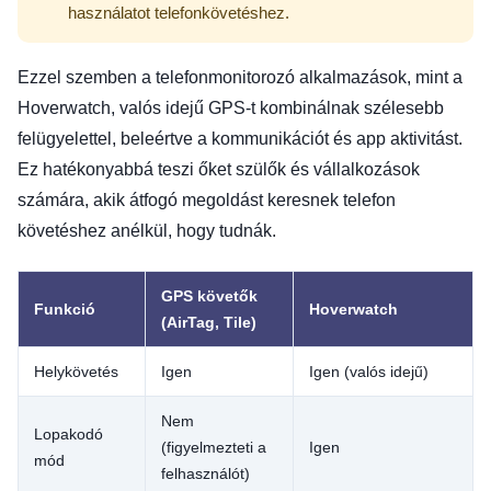
használatot telefonkövetéshez.
Ezzel szemben a telefonmonitorozó alkalmazások, mint a
Hoverwatch, valós idejű GPS-t kombinálnak szélesebb
felügyelettel, beleértve a kommunikációt és app aktivitást.
Ez hatékonyabbá teszi őket szülők és vállalkozások
számára, akik átfogó megoldást keresnek telefon
követéshez anélkül, hogy tudnák.
GPS követők
Funkció
Hoverwatch
(AirTag, Tile)
Helykövetés
Igen
Igen (valós idejű)
Nem
Lopakodó
(figyelmezteti a
Igen
mód
felhasználót)