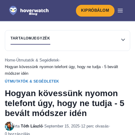
KIPRÓBÁLOM
TARTALOMJEGYZÉK
Home
›
Útmutatók & Segédletek
›
Hogyan kövessünk nyomon telefont úgy, hogy ne tudja - 5 bevált
módszer idén
ÚTMUTATÓK & SEGÉDLETEK
Hogyan kövessünk nyomon
telefont úgy, hogy ne tudja - 5
bevált módszer idén
írta
Tóth László
•
September 15, 2025
•
12 perc olvasás
•
0 hozzászólás