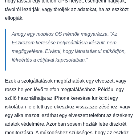
hogy lássák egy telefon GPS helyét, csengetni hagyják,
távolról lezárják, vagy töröljék az adatokat, ha az eszközt
ellopják.
Ahogy egy mobilos OS mérnök magyarázza,
“Az
Eszközöm keresése helyreállításra készült, nem
megfigyelésre. Elvárni, hogy láthatatlanul működjön,
félreértés a céljával kapcsolatban.”
Ezek a szolgáltatások megbízhatóak egy elveszett vagy
rossz helyen lévő telefon megtalálásához. Például egy
szülő használhatja az iPhone keresése funkciót egy
iskolában felejtett gyerekeszköz visszaszerzéséhez, vagy
egy alkalmazott lezárhat egy elveszett telefont az érzékeny
adatok védelmére. Azonban sosem hozták létre diszkrét
monitorzásra. A működéshez szükséges, hogy az eszköz