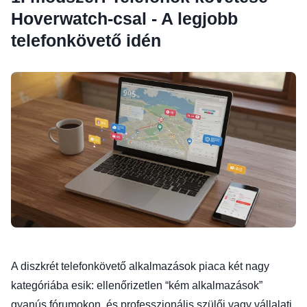
Hoverwatch-csal - A legjobb
telefonkövető idén
A diszkrét telefonkövető alkalmazások piaca két nagy
kategóriába esik: ellenőrizetlen “kém alkalmazások”
gyanús fórumokon, és professzionális szülői vagy vállalati