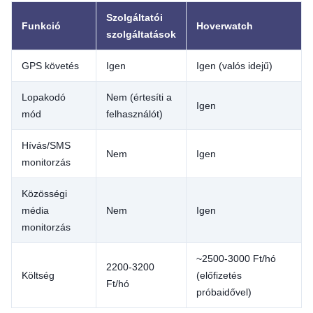
Szolgáltatói
Funkció
Hoverwatch
szolgáltatások
GPS követés
Igen
Igen (valós idejű)
Lopakodó
Nem (értesíti a
Igen
mód
felhasználót)
Hívás/SMS
Nem
Igen
monitorzás
Közösségi
média
Nem
Igen
monitorzás
~2500-3000 Ft/hó
2200-3200
Költség
(előfizetés
Ft/hó
próbaidővel)