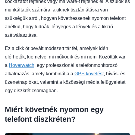
kockázatot rejtenek vagy malware-t rejtenek el. A szülők és
munkáltatók számára, akiknek tisztánlátásra van
szükségük arról, hogyan követhessenek nyomon telefont
anélkül, hogy tudnák, lényeges a tények és a fikció
szétválasztása.
Ez a cikk öt bevált módszert tár fel, amelyek idén
elérhetők, kiemelve, mi működik és mi nem. Közöttük van
a
Hoverwatch
, egy professzionális telefonmonitorozó
alkalmazás, amely kombinálja a
GPS követést
, hívás- és
üzenetnaplókat, valamint a közösségi média felügyeletet
egy diszkrét csomagban.
Miért követnék nyomon egy
telefont diszkréten?