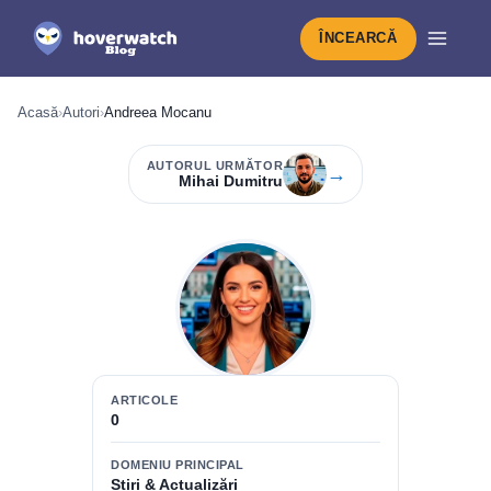
ÎNCEARCĂ
Acasă
›
Autori
›
Andreea Mocanu
AUTORUL URMĂTOR
→
Mihai Dumitru
ARTICOLE
0
DOMENIU PRINCIPAL
Știri & Actualizări