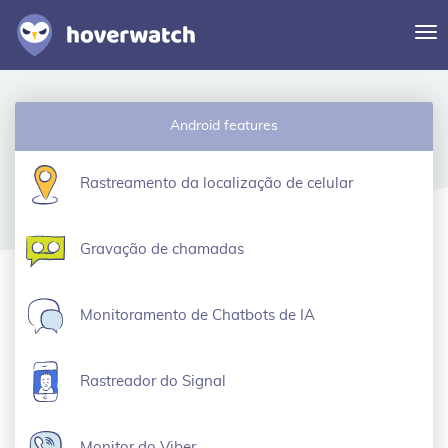
Al
na
Funcionalidades
Android features
Soluções
Entrar
Rastreamento da localização de celular
Registre-se grátis
Gravação de chamadas
Monitoramento de Chatbots de IA
Rastreador do Signal
Monitor do Viber