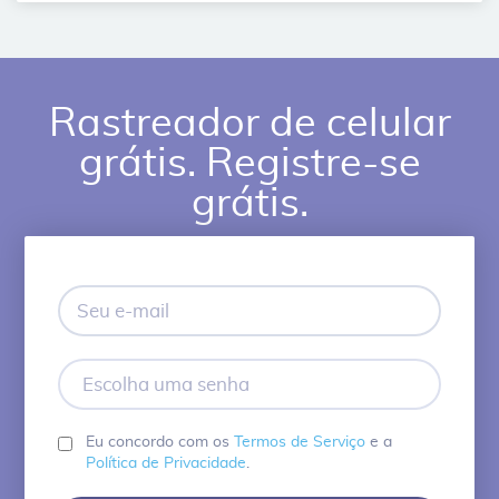
Rastreador de celular
grátis. Registre-se
grátis.
Seu
e-
mail
Escolha
uma
senha
Eu concordo com os
Termos de Serviço
e a
Política de Privacidade
.