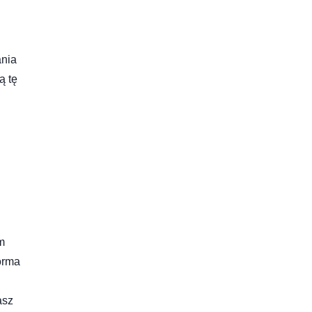
ania
ą tę
m
orma
asz