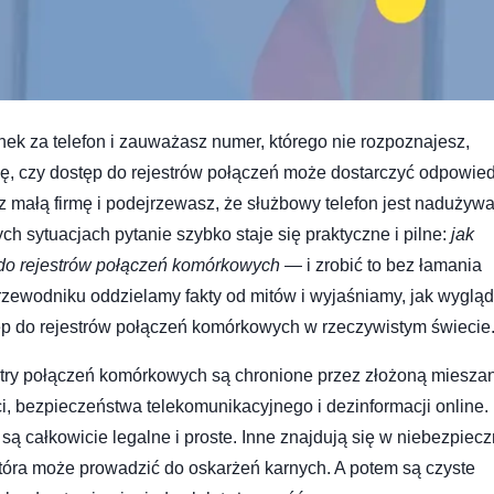
ek za telefon i zauważasz numer, którego nie rozpoznajesz,
ię, czy dostęp do rejestrów połączeń może dostarczyć odpowied
 małą firmę i podejrzewasz, że służbowy telefon jest nadużywa
ch sytuacjach pytanie szybko staje się praktyczne i pilne:
jak
do rejestrów połączeń komórkowych
— i zrobić to bez łamania
zewodniku oddzielamy fakty od mitów i wyjaśniamy, jak wyglą
p do rejestrów połączeń komórkowych w rzeczywistym świecie
stry połączeń komórkowych są chronione przez złożoną miesza
i, bezpieczeństwa telekomunikacyjnego i dezinformacji online.
są całkowicie legalne i proste. Inne znajdują się w niebezpiecz
, która może prowadzić do oskarżeń karnych. A potem są czyste