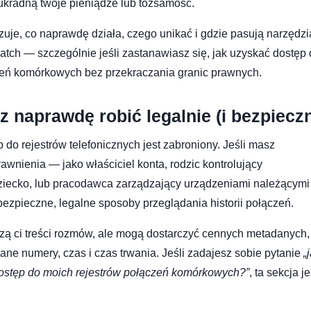
ukradną twoje pieniądze lub tożsamość.
zuje, co naprawdę działa, czego unikać i gdzie pasują narzędzi
atch — szczególnie jeśli zastanawiasz się, jak uzyskać dostęp
zeń komórkowych bez przekraczania granic prawnych.
 naprawdę robić legalnie (i bezpieczn
 do rejestrów telefonicznych jest zabroniony. Jeśli masz
wnienia — jako właściciel konta, rodzic kontrolujący
dziecko, lub pracodawca zarządzający urządzeniami należącymi
 bezpieczne, legalne sposoby przeglądania historii połączeń.
dzą ci treści rozmów, ale mogą dostarczyć cennych metadanych,
rane numery, czas i czas trwania. Jeśli zadajesz sobie pytanie
„
stęp do moich rejestrów połączeń komórkowych?”
, ta sekcja je