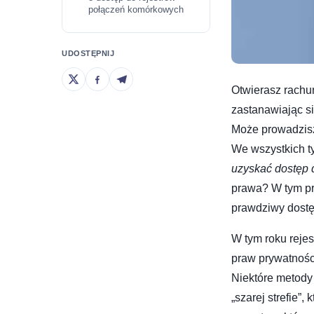
połączeń komórkowych
UDOSTĘPNIJ
Otwierasz rachun
zastanawiając s
Może prowadzisz
We wszystkich ty
uzyskać dostęp 
prawa? W tym pr
prawdziwy dostę
W tym roku reje
praw prywatnośc
Niektóre metody 
„szarej strefie”