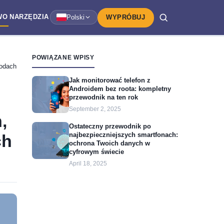
WO
NARZĘDZIA
Polski
WYPRÓBUJ
POWIĄZANE WPISY
todach
Jak monitorować telefon z
Androidem bez roota: kompletny
przewodnik na ten rok
September 2, 2025
,
Ostateczny przewodnik po
najbezpieczniejszych smartfonach:
ch
ochrona Twoich danych w
cyfrowym świecie
April 18, 2025