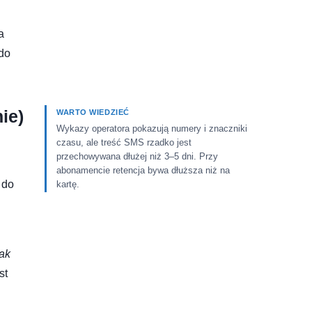
a
 do
ie)
WARTO WIEDZIEĆ
Wykazy operatora pokazują numery i znaczniki
czasu, ale treść SMS rzadko jest
przechowywana dłużej niż 3–5 dni. Przy
abonamencie retencja bywa dłuższa niż na
 do
kartę.
jak
st