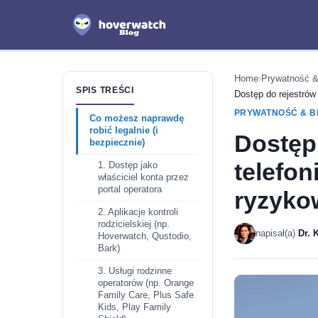
Home
›
Prywatność &
SPIS TREŚCI
Dostęp do rejestrów
PRYWATNOŚĆ & B
Co możesz naprawdę
robić legalnie (i
Dostęp
bezpiecznie)
telefon
1. Dostęp jako
właściciel konta przez
portal operatora
ryzyko
2. Aplikacje kontroli
rodzicielskiej (np.
napisał(a)
Dr. 
Hoverwatch, Qustodio,
Bark)
3. Usługi rodzinne
operatorów (np. Orange
Family Care, Plus Safe
Kids, Play Family