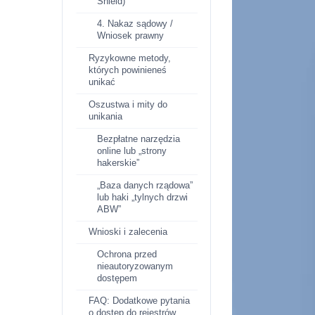
Shield)
4. Nakaz sądowy /
Wniosek prawny
Ryzykowne metody,
których powinieneś
unikać
Oszustwa i mity do
unikania
Bezpłatne narzędzia
online lub „strony
hakerskie”
„Baza danych rządowa”
lub haki „tylnych drzwi
ABW”
Wnioski i zalecenia
Ochrona przed
nieautoryzowanym
dostępem
FAQ: Dodatkowe pytania
o dostęp do rejestrów