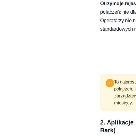
Otrzymuje rejes
połączeń; nie dl
Operatorzy nie 
standardowych r
To najpros
połączeń, 
zarządzany
miesięcy.
2. Aplikacje
Bark)