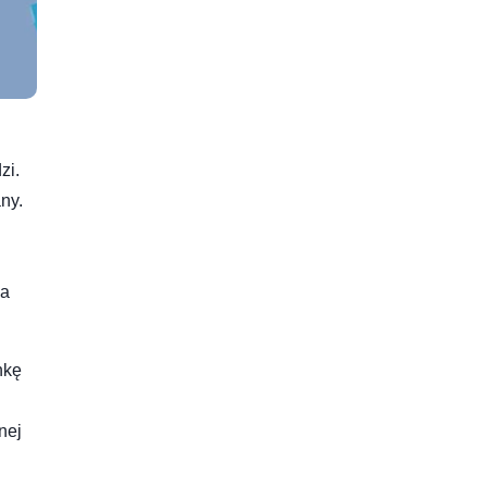
zi.
ny.
da
.
nkę
nej