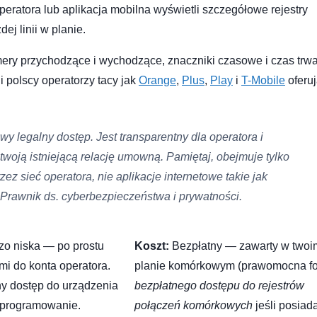
peratora lub aplikacja mobilna wyświetli szczegółowe rejestry
ej linii w planie.
ery przychodzące i wychodzące, znaczniki czasowe i czas trw
 polscy operatorzy tacy jak
Orange
,
Plus
,
Play
i
T-Mobile
oferuj
y legalny dostęp. Jest transparentny dla operatora i
twoją istniejącą relację umowną. Pamiętaj, obejmuje tylko
zez sieć operatora, nie aplikacje internetowe takie jak
 Prawnik ds. cyberbezpieczeństwa i prywatności.
o niska — po prostu
Koszt:
Bezpłatny — zawarty w twoi
mi do konta operatora.
planie komórkowym (prawomocna f
ny dostęp do urządzenia
bezpłatnego dostępu do rejestrów
oprogramowanie.
połączeń komórkowych
jeśli posiad