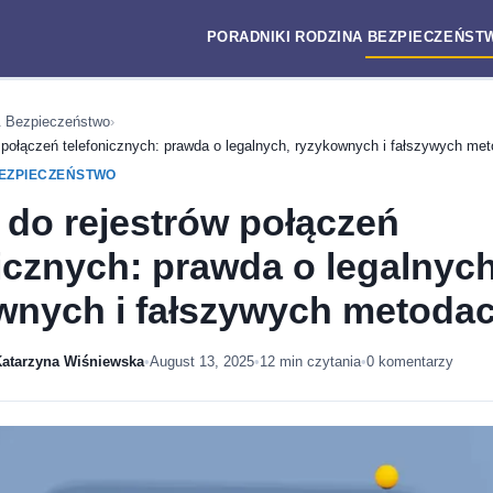
PORADNIKI
RODZINA
BEZPIECZEŃST
 Bezpieczeństwo
›
 połączeń telefonicznych: prawda o legalnych, ryzykownych i fałszywych me
EZPIECZEŃSTWO
 do rejestrów połączeń
icznych: prawda o legalnych
wnych i fałszywych metoda
Katarzyna Wiśniewska
•
August 13, 2025
•
12 min czytania
•
0 komentarzy