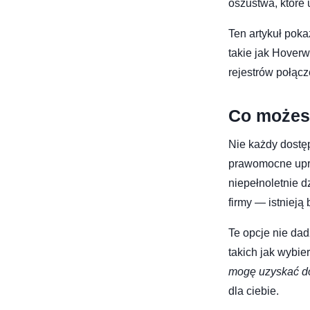
oszustwa, które 
Ten artykuł poka
takie jak Hoverw
rejestrów połąc
Co możesz
Nie każdy dostęp
prawomocne upra
niepełnoletnie 
firmy — istnieją
Te opcje nie da
takich jak wybie
mogę uzyskać do
dla ciebie.