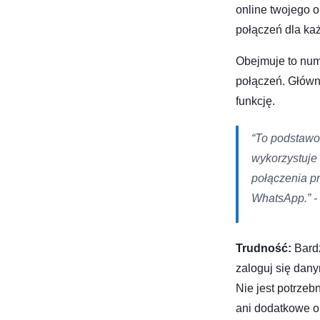
online twojego o
połączeń dla każd
Obejmuje to num
połączeń. Główni
funkcję.
“To podstawow
wykorzystuje 
połączenia pr
WhatsApp.”
-
Trudność:
Bardz
zaloguj się dany
Nie jest potrzeb
ani dodatkowe 