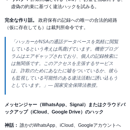
虚偽の約束に基づく違法ハックを試みる。
完全な作り話。
政府保有の記録への唯一の合法的経路
（仮に存在しても）は裁判所命令です。
「ハッカーがNSAの通話データベースを気軽に閲覧
しているという考えは馬鹿げています。機密プログ
ラムはエアギャップされており、個人の記録検索に
は無関係です。このアクセスを主張するサービス
は、詐欺のためにあなたに嘘をついているか、彼ら
も監視している可能性のある違法活動に誘い込もう
としています。」
— 国家安全保障法教授。
メッセンジャー（WhatsApp、Signal）またはクラウドバ
ックアップ（iCloud、Google Drive）のハック
神話：
誰かのWhatsApp、iCloud、Googleアカウントへ