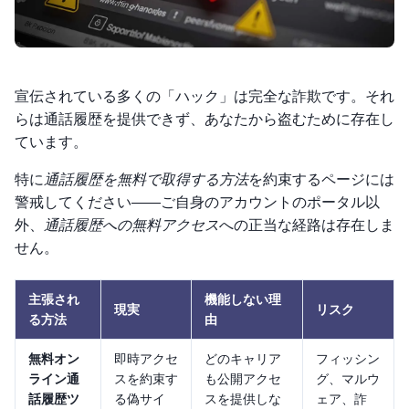
宣伝されている多くの「ハック」は完全な詐欺です。それ
らは通話履歴を提供できず、あなたから盗むために存在し
ています。
特に
通話履歴を無料で取得する方法
を約束するページには
警戒してください——ご自身のアカウントのポータル以
外、
通話履歴への無料アクセス
への正当な経路は存在しま
せん。
主張され
機能しない理
現実
リスク
る方法
由
無料オン
即時アクセ
どのキャリア
フィッシン
ライン通
スを約束す
も公開アクセ
グ、マルウ
話履歴ツ
る偽サイ
スを提供しな
ェア、詐