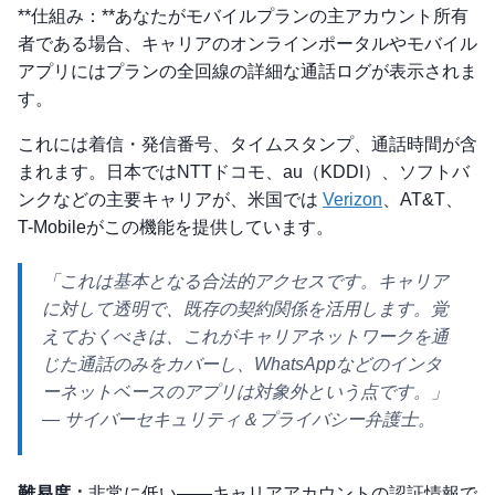
**仕組み：**あなたがモバイルプランの主アカウント所有
者である場合、キャリアのオンラインポータルやモバイル
アプリにはプランの全回線の詳細な通話ログが表示されま
す。
これには着信・発信番号、タイムスタンプ、通話時間が含
まれます。日本ではNTTドコモ、au（KDDI）、ソフトバ
ンクなどの主要キャリアが、米国では
Verizon
、AT&T、
T-Mobileがこの機能を提供しています。
「これは基本となる合法的アクセスです。キャリア
に対して透明で、既存の契約関係を活用します。覚
えておくべきは、これがキャリアネットワークを通
じた通話のみをカバーし、WhatsAppなどのインタ
ーネットベースのアプリは対象外という点です。」
— サイバーセキュリティ＆プライバシー弁護士。
難易度：
非常に低い——キャリアアカウントの認証情報で