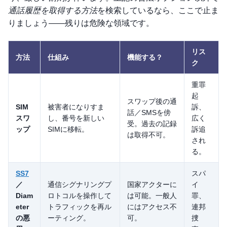
通話履歴を取得する方法
を検索しているなら、ここで止ま
りましょう——残りは危険な領域です。
リス
方法
仕組み
機能する？
ク
重罪
起
スワップ後の通
SIM
被害者になりすま
訴、
話／SMSを傍
スワ
し、番号を新しい
広く
受。過去の記録
ップ
SIMに移転。
訴追
は取得不可。
され
る。
SS7
スパ
／
通信シグナリングプ
国家アクターに
イ
Diam
ロトコルを操作して
は可能。一般人
罪、
eter
トラフィックを再ル
にはアクセス不
連邦
の悪
ーティング。
可。
捜