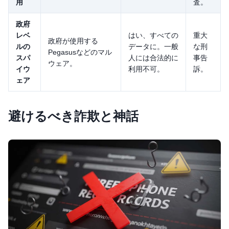
用
査。
政府
レベ
はい、すべての
重大
政府が使用する
ルの
データに。一般
な刑
Pegasusなどのマル
スパ
人には合法的に
事告
ウェア。
イウ
利用不可。
訴。
ェア
避けるべき詐欺と神話