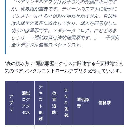
「ペアレンタルアプリはお子さんの保護に正当です
が、境界線が重要です。ティーンのスマホに密かに
インストールすると信頼を損ねかねません。合法性
は未成年の監視に依存しており、成人を同意なしに
使うのは重罪です。メタデータ（ログ）にとどめま
しょう——通話録音は法的地雷原です。」
— 子供安
全＆デジタル倫理スペシャリスト。
*表の読み方：*通話履歴アクセスに関連する主要機能で人
気のペアレンタルコントロールアプリを比較しています。
テ
S
通話
キ
位
ア
N
ログ
ス
置
通話録
プ
S
価格帯
アク
ト
追
音
リ
監
セス
追
跡
視
跡