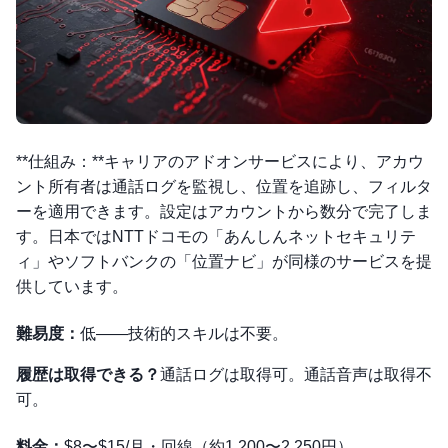
**仕組み：**キャリアのアドオンサービスにより、アカウ
ント所有者は通話ログを監視し、位置を追跡し、フィルタ
ーを適用できます。設定はアカウントから数分で完了しま
す。日本ではNTTドコモの「あんしんネットセキュリテ
ィ」やソフトバンクの「位置ナビ」が同様のサービスを提
供しています。
難易度：
低——技術的スキルは不要。
履歴は取得できる？
通話ログは取得可。通話音声は取得不
可。
料金：
$8〜$15/月・回線（約1,200〜2,250円）。