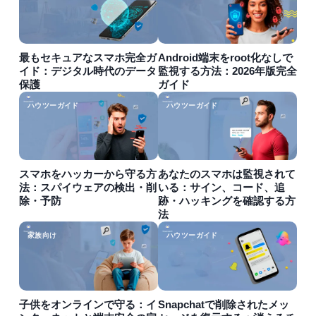
最もセキュアなスマホ完全ガ
Android端末をroot化なしで
イド：デジタル時代のデータ
監視する方法：2026年版完全
保護
ガイド
ハウツーガイド
ハウツーガイド
スマホをハッカーから守る方
あなたのスマホは監視されて
法：スパイウェアの検出・削
いる：サイン、コード、追
除・予防
跡・ハッキングを確認する方
法
家族向け
ハウツーガイド
子供をオンラインで守る：イ
Snapchatで削除されたメッ