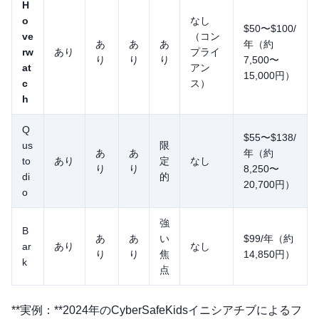
H
o
なし
$50〜$100/
ve
（コン
あ
あ
あ
年（約
rw
あり
プライ
り
り
り
7,500〜
at
アン
15,000円）
c
ス）
h
Q
$55〜$138/
us
限
あ
あ
年（約
to
あり
定
なし
り
り
8,250〜
di
的
20,700円）
o
強
B
あ
あ
い
$99/年（約
ar
あり
なし
り
り
焦
14,850円）
k
点
**実例：**2024年のCyberSafeKidsイニシアチブによるフ