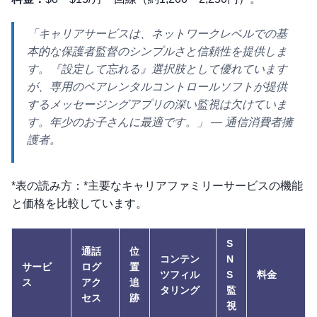
「キャリアサービスは、ネットワークレベルでの基
本的な保護者監督のシンプルさと信頼性を提供しま
す。『設定して忘れる』選択肢として優れています
が、専用のペアレンタルコントロールソフトが提供
するメッセージングアプリの深い監視は欠けていま
す。年少のお子さんに最適です。」
— 通信消費者擁
護者。
*表の読み方：*主要なキャリアファミリーサービスの機能
と価格を比較しています。
S
通話
位
コンテン
N
サービ
ログ
置
ツフィル
S
料金
ス
アク
追
タリング
監
セス
跡
視