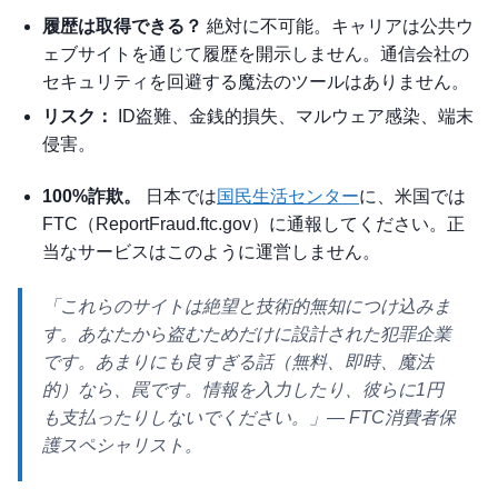
履歴は取得できる？
絶対に不可能
。キャリアは公共ウ
ェブサイトを通じて履歴を開示しません。通信会社の
セキュリティを回避する魔法のツールはありません。
リスク：
ID盗難、金銭的損失、マルウェア感染、端末
侵害。
100%詐欺。
日本では
国民生活センター
に、米国では
FTC（ReportFraud.ftc.gov）に通報してください。正
当なサービスはこのように運営しません。
「これらのサイトは絶望と技術的無知につけ込みま
す。あなたから盗むためだけに設計された犯罪企業
です。あまりにも良すぎる話（無料、即時、魔法
的）なら、罠です。情報を入力したり、彼らに1円
も支払ったりしないでください。」
— FTC消費者保
護スペシャリスト。