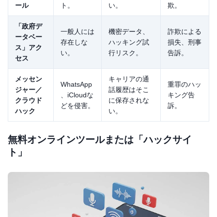
ール
ト。
い。
欺。
「政府デ
一般人には
機密データ、
詐欺による
ータベー
存在しな
ハッキング試
損失、刑事
ス」アク
い。
行リスク。
告訴。
セス
メッセン
キャリアの通
WhatsApp
重罪のハッ
ジャー／
話履歴はそこ
、iCloudな
キング告
クラウド
に保存されな
どを侵害。
訴。
ハック
い。
無料オンラインツールまたは「ハックサイ
ト」