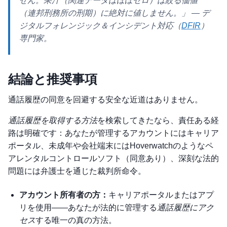
せん。果汁（関連データはほぼゼロ）は絞る価値
（連邦刑務所の刑期）に絶対に値しません。」
— デ
ジタルフォレンジック＆インシデント対応（
DFIR
）
専門家。
結論と推奨事項
通話履歴の同意を回避する安全な近道はありません。
通話履歴を取得する方法
を検索してきたなら、責任ある経
路は明確です：あなたが管理するアカウントにはキャリア
ポータル、未成年や会社端末にはHoverwatchのようなペ
アレンタルコントロールソフト（同意あり）、深刻な法的
問題には弁護士を通じた裁判所命令。
アカウント所有者の方：
キャリアポータルまたはアプ
リを使用——あなたが法的に管理する
通話履歴にアク
セス
する唯一の真の方法。