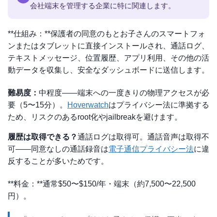
会社端末を管理する企業に特に関連します。
**仕組み：**保護者の同意のもとお子さんのスマートフォ
ンまたはタブレットに直接インストールされ、通話ログ、
テキストメッセージ、位置履歴、アプリ利用、その他の活
動データを収集し、安全なダッシュボードに送信します。
難易度：
中程度——端末への一度きりの物理アクセスが必
要（5〜15分）。
Hoverwatch
はプライバシー法に準拠する
ため、リスクのあるroot化やjailbreakを避けます。
履歴は取得できる？
通話ログは取得可。通話音声は取得不
可——同意なしの通話録音は
電子通信プライバシー法
に違
反することが多いためです。
**料金：**通常$50〜$150/年・端末（約7,500〜22,500
円）。