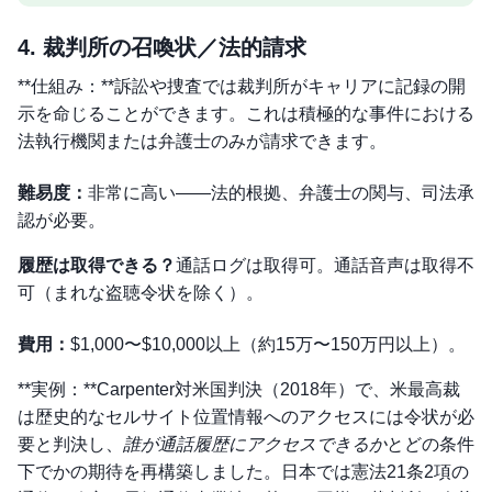
4. 裁判所の召喚状／法的請求
**仕組み：**訴訟や捜査では裁判所がキャリアに記録の開
示を命じることができます。これは積極的な事件における
法執行機関または弁護士のみが請求できます。
難易度：
非常に高い——法的根拠、弁護士の関与、司法承
認が必要。
履歴は取得できる？
通話ログは取得可。通話音声は取得不
可（まれな盗聴令状を除く）。
費用：
$1,000〜$10,000以上（約15万〜150万円以上）。
**実例：**Carpenter対米国判決（2018年）で、米最高裁
は歴史的なセルサイト位置情報へのアクセスには令状が必
要と判決し、
誰が通話履歴にアクセスできるか
とどの条件
下でかの期待を再構築しました。日本では憲法21条2項の