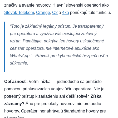
značky a trvanie hovorov. Hlavní slovenskí operátori ako
Slovak Telekom
,
Orange
,
O2
a
4ka
ponúkajú túto funkciu.
“Toto je základný legálny prístup. Je transparentný
pre operátora a využíva váš existujúci zmluvný
vzťah. Pamätajte, pokrýva len hovory uskutočnené
cez sieť operátora, nie internetové aplikácie ako
WhatsApp.”
- Právnik pre kybernetickú bezpečnosť a
súkromie.
Obťažnosť:
Veľmi nízka — jednoducho sa prihláste
pomocou prihlasovacích údajov účtu operátora. Nie je
potrebný prístup k zariadeniu ani ďalší softvér.
Získa
záznamy?
Áno pre protokoly hovorov; nie pre audio
hovorov. Operátori nenahrávajú štandardné hovory pre