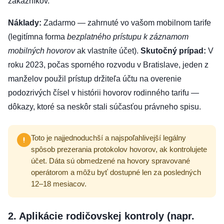
zákazníkov.
Náklady:
Zadarmo — zahrnuté vo vašom mobilnom tarife
(legitímna forma
bezplatného prístupu k záznamom
mobilných hovorov
ak vlastníte účet).
Skutočný prípad:
V
roku 2023, počas sporného rozvodu v Bratislave, jeden z
manželov použil prístup držiteľa účtu na overenie
podozrivých čísel v histórii hovorov rodinného tarifu —
dôkazy, ktoré sa neskôr stali súčasťou právneho spisu.
Toto je najjednoduchší a najspoľahlivejší legálny
spôsob prezerania protokolov hovorov, ak kontrolujete
účet. Dáta sú obmedzené na hovory spravované
operátorom a môžu byť dostupné len za posledných
12–18 mesiacov.
2. Aplikácie rodičovskej kontroly (napr.