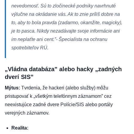
nevedomosť. Sú to zločinecké podniky navrhnuté
výlučne na okrádanie vás. Ak to znie príliš dobre na
to, aby to bola pravda (zadarmo, okamžite, magicky),
je to pasca. Nikdy nezadávajte svoje informácie ani
im neplaťte ani cent.”
- Špecialista na ochranu
spotrebiteľov RÚ.
„Vládna databáza” alebo hacky „zadných
dverí SIS”
Mýtus:
Tvrdenia, že hackeri (alebo služby) môžu
pristupovať k „všetkým telefónnym záznamom” cez
neexistujúce zadné dvere Polície/SIS alebo portály
verejných záznamov.
Realita: