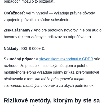
prípadoch môžu o to požiadať.
Obťažnosť:
Veľmi vysoká — vyžaduje právne dôvody,
zapojenie právnika a súdne schválenie.
Získa záznamy?
Áno pre protokoly hovorov; nie pre audio
hovorov (okrem vzácnych príkazov na odpočúvanie).
Náklady:
900–9 000+ €.
Skutočný prípad:
V
slovenskom rozhodnutí o GDPR
súd
rozhodol, že prístup k historickým údajom o polohe
mobilného telefónu vyžaduje súdny príkaz, preformuloval
očakávania o tom,
kto môže pristupovať k mojim
záznamom mobilných hovorov
a za akých podmienok.
Rizikové metódy, ktorým by ste sa