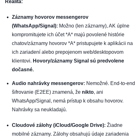
Realita:
Záznamy hovorov messengerov
(WhatsApp/Signal):
Možno (len záznamy)
, AK úplne
kompromitujete ich účet *A* majú povolené histórie
chatov/záznamy hovorov *A* pristupujete k aplikácii na
ich zariadení alebo prepojenom web/desktopovom
klientovi.
Hovory/záznamy Signal sú predvolene
dočasné.
Audio nahrávky messengerov:
Nemožné
. End-to-end
šifrovanie (E2EE) znamená, že
nikto
, ani
WhatsApp/Signal, nemá prístup k obsahu hovorov.
Nahrávky sa neukladajú.
Cloudové zálohy (iCloud/Google Drive):
Žiadne
mobilné záznamy
. Zálohy obsahujú údaje zariadenia