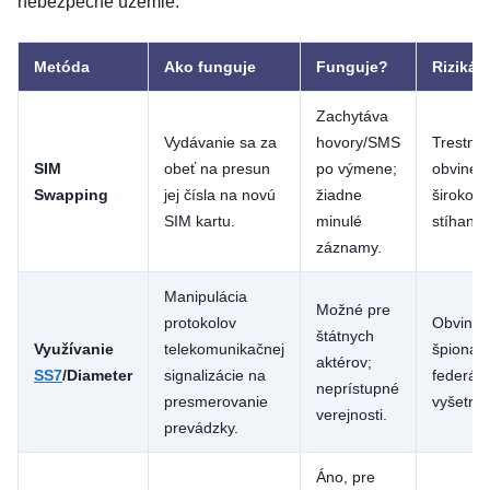
nebezpečné územie.
Metóda
Ako funguje
Funguje?
Riziká
Zachytáva
Vydávanie sa za
hovory/SMS
Trestné
SIM
obeť na presun
po výmene;
obvineni
Swapping
jej čísla na novú
žiadne
široko
SIM kartu.
minulé
stíhané.
záznamy.
Manipulácia
Možné pre
protokolov
Obvinen
štátnych
Využívanie
telekomunikačnej
špionáž
aktérov;
SS7
/Diameter
signalizácie na
federál
neprístupné
presmerovanie
vyšetrov
verejnosti.
prevádzky.
Áno, pre