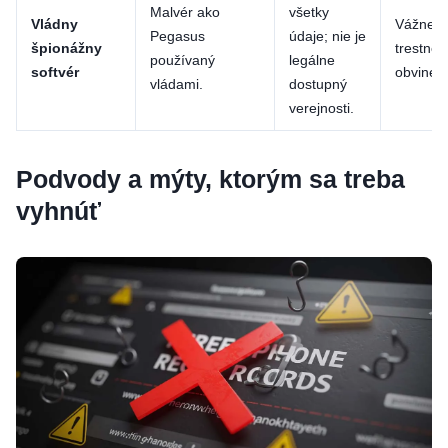
Malvér ako
všetky
Vládny
Vážne
Pegasus
údaje; nie je
špionážny
trestné
používaný
legálne
softvér
obvineni
vládami.
dostupný
verejnosti.
Podvody a mýty, ktorým sa treba
vyhnúť