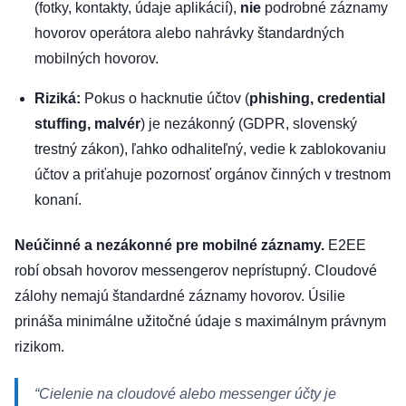
(fotky, kontakty, údaje aplikácií),
nie
podrobné záznamy
hovorov operátora alebo nahrávky štandardných
mobilných hovorov.
Riziká:
Pokus o hacknutie účtov (
phishing, credential
stuffing, malvér
) je
nezákonný (GDPR, slovenský
trestný zákon)
, ľahko odhaliteľný, vedie k zablokovaniu
účtov a priťahuje pozornosť orgánov činných v trestnom
konaní.
Neúčinné a nezákonné pre mobilné záznamy.
E2EE
robí obsah hovorov messengerov neprístupný. Cloudové
zálohy nemajú štandardné záznamy hovorov. Úsilie
prináša minimálne užitočné údaje s maximálnym právnym
rizikom.
“Cielenie na cloudové alebo messenger účty je