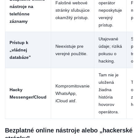
Falošné webové
operátor
Phi
nástroje na
stránky sľubujúce
neposkytuje
mal
telefónne
okamžitý prístup.
verejný
pod
záznamy
prístup.
Utajované
Str
Prístup k
Neexistuje pre
údaje; riziká
pod
„vládnej
verejné použitie.
pokusu o
tre
databáze”
hacking.
obv
Tam nie je
uložená
Tre
Kompromitovanie
Hacky
žiadna
obv
WhatsApp,
Messenger/Cloud
história
z
iCloud atď.
hovorov
hac
operátora.
Bezplatné online nástroje alebo „hackerské