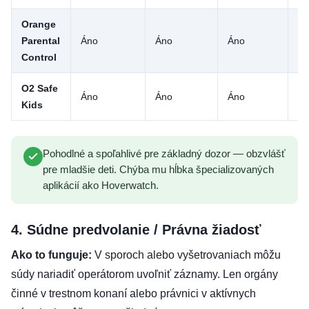
Orange
Parental
Áno
Áno
Áno
Ni
Control
O2 Safe
Áno
Áno
Áno
Ni
Kids
Pohodlné a spoľahlivé pre základný dozor — obzvlášť
pre mladšie deti. Chýba mu hĺbka špecializovaných
aplikácií ako Hoverwatch.
4. Súdne predvolanie / Právna žiadosť
Ako to funguje:
V sporoch alebo vyšetrovaniach môžu
súdy nariadiť operátorom uvoľniť záznamy. Len orgány
činné v trestnom konaní alebo právnici v aktívnych