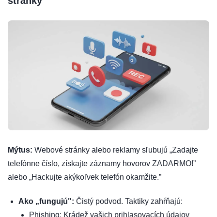
stránky”
Mýtus:
Webové stránky alebo reklamy sľubujú „Zadajte
telefónne číslo, získajte záznamy hovorov ZADARMO!”
alebo „Hackujte akýkoľvek telefón okamžite.”
Ako „fungujú":
Čistý podvod. Taktiky zahŕňajú:
Phishing: Krádež vašich prihlasovacích údajov