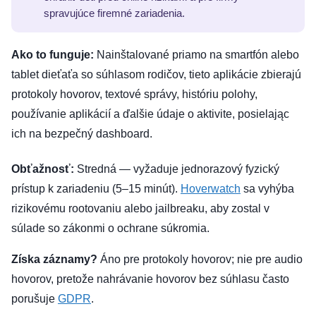
spravujúce firemné zariadenia.
Ako to funguje:
Nainštalované priamo na smartfón alebo
tablet dieťaťa so súhlasom rodičov, tieto aplikácie zbierajú
protokoly hovorov, textové správy, históriu polohy,
používanie aplikácií a ďalšie údaje o aktivite, posielając
ich na bezpečný dashboard.
Obťažnosť:
Stredná — vyžaduje jednorazový fyzický
prístup k zariadeniu (5–15 minút).
Hoverwatch
sa vyhýba
rizikovému rootovaniu alebo jailbreaku, aby zostal v
súlade so zákonmi o ochrane súkromia.
Získa záznamy?
Áno pre protokoly hovorov; nie pre audio
hovorov, pretože nahrávanie hovorov bez súhlasu často
porušuje
GDPR
.