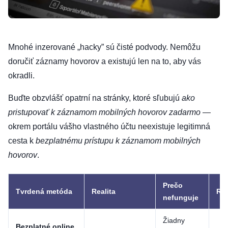
Mnohé inzerované „hacky” sú čisté podvody. Nemôžu
doručiť záznamy hovorov a existujú len na to, aby vás
okradli.
Buďte obzvlášť opatrní na stránky, ktoré sľubujú
ako
pristupovať k záznamom mobilných hovorov zadarmo
—
okrem portálu vášho vlastného účtu neexistuje legitimná
cesta k
bezplatnému prístupu k záznamom mobilných
hovorov
.
Prečo
Tvrdená metóda
Realita
Riz
nefunguje
Žiadny
Bezplatné online