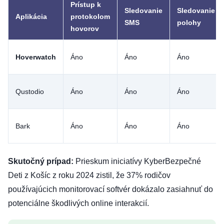
Prístup k
Sledovanie
Sledovanie
Aplikácia
protokolom
SMS
polohy
hovorov
Hoverwatch
Áno
Áno
Áno
Qustodio
Áno
Áno
Áno
Bark
Áno
Áno
Áno
Skutočný prípad:
Prieskum iniciatívy KyberBezpečné
Deti z Košíc z roku 2024 zistil, že 37% rodičov
používajúcich monitorovací softvér dokázalo zasiahnuť do
potenciálne škodlivých online interakcií.