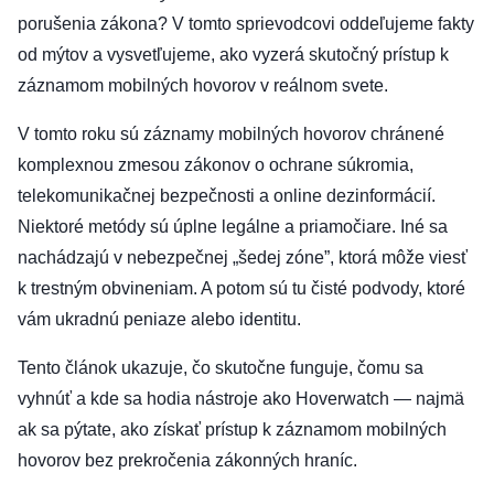
porušenia zákona? V tomto sprievodcovi oddeľujeme fakty
od mýtov a vysvetľujeme, ako vyzerá skutočný prístup k
záznamom mobilných hovorov v reálnom svete.
V tomto roku sú záznamy mobilných hovorov chránené
komplexnou zmesou zákonov o ochrane súkromia,
telekomunikačnej bezpečnosti a online dezinformácií.
Niektoré metódy sú úplne legálne a priamočiare. Iné sa
nachádzajú v nebezpečnej „šedej zóne”, ktorá môže viesť
k trestným obvineniam. A potom sú tu čisté podvody, ktoré
vám ukradnú peniaze alebo identitu.
Tento článok ukazuje, čo skutočne funguje, čomu sa
vyhnúť a kde sa hodia nástroje ako Hoverwatch — najmä
ak sa pýtate, ako získať prístup k záznamom mobilných
hovorov bez prekročenia zákonných hraníc.