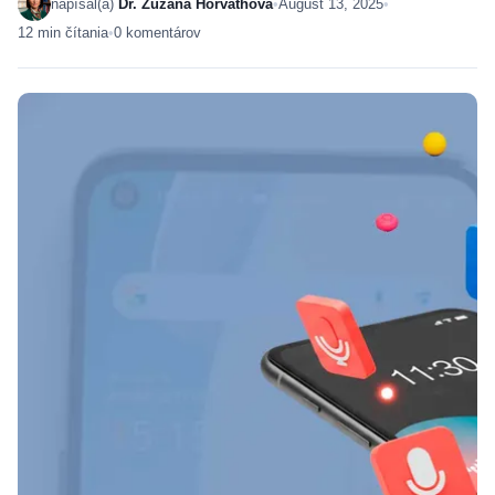
napísal(a)
Dr. Zuzana Horváthová
•
August 13, 2025
•
12 min čítania
•
0 komentárov