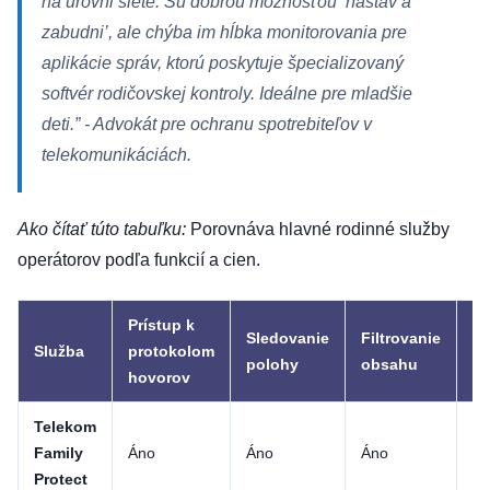
na úrovni siete. Sú dobrou možnosťou ‘nastav a
zabudni’, ale chýba im hĺbka monitorovania pre
aplikácie správ, ktorú poskytuje špecializovaný
softvér rodičovskej kontroly. Ideálne pre mladšie
deti.”
- Advokát pre ochranu spotrebiteľov v
telekomunikáciách.
Ako čítať túto tabuľku:
Porovnáva hlavné rodinné služby
operátorov podľa funkcií a cien.
Prístup k
Mo
Sledovanie
Filtrovanie
Služba
protokolom
so
polohy
obsahu
hovorov
mé
Telekom
Family
Áno
Áno
Áno
Ni
Protect