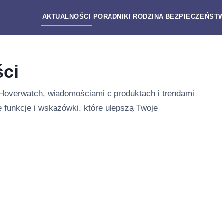
AKTUALNOŚCI
PORADNIKI
RODZINA
BEZPIECZEŃST
ści
Hoverwatch, wiadomościami o produktach i trendami
we funkcje i wskazówki, które ulepszą Twoje
owości