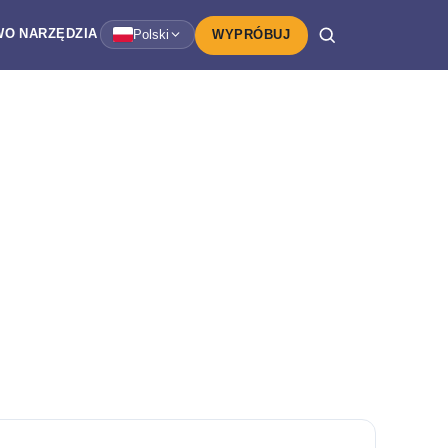
WO
NARZĘDZIA
Polski
WYPRÓBUJ