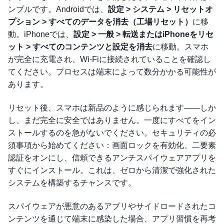
ンプルです。Androidでは、
設定 > システム > リセットオ
プション > すべてのデータを消去（工場リセット）
に移
動。iPhoneでは、
設定 > 一般 > 転送またはiPhoneをリセ
ット > すべてのコンテンツと設定を消去
に移動。スマホ
が完全に充電され、Wi-Fiに接続されていることを確認し
てください。プロセスは端末によって数分かかる可能性が
あります。
リセット後、スマホは新品のように感じられます——しか
し、まだ完全に安全ではありません。一度にすべてをイン
ストールするのを急がないでください。セキュリティの必
須事項から始めてください：画面ロックを有効化、二要素
認証をオンにし、信頼できるアンチスパイウェアアプリを
すぐにインストール。これは、ゼロから清潔で強化された
システムを構築するチャンスです。
スパイウェアが悪意のあるアプリやサイドロードされたコ
ンテンツを通じて端末に感染した場合、アプリ習慣を再考