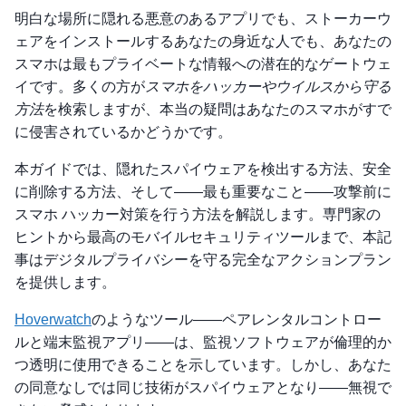
明白な場所に隠れる悪意のあるアプリでも、ストーカーウ
ェアをインストールするあなたの身近な人でも、あなたの
スマホは最もプライベートな情報への潜在的なゲートウェ
イです。多くの方が
スマホをハッカーやウイルスから守る
方法
を検索しますが、本当の疑問はあなたのスマホがすで
に侵害されているかどうかです。
本ガイドでは、隠れたスパイウェアを検出する方法、安全
に削除する方法、そして——最も重要なこと——攻撃前に
スマホ ハッカー対策を行う方法を解説します。専門家の
ヒントから最高のモバイルセキュリティツールまで、本記
事はデジタルプライバシーを守る完全なアクションプラン
を提供します。
Hoverwatch
のようなツール——ペアレンタルコントロー
ルと端末監視アプリ——は、監視ソフトウェアが倫理的か
つ透明に使用できることを示しています。しかし、あなた
の同意なしでは同じ技術がスパイウェアとなり——無視で