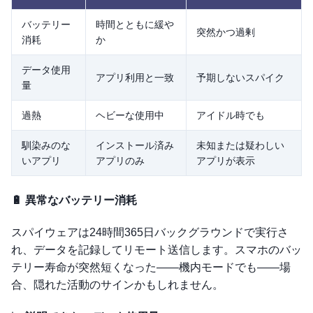
バッテリー
時間とともに緩や
突然かつ過剰
消耗
か
データ使用
アプリ利用と一致
予期しないスパイク
量
過熱
ヘビーな使用中
アイドル時でも
馴染みのな
インストール済み
未知または疑わしい
いアプリ
アプリのみ
アプリが表示
🔋 異常なバッテリー消耗
スパイウェアは24時間365日バックグラウンドで実行さ
れ、データを記録してリモート送信します。スマホのバッ
テリー寿命が突然短くなった——機内モードでも——場
合、隠れた活動のサインかもしれません。