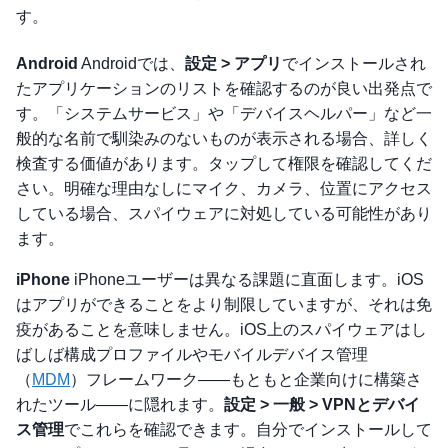
す。
Android
Androidでは、
設定 > アプリ
でインストールされ
たアプリケーションのリストを確認するのが良い出発点で
す。「システムサービス」や「デバイスヘルパー」など一
般的な名前で馴染みのないものが表示される場合、詳しく
検査する価値があります。タップして権限を確認してくだ
さい。明確な理由なしにマイク、カメラ、位置にアクセス
している場合、スパイウェアに対処している可能性があり
ます。
iPhone
iPhoneユーザーは異なる課題に直面します。iOS
はアプリができることをより制限していますが、それは免
疫があることを意味しません。iOS上のスパイウェアはし
ばしば構成プロファイルやモバイルデバイス管理
（
MDM
）フレームワーク——もともと企業向けに構築さ
れたツール——に隠れます。
設定 > 一般 > VPNとデバイ
ス管理
でこれらを確認できます。自分でインストールして