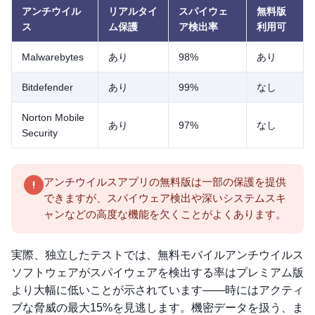
アンチウイル
リアルタイ
スパイウェ
無料版
ス
ム保護
ア検出率
利用可
Malwarebytes
あり
98%
あり
Bitdefender
あり
99%
なし
Norton Mobile
あり
97%
なし
Security
アンチウイルスアプリの無料版は一部の保護を提供
できますが、スパイウェア検出や深いシステムスキ
ャンなどの高度な機能を欠くことがよくあります。
実際、独立したテストでは、無料モバイルアンチウイルス
ソフトウェアがスパイウェアを検出する率はプレミアム版
より大幅に低いことが示されています——時にはアクティ
ブな脅威の最大15%を見逃します。機密データを扱う、ま