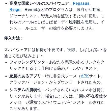
高度な国家レベルのスパイウェア
：
Pegasus
、
Reign
、
Hermit
などのプログラムは、政府が活動家、
ジャーナリスト、野党人物を監視するために使用。こ
れらのツールはしばしばゼロデイ脆弱性を悪用し、イ
ンストールにユーザーの操作を必要としません。
侵入方法：
スパイウェアには招待が不要です。実際、しばしば以下を
通じて忍び込みます：
フィッシングリンク
：あなたを悪意のあるリンクをク
リックさせるよう仕向ける偽のメールやテキスト。
悪意のあるアプリ
：特に非公式ソース（
APK
サイト、
クラックバージョン）からダウンロードされたもの。
システムの脆弱性
：パッチされていないスマホは特に
リスクがあります。場合によっては、1回の不在着信や
メッセージ通知でスパイウェアがインストールされた
ことがあります。