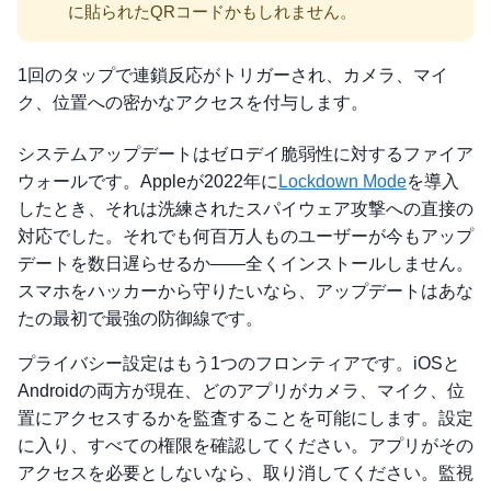
に貼られたQRコードかもしれません。
1回のタップで連鎖反応がトリガーされ、カメラ、マイ
ク、位置への密かなアクセスを付与します。
システムアップデートはゼロデイ脆弱性に対するファイア
ウォールです。Appleが2022年に
Lockdown Mode
を導入
したとき、それは洗練されたスパイウェア攻撃への直接の
対応でした。それでも何百万人ものユーザーが今もアップ
デートを数日遅らせるか——全くインストールしません。
スマホをハッカーから守りたいなら、アップデートはあな
たの最初で最強の防御線です。
プライバシー設定はもう1つのフロンティアです。iOSと
Androidの両方が現在、どのアプリがカメラ、マイク、位
置にアクセスするかを監査することを可能にします。設定
に入り、すべての権限を確認してください。アプリがその
アクセスを必要としないなら、取り消してください。監視