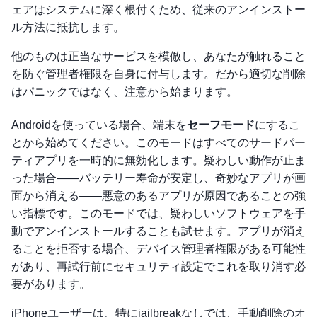
ェアはシステムに深く根付くため、従来のアンインストー
ル方法に抵抗します。
他のものは正当なサービスを模倣し、あなたが触れること
を防ぐ管理者権限を自身に付与します。だから適切な削除
はパニックではなく、注意から始まります。
Androidを使っている場合、端末を
セーフモード
にするこ
とから始めてください。このモードはすべてのサードパー
ティアプリを一時的に無効化します。疑わしい動作が止ま
った場合——バッテリー寿命が安定し、奇妙なアプリが画
面から消える——悪意のあるアプリが原因であることの強
い指標です。このモードでは、疑わしいソフトウェアを手
動でアンインストールすることも試せます。アプリが消え
ることを拒否する場合、デバイス管理者権限がある可能性
があり、再試行前にセキュリティ設定でこれを取り消す必
要があります。
iPhoneユーザーは、特にjailbreakなしでは、手動削除のオ