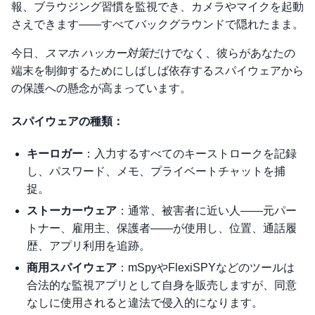
報、ブラウジング習慣を監視でき、カメラやマイクを起動
さえできます——すべてバックグラウンドで隠れたまま。
今日、
スマホ ハッカー対策
だけでなく、彼らがあなたの
端末を制御するためにしばしば依存するスパイウェアから
の保護への懸念が高まっています。
スパイウェアの種類：
キーロガー
：入力するすべてのキーストロークを記録
し、パスワード、メモ、プライベートチャットを捕
捉。
ストーカーウェア
：通常、被害者に近い人——元パー
トナー、雇用主、保護者——が使用し、位置、通話履
歴、アプリ利用を追跡。
商用スパイウェア
：mSpyやFlexiSPYなどのツールは
合法的な監視アプリとして自身を販売しますが、同意
なしに使用されると違法で侵入的になります。