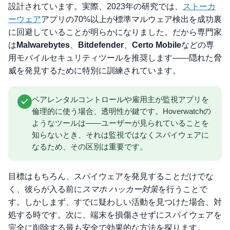
設計されています。実際、2023年の研究では、
ストーカ
ーウェア
アプリの70%以上が標準マルウェア検出を成功裏
に回避していることが明らかになりました。だから専門家
は
Malwarebytes
、
Bitdefender
、
Certo Mobile
などの専
用モバイルセキュリティツールを推奨します——隠れた脅
威を発見するために特別に訓練されています。
ペアレンタルコントロールや雇用主が監視アプリを
倫理的に使う場合、透明性が鍵です。Hoverwatchの
ようなツールは——ユーザーが見られていることを
知らないとき、それは監視ではなくスパイウェアに
なるため、その区別は重要です。
目標はもちろん、スパイウェアを発見することだけでな
く、彼らが入る前に
スマホ ハッカー対策
を行うことで
す。しかしまず、すでに疑わしい活動を見つけた場合、対
処する時です。次に、端末を損傷させずにスパイウェアを
完全に削除する最も安全で効果的な方法を探ります。