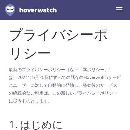
ナ
ビ
ゲ
ー
機能
プライバシーポ
シ
ソリューション
ョ
ン
リシー
ログイン
切
り
替
無料登録
最新のプライバシーポリシー（以下「本ポリシー」）
え
は、2024年5月25日にすべての既存のHoverwatchサービ
スユーザーに対して自動的に発効し、発効後のサービス
の継続的なご利用は、この新しいプライバシーポリシー
に従うものとします。
1. はじめに