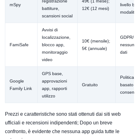
registrazione
49€ (1 mese);
mSpy
livello ba
battiture,
12€ (12 mesi)
modalità 
scansioni social
Avvisi di
localizzazione,
GDPR/CO
10€ (mensile);
FamiSafe
blocco app,
nessuna r
5€ (annuale)
monitoraggio
dati
video
GPS base,
Politica 
Google
approvazioni
Gratuito
basato s
Family Link
app, rapporti
consenso
utilizzo
Prezzi e caratteristiche sono stati ottenuti dai siti web
ufficiali e recensioni indipendenti; Dopo un breve
confronto, è evidente che nessuna app guida tutte le