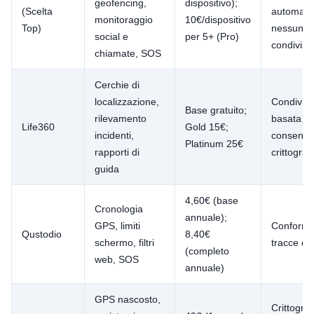
geofencing,
dispositivo);
(Scelta
automatic
monitoraggio
10€/dispositivo
Top)
nessuna
social e
per 5+ (Pro)
condivisi
chiamate, SOS
Cerchie di
localizzazione,
Condivisi
Base gratuito;
rilevamento
basata s
Life360
Gold 15€;
incidenti,
consenso,
Platinum 25€
rapporti di
crittografa
guida
4,60€ (base
Cronologia
annuale);
GPS, limiti
Conform
Qustodio
8,40€
schermo, filtri
tracce di 
(completo
web, SOS
annuale)
GPS nascosto,
Crittograf