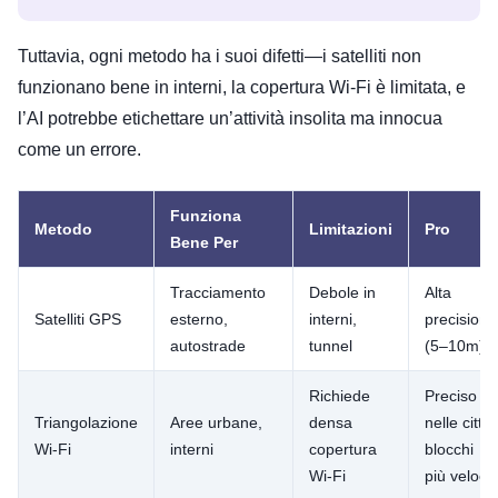
Tuttavia, ogni metodo ha i suoi difetti—i satelliti non
funzionano bene in interni, la copertura Wi-Fi è limitata, e
l’AI potrebbe etichettare un’attività insolita ma innocua
come un errore.
Funziona
Metodo
Limitazioni
Pro
Bene Per
Tracciamento
Debole in
Alta
Satelliti GPS
esterno,
interni,
precisione
autostrade
tunnel
(5–10m)
Richiede
Preciso
Triangolazione
Aree urbane,
densa
nelle città,
Wi-Fi
interni
copertura
blocchi
Wi-Fi
più veloci