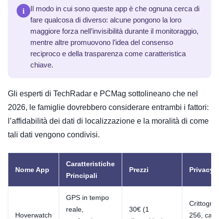
i
Il modo in cui sono queste app è che ognuna cerca di
fare qualcosa di diverso: alcune pongono la loro
maggiore forza nell’invisibilità durante il monitoraggio,
mentre altre promuovono l’idea del consenso
reciproco e della trasparenza come caratteristica
chiave.
Gli esperti di TechRadar e PCMag sottolineano che nel
2026, le famiglie dovrebbero considerare entrambi i fattori:
l’affidabilità dei dati di localizzazione e la moralità di come
tali dati vengono condivisi.
Caratteristiche
Nome App
Prezzi
Privacy/
Principali
GPS in tempo
Crittogra
reale,
30€ (1
Hoverwatch
256, canc