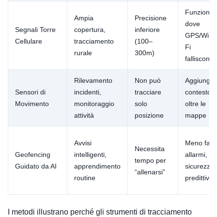
Funziona
Ampia
Precisione
dove
Segnali Torre
copertura,
inferiore
GPS/Wi-
Cellulare
tracciamento
(100–
Fi
rurale
300m)
falliscono
Rilevamento
Non può
Aggiunge
Sensori di
incidenti,
tracciare
contesto
Movimento
monitoraggio
solo
oltre le
attività
posizione
mappe
Avvisi
Meno falsi
Necessita
Geofencing
intelligenti,
allarmi,
tempo per
Guidato da AI
apprendimento
sicurezza
“allenarsi”
routine
predittiva
I metodi illustrano perché gli strumenti di tracciamento