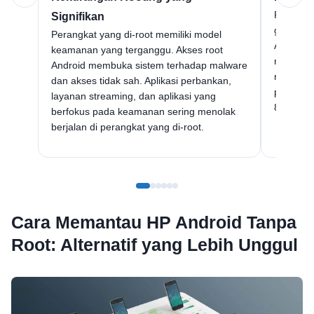
Produse
Signifikan
garansi 
Perangkat yang di-root memiliki model
Anda me-
keamanan yang terganggu. Akses root
metode l
Android membuka sistem terhadap malware
resmi da
dan akses tidak sah. Aplikasi perbankan,
perangka
layanan streaming, dan aplikasi yang
8, iPhon
berfokus pada keamanan sering menolak
berjalan di perangkat yang di-root.
Cara Memantau HP Android Tanpa
Root: Alternatif yang Lebih Unggul