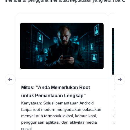
membantu pengguna membuat keputusan yang lebih baik.
Mitos: "Anda Memerlukan Root
Mitos:
untuk Pemantauan Lengkap"
Aman d
Kenyataan: Solusi pemantauan Android
Kenyata
tanpa root modern menyediakan pelacakan
prosedur
menyeluruh termasuk lokasi, komunikasi,
cara me-
penggunaan aplikasi, dan aktivitas media
sering me
sosial.