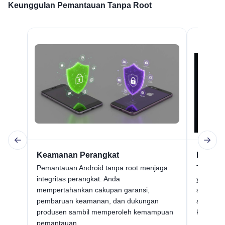
Keunggulan Pemantauan Tanpa Root
Keamanan Perangkat
Kemud
Pemantauan Android tanpa root menjaga
Tidak se
integritas perangkat. Anda
yang rum
mempertahankan cakupan garansi,
seperti a
pembaruan keamanan, dan dukungan
atau fil
produsen sambil memperoleh kemampuan
keahlian 
pemantauan.