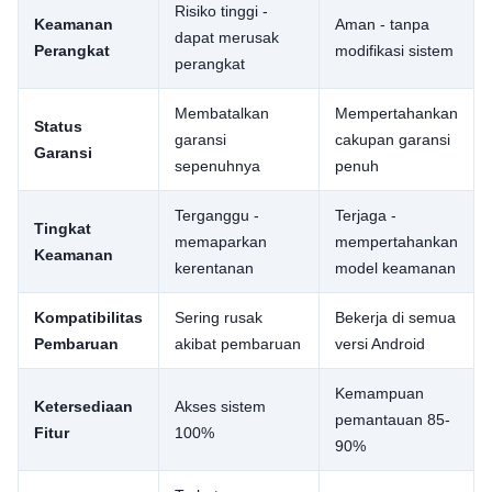
Risiko tinggi -
Keamanan
Aman - tanpa
dapat merusak
Perangkat
modifikasi sistem
perangkat
Membatalkan
Mempertahankan
Status
garansi
cakupan garansi
Garansi
sepenuhnya
penuh
Terganggu -
Terjaga -
Tingkat
memaparkan
mempertahankan
Keamanan
kerentanan
model keamanan
Kompatibilitas
Sering rusak
Bekerja di semua
Pembaruan
akibat pembaruan
versi Android
Kemampuan
Ketersediaan
Akses sistem
pemantauan 85-
Fitur
100%
90%