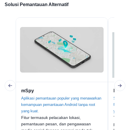
Solusi Pemantauan Alternatif
mSpy
FlexiS
Aplikasi pemantauan populer yang menawarkan
Solusi p
kemampuan pemantauan Android tanpa root
fungsiona
yang kuat.
yang ekst
Fitur termasuk pelacakan lokasi,
Termasu
pemantauan pesan, dan pengawasan
perekama