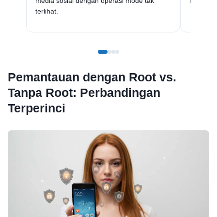
media sosial dengan operasi mode tak
lanjutan 
terlihat.
Pemantauan dengan Root vs.
Tanpa Root: Perbandingan
Terperinci