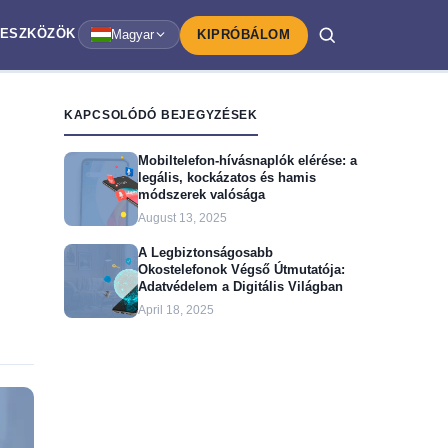
ESZKÖZÖK
Magyar
KIPRÓBÁLOM
KAPCSOLÓDÓ BEJEGYZÉSEK
Mobiltelefon-hívásnaplók elérése: a
legális, kockázatos és hamis
módszerek valósága
August 13, 2025
A Legbiztonságosabb
Okostelefonok Végső Útmutatója:
Adatvédelem a Digitális Világban
April 18, 2025