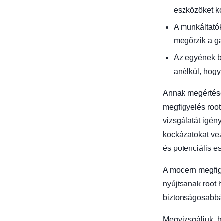
eszközöket k
A munkáltatók
megőrzik a ga
Az egyének bi
anélkül, hogy
Annak megértése,
megfigyelés root
vizsgálatát igény
kockázatokat vez
és potenciális e
A modern megfigy
nyújtsanak root
biztonságosabbá
Megvizsgáljuk, h