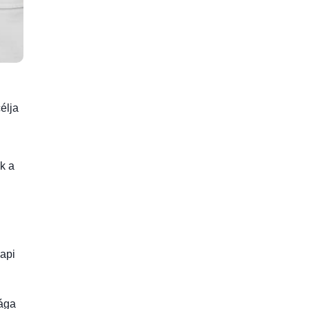
élja
ik a
api
rága