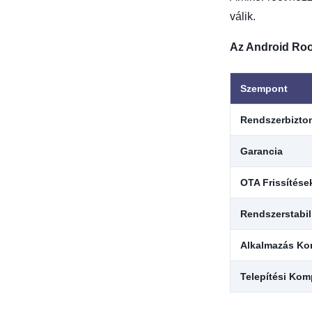
válik.
Az Android Roo
Szempont
Rendszerbizto
Garancia
OTA Frissítése
Rendszerstabil
Alkalmazás Kom
Telepítési Kom