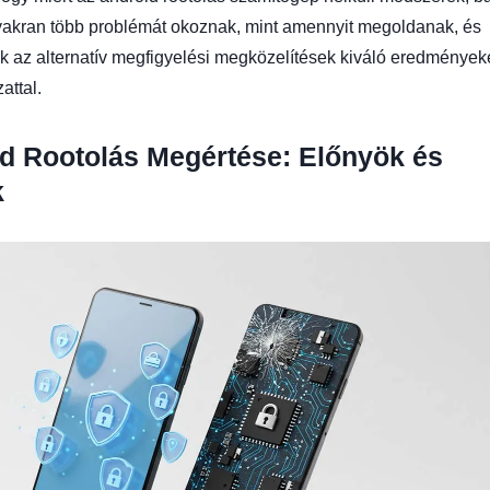
yakran több problémát okoznak, mint amennyit megoldanak, és
k az alternatív megfigyelési megközelítések kiváló eredmények
attal.
d Rootolás Megértése: Előnyök és
k