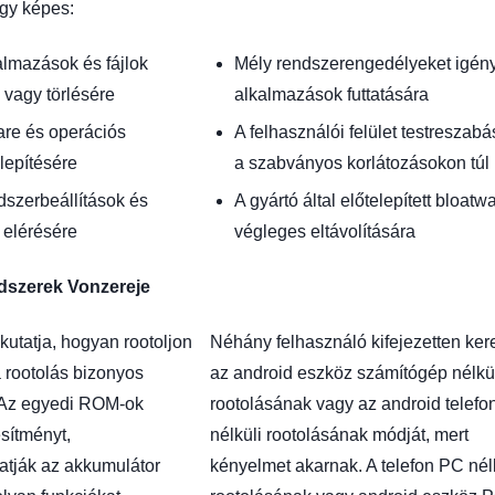
ogy képes:
lmazások és fájlok
Mély rendszerengedélyeket igén
 vagy törlésére
alkalmazások futtatására
are és operációs
A felhasználói felület testreszab
lepítésére
a szabványos korlátozásokon túl
dszerbeállítások és
A gyártó által előtelepített bloatw
 elérésére
végleges eltávolítására
dszerek Vonzereje
kutatja, hogyan rootoljon
Néhány felhasználó kifejezetten ker
a rootolás bizonyos
az android eszköz számítógép nélkü
. Az egyedi ROM-ok
rootolásának vagy az android telef
esítményt,
nélküli rootolásának módját, mert
tják az akkumulátor
kényelmet akarnak. A telefon PC nél