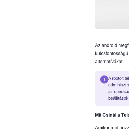
Az android megfi
kulcsfontosságú 
alternatívákat.
i
A rootolt t
adminisztrá
az operáció
beállításo
Mit Csinál a Te
Amikor root hoz