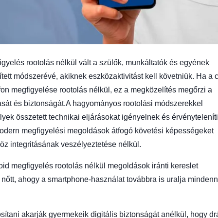
gyelés rootolás nélkül vált a szülők, munkáltatók és egyének
tett módszerévé, akiknek eszközaktivitást kell követniük. Ha a c
fon megfigyelése rootolás nélkül, ez a megközelítés megőrzi a
tását és biztonságát.A hagyományos rootolási módszerekkel
lyek összetett technikai eljárásokat igényelnek és érvénytelenít
modern megfigyelési megoldások átfogó követési képességeket
öz integritásának veszélyeztetése nélkül.
id megfigyelés rootolás nélkül megoldások iránti kereslet
nőtt, ahogy a smartphone-használat továbbra is uralja mindenn
osítani akarják gyermekeik digitális biztonságát anélkül, hogy d