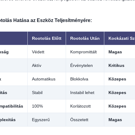
tolás Hatása az Eszköz Teljesítményére:
Rootolás Előtt
Rootolás Után
Kockázati Sz
nság
Védett
Kompromittált
Magas
Aktív
Érvénytelen
Kritikus
k
Automatikus
Blokkolva
Közepes
itás
Stabil
Instabil lehet
Közepes
patibilitás
100%
Korlátozott
Közepes
plexitás
Egyszerű
Összetett
Magas