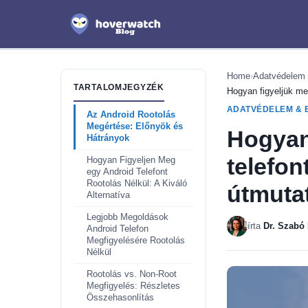
Home
›
Adatvédelem 
TARTALOMJEGYZÉK
Hogyan figyeljük meg
ADATVÉDELEM & 
Az Android Rootolás
Megértése: Előnyök és
Hogyan
Hátrányok
telefon
Hogyan Figyeljen Meg
egy Android Telefont
Rootolás Nélkül: A Kiváló
útmutat
Alternatíva
Legjobb Megoldások
írta
Dr. Szabó 
Android Telefon
Megfigyelésére Rootolás
Nélkül
Rootolás vs. Non-Root
Megfigyelés: Részletes
Összehasonlítás