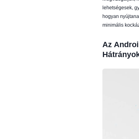
lehetségesek, g
hogyan nyújtana
minimális kockáz
Az Androi
Hátrányo