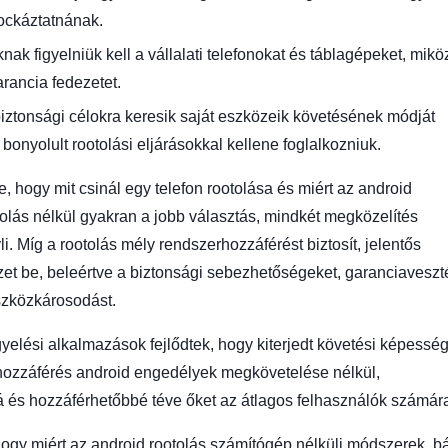
ockáztatnának.
nak figyelniük kell a vállalati telefonokat és táblagépeket, mik
rancia fedezetet.
ztonsági célokra keresik saját eszközeik követésének módját
 bonyolult rootolási eljárásokkal kellene foglalkozniuk.
 hogy mit csinál egy telefon rootolása és miért az android
olás nélkül gyakran a jobb választás, mindkét megközelítés
li. Míg a rootolás mély rendszerhozzáférést biztosít, jelentős
et be, beleértve a biztonsági sebezhetőségeket, garanciaveszt
szközkárosodást.
elési alkalmazások fejlődtek, hogy kiterjedt követési képessé
 hozzáférés android engedélyek megkövetelése nélkül,
 és hozzáférhetőbbé téve őket az átlagos felhasználók számár
ogy miért az android rootolás számítógép nélküli módszerek, b