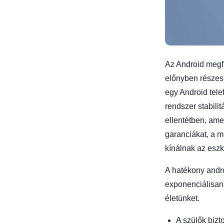
Az Android megfi
előnyben részesí
egy Android tele
rendszer stabili
ellentétben, ame
garanciákat, a 
kínálnak az eszk
A hatékony andro
exponenciálisan 
életünket.
A szülők bizt