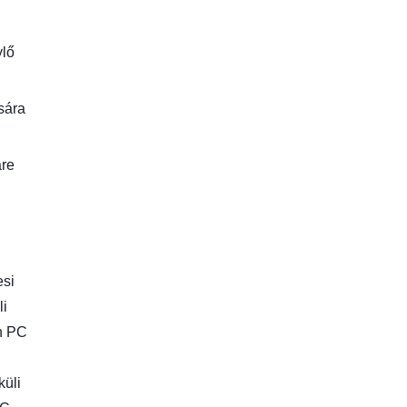
ylő
ására
are
esi
li
on PC
küli