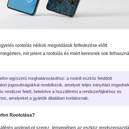
gyelés rootolás nélküli megoldások felfedezése előtt
megérteni, mit jelent a rootolás és miért keresnek sok felhaszná
elefon egyszerű meghatározásához: a rootolt eszköz feloldott
tori jogosultságokkal rendelkezik, amelyek teljes irányítást engedne
s rendszer felett, beleértve a hozzáférést a rendszerfájlokhoz és
khoz, amelyeket a gyártók általában korlátoznak.
lefon Rootolása?
záférés android-ot szerez, lényegében az eszköz rendszergazd