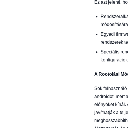
Ez azt jelenti, h
Rendszeralka
módosítására
Egyedi firmw
rendszerek te
Speciális ren
konfigurációk
A Rootolási Mó
Sok felhasználó 
androidot, mert 
előnyöket kínál
javíthatják a telj
meghosszabbítha