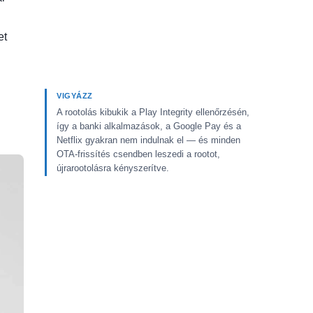
et
VIGYÁZZ
A rootolás kibukik a Play Integrity ellenőrzésén,
így a banki alkalmazások, a Google Pay és a
Netflix gyakran nem indulnak el — és minden
OTA-frissítés csendben leszedi a rootot,
újrarootolásra kényszerítve.