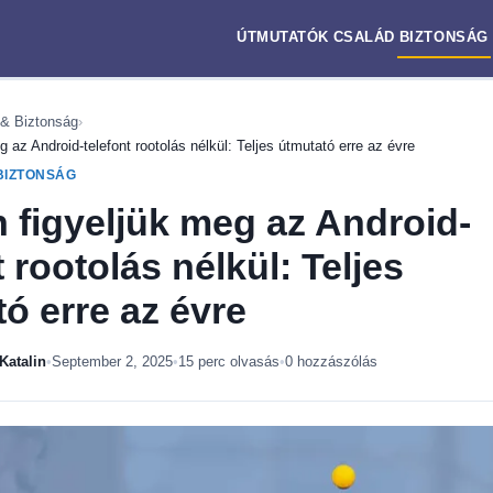
ÚTMUTATÓK
CSALÁD
BIZTONSÁG
& Biztonság
›
 az Android-telefont rootolás nélkül: Teljes útmutató erre az évre
BIZTONSÁG
 figyeljük meg az Android-
t rootolás nélkül: Teljes
ó erre az évre
Katalin
•
September 2, 2025
•
15 perc olvasás
•
0 hozzászólás