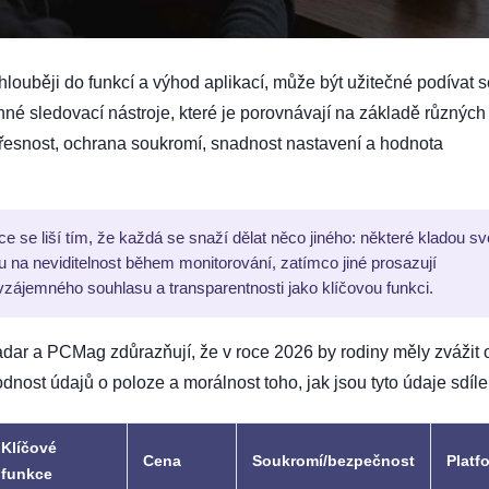
hlouběji do funkcí a výhod aplikací, může být užitečné podívat 
né sledovací nástroje, které je porovnávají na základě různých
 přesnost, ochrana soukromí, snadnost nastavení a hodnota
ce se liší tím, že každá se snaží dělat něco jiného: některé kladou s
lu na neviditelnost během monitorování, zatímco jiné prosazují
zájemného souhlasu a transparentnosti jako klíčovou funkci.
dar a PCMag zdůrazňují, že v roce 2026 by rodiny měly zvážit 
odnost údajů o poloze a morálnost toho, jak jsou tyto údaje sdíle
Klíčové
Cena
Soukromí/bezpečnost
Platf
funkce