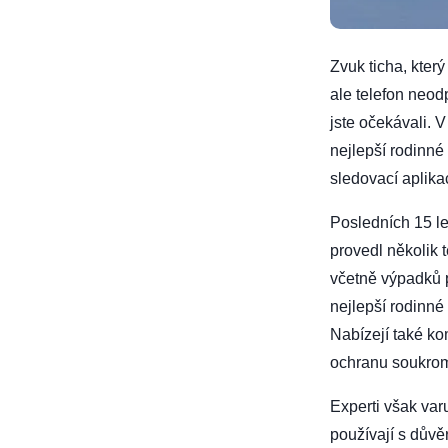
Zvuk ticha, který
ale telefon neod
jste očekávali. V
nejlepší rodinné
sledovací aplika
Posledních 15 le
provedl několik 
včetně výpadků 
nejlepší rodinn
Nabízejí také k
ochranu soukrom
Experti však var
používají s důvě