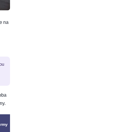
se na
vou
oba
ny.
Snadnost
ormy
použití/test