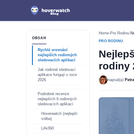
Home
›
Pro Rodinu
›
Ne
OBSAH
PRO RODINU
Rychlé srovnání
Nejlepš
nejlepších rodinných
sledovacích aplikací
rodiny
Jak rodinné sledovací
aplikace fungují v roce
napsal(a)
Petr
2026
Podrobné recenze
nejlepších 6 rodinných
sledovacích aplikací
Hoverwatch (nejlepší
volba)
Life360