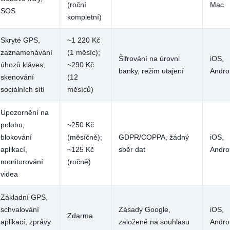
(roční
Mac
SOS
kompletní)
Skryté GPS,
~1 220 Kč
zaznamenávání
(1 měsíc);
Šifrování na úrovni
iOS,
úhozů kláves,
~290 Kč
banky, režim utajení
Andro
skenování
(12
sociálních sítí
měsíců)
Upozornění na
polohu,
~250 Kč
blokování
(měsíčně);
GDPR/COPPA, žádný
iOS,
aplikací,
~125 Kč
sběr dat
Andro
monitorování
(ročně)
videa
Základní GPS,
schvalování
Zásady Google,
iOS,
Zdarma
aplikací, zprávy
založené na souhlasu
Andro