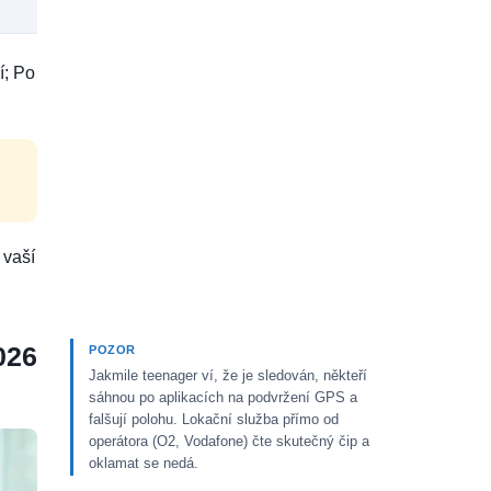
í; Po
 vaší
026
POZOR
Jakmile teenager ví, že je sledován, někteří
sáhnou po aplikacích na podvržení GPS a
falšují polohu. Lokační služba přímo od
operátora (O2, Vodafone) čte skutečný čip a
oklamat se nedá.