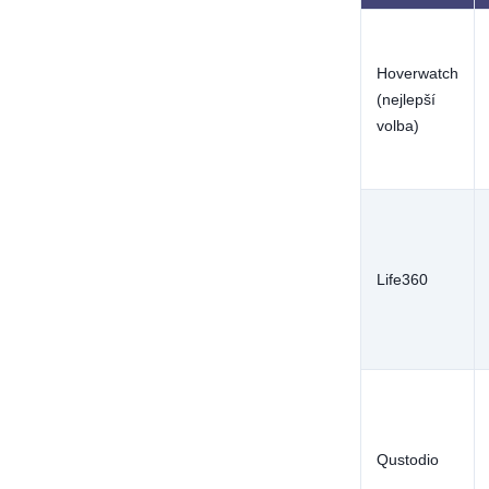
Hoverwatch
(nejlepší
volba)
Life360
Qustodio