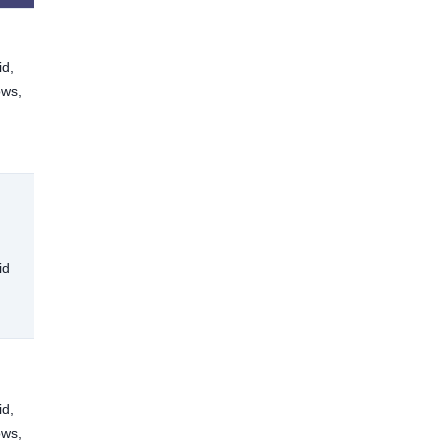
Demo
id,
dashboard na
ws,
hoverwatch.com;
nastavení do 2
min
Stažení z
obchodu s
aplikacemi;
id
rychlé nastavení
kruhu
Průvodce
id,
nastavením,
ws,
včetně bezplatné