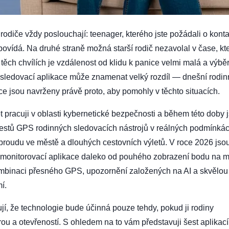
 rodiče vždy poslouchají: teenager, kterého jste požádali o konta
povídá. Na druhé straně možná starší rodič nezavolal v čase, kt
 těch chvílích je vzdálenost od klidu k panice velmi malá a výbě
 sledovací aplikace může znamenat velký rozdíl — dnešní rodi
ce jsou navrženy právě proto, aby pomohly v těchto situacích.
t pracuji v oblasti kybernetické bezpečnosti a během této doby
testů GPS rodinných sledovacích nástrojů v reálných podmínkác
proudu ve městě a dlouhých cestovních výletů. V roce 2026 jso
é monitorovací aplikace daleko od pouhého zobrazení bodu na 
ombinaci přesného GPS, upozornění založených na AI a skvělou
í.
ují, že technologie bude účinná pouze tehdy, pokud ji rodiny
rou a otevřeností. S ohledem na to vám představuji šest aplikací