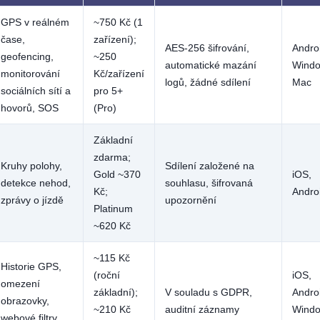
GPS v reálném
~750 Kč (1
čase,
zařízení);
AES-256 šifrování,
Andro
geofencing,
~250
automatické mazání
Windo
monitorování
Kč/zařízení
logů, žádné sdílení
Mac
sociálních sítí a
pro 5+
hovorů, SOS
(Pro)
Základní
zdarma;
Kruhy polohy,
Sdílení založené na
Gold ~370
iOS,
detekce nehod,
souhlasu, šifrovaná
Kč;
Andro
zprávy o jízdě
upozornění
Platinum
~620 Kč
~115 Kč
Historie GPS,
(roční
iOS,
omezení
základní);
V souladu s GDPR,
Andro
obrazovky,
~210 Kč
auditní záznamy
Windo
webové filtry,