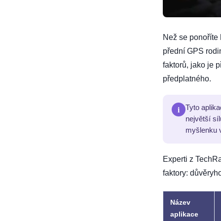
Než se ponoříte 
přední GPS rodin
faktorů, jako je
předplatného.
i
Tyto aplika
největší sí
myšlenku v
Experti z TechRa
faktory: důvěryh
Název
aplikace