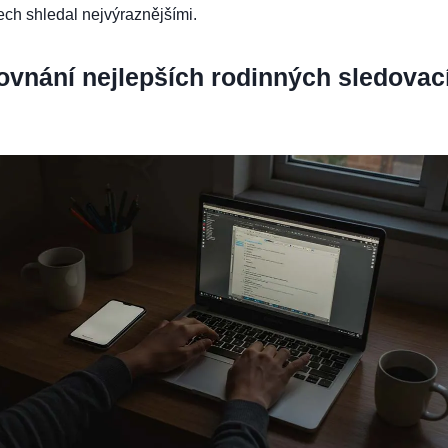
tech shledal nejvýraznějšími.
ovnání nejlepších rodinných sledovac