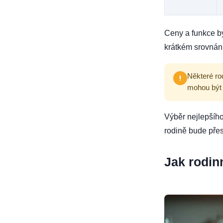
Ceny a funkce by
krátkém srovnání
Některé rod
mohou být 
Výběr nejlepšího
rodině bude pře
Jak
rodin