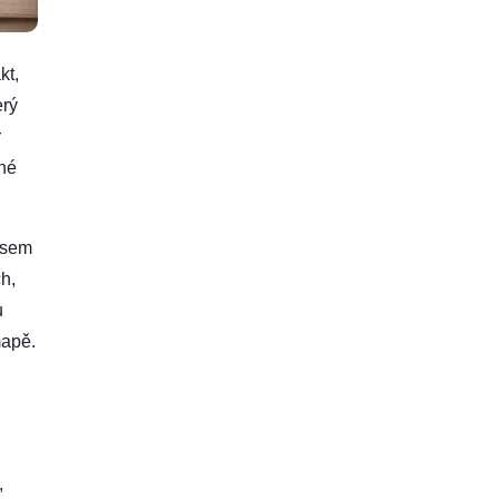
kt,
erý
r
nné
 jsem
h,
u
mapě.
,