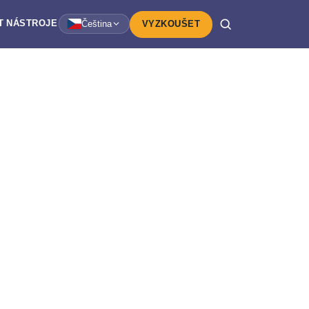
T
NÁSTROJE
Čeština
VYZKOUŠET