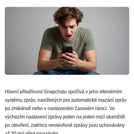
Hlavní přitažlivost Snapchatu spočívá v jeho efemérním
systému zpráv, navržených pro automatické mazání zpráv
po zhlédnutí nebo v nastaveném časovém rámci. Ve
výchozím nastavení zprávy jeden na jeden mizí okamžitě
po otevření, zatímco neotevřené zprávy jsou uchovávány
až 30 dní před smazáním.