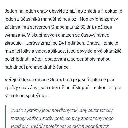
Jeden na jeden chaty obvykle zmizí po zhlédnutí, pokud je
jeden z účastníků manuálně neuloží. Neotevřené zprávy
zůstávají na serverech Snapchatu až 30 dní, než jsou
vymazány. V skupinových chatech se časový rámec
zkracuje—zprávy zmizí po 24 hodinách. Snapy, ikonické
mizející fotky a videa aplikace, jsou obvykle pryč okamžitě
po zhlédnutí, ačkoli opakování a screenshoty mohou
nabídnout prchavé druhé šance.
Veřejná dokumentace Snapchatu je jasná: jakmile jsou
zprávy smazány, jsou obecně nepřístupné—dokonce i pro
samotnou společnost.
„Naše systémy jsou navrženy tak, aby automaticky
mazaly většinu zpráv poté, co byly zobrazeny nebo
vypršely,” uvádí společnost ve svých podpůrných