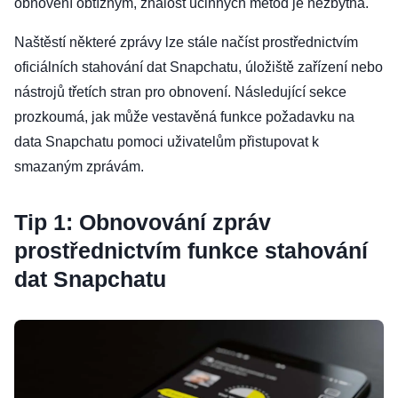
obnovení obtížným, znalost účinných metod je nezbytná.
Naštěstí některé zprávy lze stále načíst prostřednictvím
oficiálních stahování dat Snapchatu, úložiště zařízení nebo
nástrojů třetích stran pro obnovení. Následující sekce
prozkoumá, jak může vestavěná funkce požadavku na
data Snapchatu pomoci uživatelům přistupovat k
smazaným zprávám.
Tip 1: Obnovování zpráv
prostřednictvím funkce stahování
dat Snapchatu