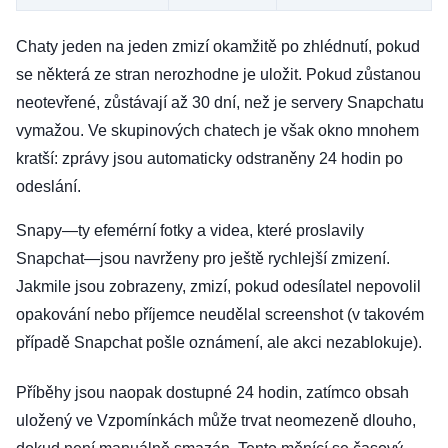
Chaty jeden na jeden zmizí okamžitě po zhlédnutí, pokud
se některá ze stran nerozhodne je uložit. Pokud zůstanou
neotevřené, zůstávají až 30 dní, než je servery Snapchatu
vymažou. Ve skupinových chatech je však okno mnohem
kratší: zprávy jsou automaticky odstraněny 24 hodin po
odeslání.
Snapy—ty efemérní fotky a videa, které proslavily
Snapchat—jsou navrženy pro ještě rychlejší zmizení.
Jakmile jsou zobrazeny, zmizí, pokud odesílatel nepovolil
opakování nebo příjemce neudělal screenshot (v takovém
případě Snapchat pošle oznámení, ale akci nezablokuje).
Příběhy jsou naopak dostupné 24 hodin, zatímco obsah
uložený ve Vzpomínkách může trvat neomezeně dlouho,