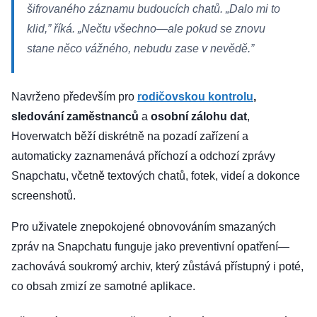
šifrovaného záznamu budoucích chatů. „Dalo mi to
klid,” říká. „Nečtu všechno—ale pokud se znovu
stane něco vážného, nebudu zase v nevědě.”
Navrženo především pro
rodičovskou kontrolu
,
sledování zaměstnanců
a
osobní zálohu dat
,
Hoverwatch běží diskrétně na pozadí zařízení a
automaticky zaznamenává příchozí a odchozí zprávy
Snapchatu, včetně textových chatů, fotek, videí a dokonce
screenshotů.
Pro uživatele znepokojené obnovováním smazaných
zpráv na Snapchatu funguje jako preventivní opatření—
zachovává soukromý archiv, který zůstává přístupný i poté,
co obsah zmizí ze samotné aplikace.