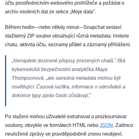
účtu prostřednictvím webového prohlížeče a požádat o
archiv osobních dat ze sekce „Moje data".
Během hodin—nebo někdy minut—Snapchat sestaví
stažitelný ZIP soubor obsahující různá metadata: historie
chatu, aktivita účtu, seznamy přátel a záznamy přihlášení.
„Nenajdete doslovné přepisy zmizených chatů,” říká
kybernetická bezpečnostní analytička Maya
Thompsonová, „ale samotná metadata mohou být
osvětlující. Časová razítka, informace o odesílateli a
dokonce typy zpráv často zůstávají.”
Po stažení mohou uživatelé extrahovat a prozkoumávat
soubory, obvykle ve formátech HTML nebo
JSON
. Zatímco
neuložené zprávy se pravděpodobně znovu neobjeví,