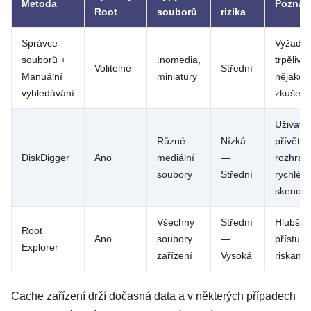
Metoda
Pozná
Root
souborů
rizika
Správce
Vyžaduj
souborů +
.nomedia,
trpělivos
Volitelné
Střední
Manuální
miniatury
nějaké
vyhledávání
zkušeno
Uživatel
Různé
Nízká
přívětiv
DiskDigger
Ano
mediální
—
rozhraní
soubory
Střední
rychlé
skenová
Všechny
Střední
Hlubší
Root
Ano
soubory
—
přístup,
Explorer
zařízení
Vysoká
riskantn
Cache zařízení drží dočasná data a v některých případech