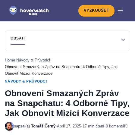
VYZKOUŠET
OBSAH
Home
›
Návody & Průvodci
›
Obnovení Smazaných Zpráv na Snapchatu: 4 Odborné Tipy, Jak
Obnovit Mizící Konverzace
NÁVODY & PRŮVODCI
Obnovení Smazaných Zpráv
na Snapchatu: 4 Odborné Tipy,
Jak Obnovit Mizící Konverzace
napsal(a)
Tomáš Černý
•
April 17, 2025
•
17 min čtení
•
0 komentářů