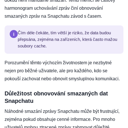
dokud není manuálně smazán. Tento měnící se časový
harmonogram uchovávání zpráv činí obnovování
smazaných zpráv na Snapchatu závod s časem.
i
Čím déle čekáte, tím větší je riziko, že data budou
přepsána, zejména na zařízeních, která často mažou
soubory cache.
Porozumění těmto výchozím životnostem je nezbytné
nejen pro běžné uživatele, ale pro každého, kdo se
pokouší zachovat nebo obnovit smysluplnou komunikaci.
Důležitost obnovování smazaných dat
Snapchatu
Náhodné smazání zprávy Snapchatu může být frustrující,
zejména pokud obsahuje cenné informace. Pro mnoho
uživatelů mohou ztracené zprávy zahrnovat důležité