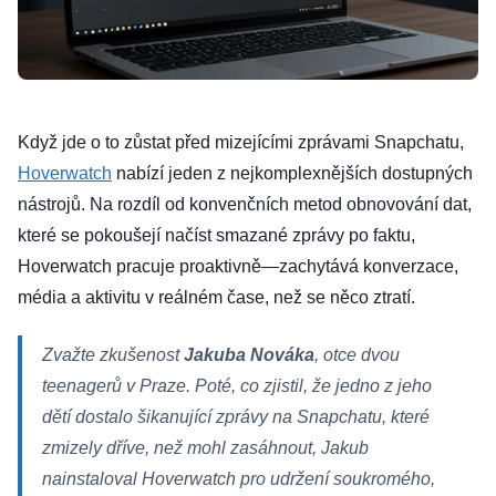
Když jde o to zůstat před mizejícími zprávami Snapchatu,
Hoverwatch
nabízí jeden z nejkomplexnějších dostupných
nástrojů. Na rozdíl od konvenčních metod obnovování dat,
které se pokoušejí načíst smazané zprávy po faktu,
Hoverwatch pracuje proaktivně—zachytává konverzace,
média a aktivitu v reálném čase, než se něco ztratí.
Zvažte zkušenost
Jakuba Nováka
, otce dvou
teenagerů v Praze. Poté, co zjistil, že jedno z jeho
dětí dostalo šikanující zprávy na Snapchatu, které
zmizely dříve, než mohl zasáhnout, Jakub
nainstaloval Hoverwatch pro udržení soukromého,