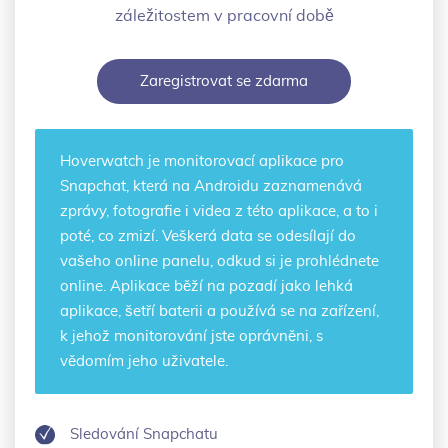
záležitostem v pracovní době
Zaregistrovat se zdarma
Hoverwatch je
monitorovací aplikace pro
Snapchat
, která na Androidu zaznamenává
zprávy, fotografie i videa z této aplikace, a to i
poté, co zmizí. Veškerá data se odesílají do
vašeho online panelu, odkud si je prohlédnete
online. Aplikace běží na pozadí jako lehká
aplikace, šetří baterii a používá se na zařízení,
k jehož monitorování jste oprávněni, s
vědomím jeho uživatele.
Sledování Snapchatu