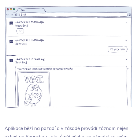
Aplikace běží na pozadí a v zásadě provádí záznam nejen
aktivit na Snapchatu, ale téměř všeho, co uživatel se svým