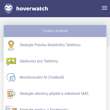
Pr
na
Funkce
Funkce Android
Řešení
Prihlasit se
Sledujte Polohu Mobilního Telefonu
Zaregistrovat se zdarma
Sledovací pro Telefony
Monitorování AI Chatbotů
Sledujte všechny přijaté a odeslané SMS
Sledujte zprávy z Facebooku