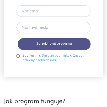
Vas
email
Nastavit
heslo
Souhlasím s
Smluvni podminky
a
Zasady
ochrany osobnich udaju
.
Jak program funguje?