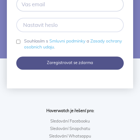
Vas
email
Nastavit
heslo
Souhlasím s
Smluvni podminky
a
Zasady ochrany
osobnich udaju
.
Zaregistrovat se zdarma
Hoverwatch je řešení pro:
Sledování Facebooku
Sledování Snapchatu
Sledování Whatsappu