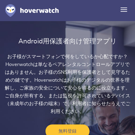
ナ
ビ
ゲ
ー
機能
シ
Android用保護者向け管理アプリ
ソリューション
ョ
ン
ログイン
お子様がスマートフォンで何をしているか心配ですか？
切
り
Hoverwatchは単なる
ペアレンタルコントロールアプリ
で
替
無料登録
はありません。お子様のSNS利用を保護者として見守るた
え
めの鍵です。Hoverwatchはお子様のデジタルの世界を理
解し、ご家族の安全について安心を得るのに役立ちます。
ご自身が所有する、または監視を許可されているデバイス
（未成年のお子様の端末）で、利用者に知らせたうえでご
利用ください。
無料登録