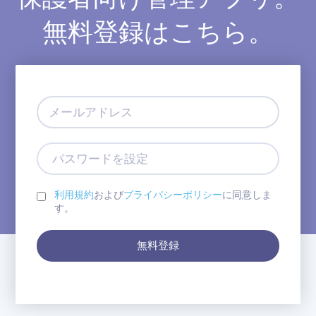
無料登録はこちら。
メ
ー
ル
ア
パ
ド
ス
レ
ワ
ス
ー
利用規約
および
プライバシーポリシー
に同意しま
ド
す。
を
設
無料登録
定