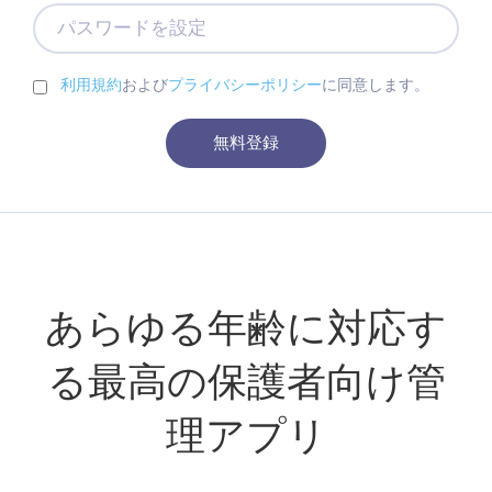
ア
パ
ド
ス
レ
ワ
ス
ー
利用規約
および
プライバシーポリシー
に同意します。
ド
を
無料登録
設
定
あらゆる年齢に対応す
る最高の保護者向け管
理アプリ