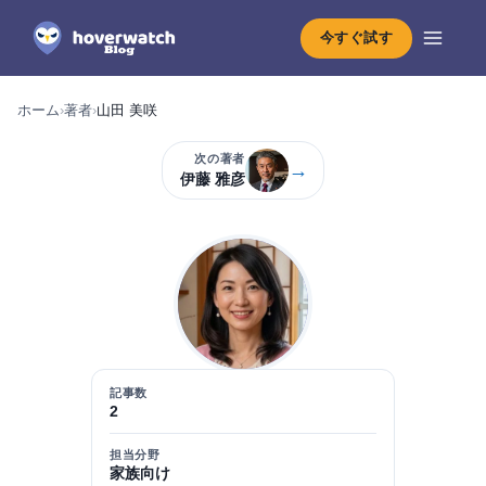
今すぐ試す
ホーム
›
著者
›
山田 美咲
次の著者
→
伊藤 雅彦
記事数
2
担当分野
家族向け