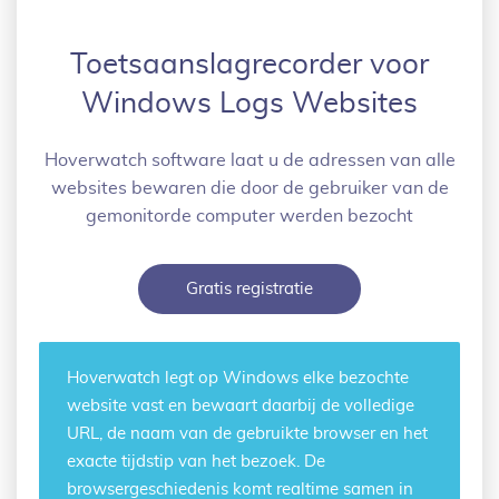
Toetsaanslagrecorder voor
Windows Logs Websites
Hoverwatch software laat u de adressen van alle
websites bewaren die door de gebruiker van de
gemonitorde computer werden bezocht
Gratis registratie
Hoverwatch legt op Windows
elke bezochte
website
vast en bewaart daarbij de volledige
URL, de naam van de gebruikte browser en het
exacte tijdstip van het bezoek. De
browsergeschiedenis komt realtime samen in