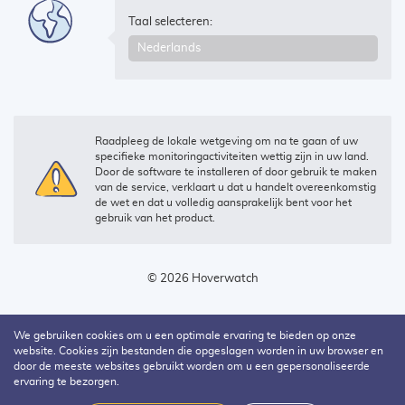
Taal selecteren:
Raadpleeg de lokale wetgeving om na te gaan of uw
specifieke monitoringactiviteiten wettig zijn in uw land.
Door de software te installeren of door gebruik te maken
van de service, verklaart u dat u handelt overeenkomstig
de wet en dat u volledig aansprakelijk bent voor het
gebruik van het product.
© 2026 Hoverwatch
We gebruiken cookies om u een optimale ervaring te bieden op onze
website. Cookies zijn bestanden die opgeslagen worden in uw browser en
door de meeste websites gebruikt worden om u een gepersonaliseerde
ervaring te bezorgen.