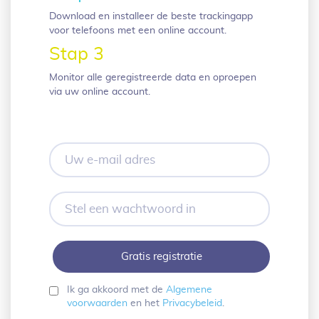
Download en installeer de beste trackingapp
voor telefoons met een online account.
Stap 3
Monitor alle geregistreerde data en oproepen
via uw online account.
Uw
e-
mail
adres
Stel
een
wachtwoord
in
Ik ga akkoord met de
Algemene
voorwaarden
en het
Privacybeleid
.