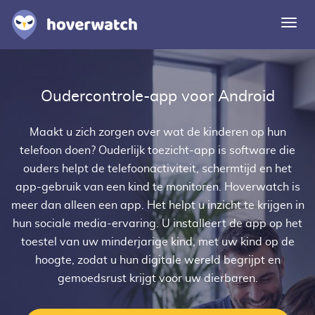
Navi
omsc
Functies
Oudercontrole-app voor Android
Oplossingen
Inloggen
Maakt u zich zorgen over wat de kinderen op hun
telefoon doen?
Ouderlijk toezicht-app
is software die
Gratis registratie
ouders helpt de telefoonactiviteit, schermtijd en het
app-gebruik van een kind te monitoren. Hoverwatch is
meer dan alleen een app. Het helpt u inzicht te krijgen in
hun sociale media-ervaring. U installeert de app op het
toestel van uw minderjarige kind, met uw kind op de
hoogte, zodat u hun digitale wereld begrijpt en
gemoedsrust krijgt voor uw dierbaren.