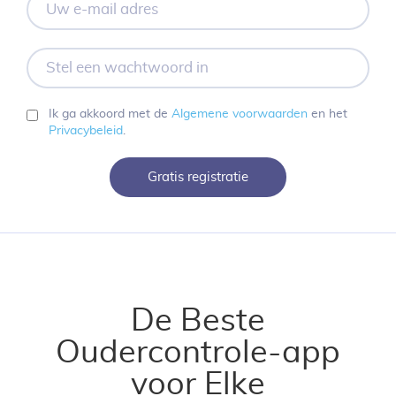
e-
mail
adres
Stel
een
wachtwoord
in
Ik ga akkoord met de
Algemene voorwaarden
en het
Privacybeleid
.
Gratis registratie
De Beste
Oudercontrole-app
voor Elke