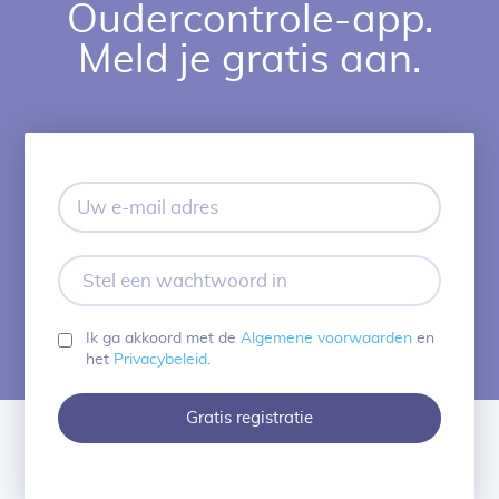
Oudercontrole-app.
Meld je gratis aan.
Uw
e-
mail
adres
Stel
een
wachtwoord
in
Ik ga akkoord met de
Algemene voorwaarden
en
het
Privacybeleid
.
Gratis registratie