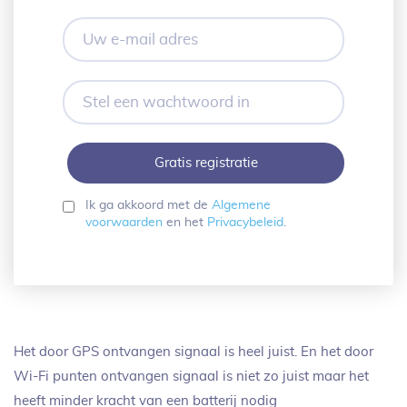
Uw
e-
mail
adres
Stel
een
wachtwoord
in
Ik ga akkoord met de
Algemene
voorwaarden
en het
Privacybeleid
.
Het door GPS ontvangen signaal is heel juist. En het door
Wi-Fi punten ontvangen signaal is niet zo juist maar het
heeft minder kracht van een batterij nodig