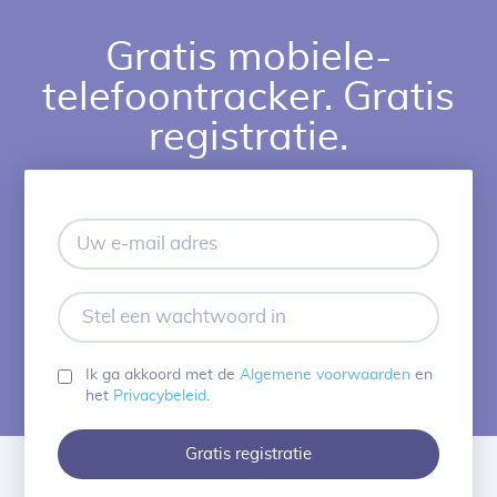
Gratis mobiele-
telefoontracker. Gratis
registratie.
Uw
e-
mail
adres
Stel
een
wachtwoord
in
Ik ga akkoord met de
Algemene voorwaarden
en
het
Privacybeleid
.
Gratis registratie