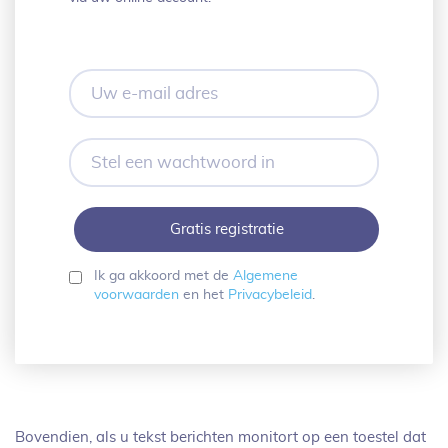
Uw
e-
mail
adres
Stel
een
wachtwoord
in
Ik ga akkoord met de
Algemene
voorwaarden
en het
Privacybeleid
.
Bovendien, als u tekst berichten monitort op een toestel dat