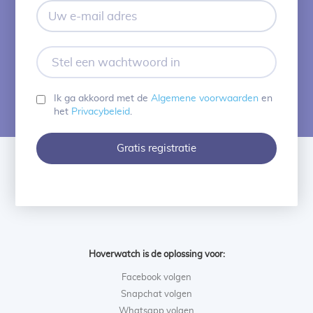
Uw
e-
mail
adres
Stel
een
wachtwoord
in
Ik ga akkoord met de
Algemene voorwaarden
en
het
Privacybeleid
.
Gratis registratie
Hoverwatch is de oplossing voor:
Facebook volgen
Snapchat volgen
Whatsapp volgen