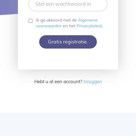
een
wachtwoord
in
Ik ga akkoord met de
Algemene
voorwaarden
en het
Privacybeleid
.
Gratis registratie.
Hebt u al een account?
Inloggen