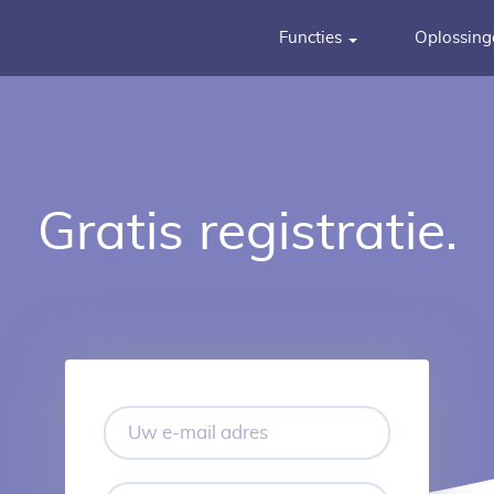
Functies
Oplossin
Gratis registratie.
Uw
e-
mail
adres
Stel