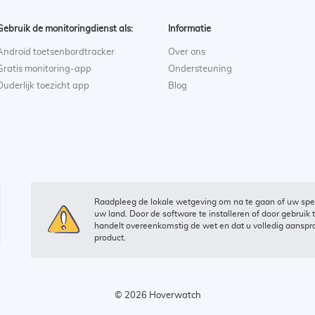
Gebruik de monitoringdienst als:
Informatie
Android toetsenbordtracker
Over ons
Gratis monitoring-app
Ondersteuning
Ouderlijk toezicht app
Blog
Raadpleeg de lokale wetgeving om na te gaan of uw specif
uw land. Door de software te installeren of door gebruik 
handelt overeenkomstig de wet en dat u volledig aansprak
product.
© 2026 Hoverwatch