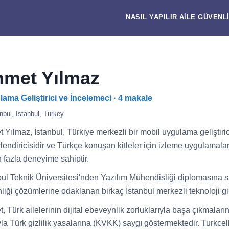
NASIL YAPILIR
AILE
GÜVENL
met Yılmaz
ama Geliştirici ve İncelemeci · 4 makale
nbul, Istanbul, Turkey
 Yılmaz, İstanbul, Türkiye merkezli bir mobil uygulama geliştiric
lendiricisidir ve Türkçe konuşan kitleler için izleme uygulamalar
n fazla deneyime sahiptir.
bul Teknik Üniversitesi'nden Yazılım Mühendisliği diplomasına sa
liği çözümlerine odaklanan birkaç İstanbul merkezli teknoloji giri
, Türk ailelerinin dijital ebeveynlik zorluklarıyla başa çıkmalar
yla Türk gizlilik yasalarına (KVKK) saygı göstermektedir. Turkce