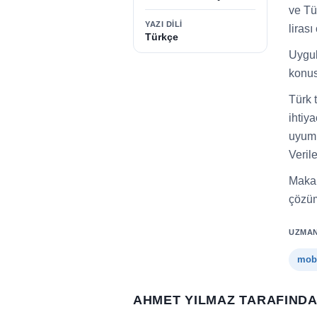
ve Tü
YAZI DILI
lirası
Türkçe
Uygul
konus
Türk 
ihtiy
uyuml
Veril
Makal
çözüml
UZMAN
mobi
AHMET YILMAZ TARAFIND