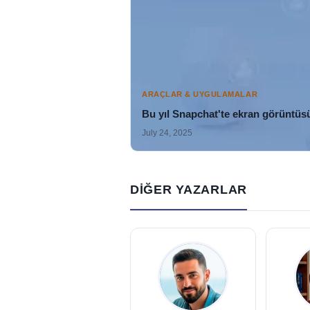
ARAÇLAR & UYGULAMALAR
Bu yıl Snapchat'te ekran görüntüsü
July 24, 2025
DIĞER YAZARLAR