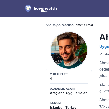
Ana sayfa
›
Yazarlar
›
Ahmet Yılmaz
Ah
Uygul
📍 Ista
Ahmet
değer
MAKALELER
yılda
4
İstan
UZMANLIK ALANI
güven
Araçlar & Uygulamalar
Ahmet
KONUM
tutku
Istanbul, Turkey