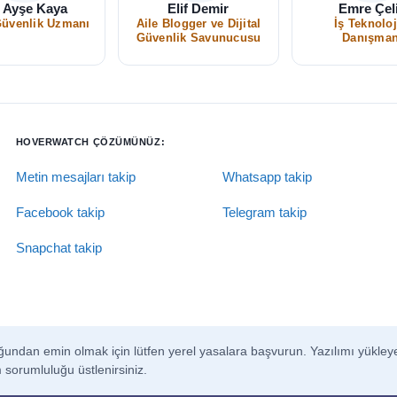
. Ayşe Kaya
Elif Demir
Emre Çel
Güvenlik Uzmanı
Aile Blogger ve Dijital
İş Teknoloj
Güvenlik Savunucusu
Danışman
HOVERWATCH ÇÖZÜMÜNÜZ:
Metin mesajları takip
Whatsapp takip
Facebook takip
Telegram takip
Snapchat takip
olduğundan emin olmak için lütfen yerel yasalara başvurun. Yazılımı yükl
m sorumluluğu üstlenirsiniz.