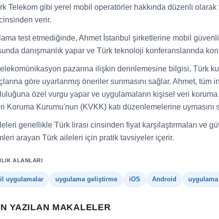
rk Telekom gibi yerel mobil operatörler hakkında düzenli olarak y
 cinsinden verir.
ama test etmediğinde, Ahmet İstanbul şirketlerine mobil güvenli
unda danışmanlık yapar ve Türk teknoloji konferanslarında kon
telekomünikasyon pazarına ilişkin derinlemesine bilgisi, Türk kul
açlarına göre uyarlanmış öneriler sunmasını sağlar. Ahmet, tüm
uluğuna özel vurgu yapar ve uygulamaların kişisel veri koruma ile
eri Koruma Kurumu'nun (KVKK) katı düzenlemelerine uymasını s
eleri genellikle Türk lirası cinsinden fiyat karşılaştırmaları ve g
eri arayan Türk aileleri için pratik tavsiyeler içerir.
LIK ALANLARI
l uygulamalar
uygulama geliştirme
iOS
Android
uygulama 
AN YAZILAN MAKALELER