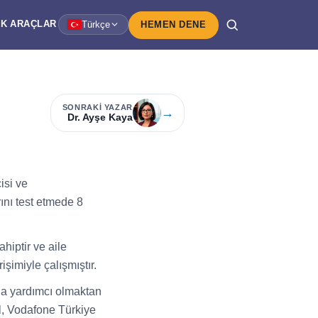
IK
ARAÇLAR
Türkçe
HEMEN DENE
SONRAKI YAZAR
→
Dr. Ayşe Kaya
isi ve
ını test etmede 8
hiptir ve aile
şimiyle çalışmıştır.
ına yardımcı olmaktan
ll, Vodafone Türkiye