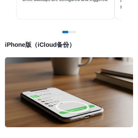
phone re
iPhone版（iCloud备份）