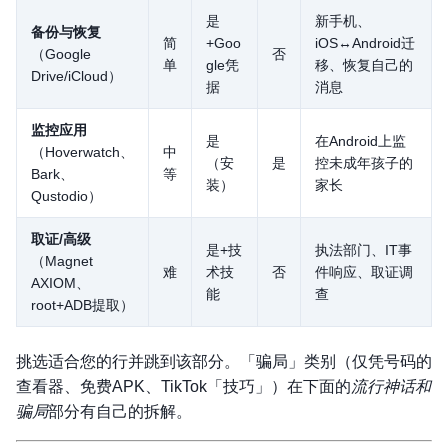
是
新手机、
备份与恢复
简
+Goo
iOS↔Android迁
（Google
否
单
gle凭
移、恢复自己的
Drive/iCloud）
据
消息
监控应用
是
在Android上监
（Hoverwatch、
中
（安
是
控未成年孩子的
Bark、
等
装）
家长
Qustodio）
取证/高级
是+技
执法部门、IT事
（Magnet
难
术技
否
件响应、取证调
AXIOM、
能
查
root+ADB提取）
挑选适合您的行并跳到该部分。「骗局」类别（仅凭号码的
查看器、免费APK、TikTok「技巧」）在下面的
流行神话和
骗局
部分有自己的拆解。