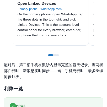
Open Linked Devices
Tap Lin
Primary phone · WhatsApp menu
Primary p
On the primary phone, open WhatsApp, tap
On the L
the three dots in the top right, and pick
Device. 
Linked Devices. This is the account-level
viewfind
control panel for every browser, computer,
pairing 
or phone that mirrors your chats.
compani
配对后，第二部手机在数秒内显示完整的聊天记录。当两者
都在线时，新消息实时同步——当主手机离线时，最多继续
同步14天。
利弊一览
PROS