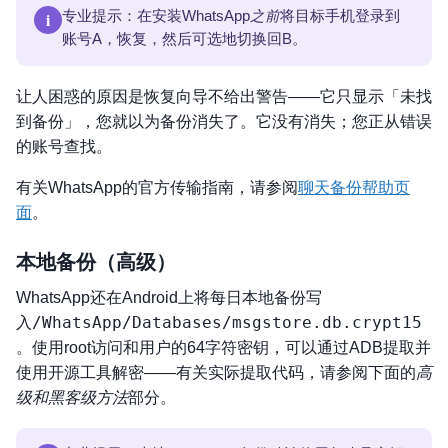
i
专业提示：在安装WhatsApp
之前
将目标手机登录到
账号A，恢复，然后可选地切换回B。
让人困惑的原因是恢复向导不给出警告——它只显示「未找
到备份」，您就以为备份消失了。它没有消失；您正从错误
的账号查找。
有关WhatsApp的官方传输指南，请参阅
聊天备份帮助页
面
。
本地备份（高级）
WhatsApp还在Android上将每日本地备份写
/WhatsApp/Databases/msgstore.db.crypt15
入
。使用root访问和用户的64字符密钥，可以通过ADB提取并
使用开源工具解密——有关实际提取代码，请参阅下面的
高
级和黑客级方法
部分。