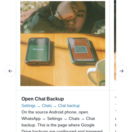
Open Chat Backup
Tap Bac
Settings → Chats → Chat backup
Trigger a
On the source Android phone, open
Tap Back
WhatsApp → Settings → Chats → Chat
uploads 
backup. This is the page where Google
to the l
Drive backups are configured and triggered.
just befo