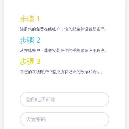
步骤 1
注册您的免费在线账户：输入邮箱并设置新密码。
步骤 2
从在线账户下载并安装最佳的手机跟踪应用程序。
步骤 3
在您的在线账户中监控所有记录的数据和通话。
您
的
电
子
设
邮
置
箱
密