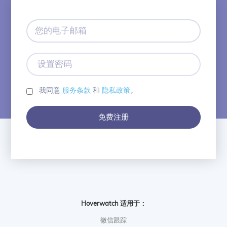
您
的
电
子
设
邮
置
箱
密
码
我同意
服务条款
和
隐私政策
。
免费注册
Hoverwatch 适用于：
微信跟踪