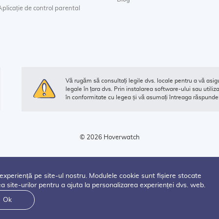
Aplicație de control parental
Vă rugăm să consultați legile dvs. locale pentru a vă asigu
legale în țara dvs. Prin instalarea software-ului sau utilizar
în conformitate cu legea și vă asumați întreaga răspunder
© 2026 Hoverwatch
experiență pe site-ul nostru. Modulele cookie sunt fișiere stocate
ea site-urilor pentru a ajuta la personalizarea experienței dvs. web.
Ok