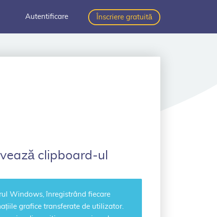
Autentificare
Înscriere gratuită
alvează clipboard-ul
ul Windows, înregistrând fiecare
iile grafice transferate de utilizator.