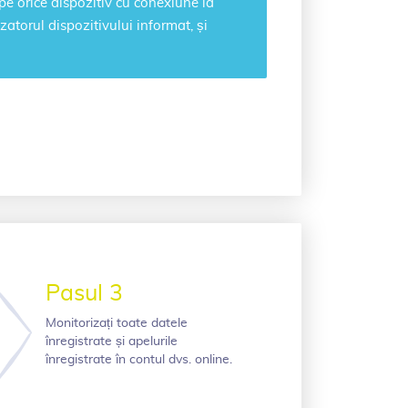
pe orice dispozitiv cu conexiune la
izatorul dispozitivului informat, și
Pasul 3
Monitorizați toate datele
înregistrate și apelurile
înregistrate în contul dvs. online.