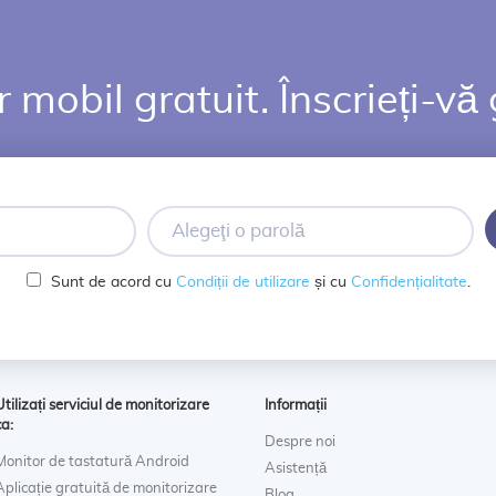
 mobil gratuit. Înscrieți-vă 
Alegeţi
o
parolă
Sunt de acord cu
Condiții de utilizare
și cu
Confidențialitate
.
Utilizați serviciul de monitorizare
Informații
ca:
Despre noi
Monitor de tastatură Android
Asistență
Aplicație gratuită de monitorizare
Blog