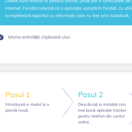
Datele sunt trimise în panoul online, unde pot fi consultate de 
internet. Funcția rulează ca o aplicație ușoară în fundal, cu util
completează raportul cu informații care nu trec prin tastatură.
Istoria activității clipboard-ului
Pasul 1
Pasul 2
Introduceți e-mailul și o
Descărcați și instalați cea
parolă nouă.
mai bună aplicație tracker
pentru telefon din contul
online.