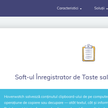
Caracteristici
Soluții
Soft-ul Înregistrator de Taste s
Hoverwatch
salvează conținutul clipboard-ului
de pe computer
operațiune de copiere sau decupare — atât textul, cât și informaț