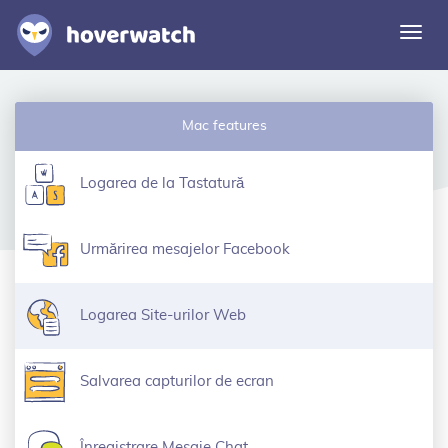
Comu
navi
Caracteristici
Mac features
Soluții
Autentificare
Logarea de la Tastatură
Înscriere gratuită
Urmărirea mesajelor Facebook
Logarea Site-urilor Web
Salvarea capturilor de ecran
Înregistrare Mesaje Chat