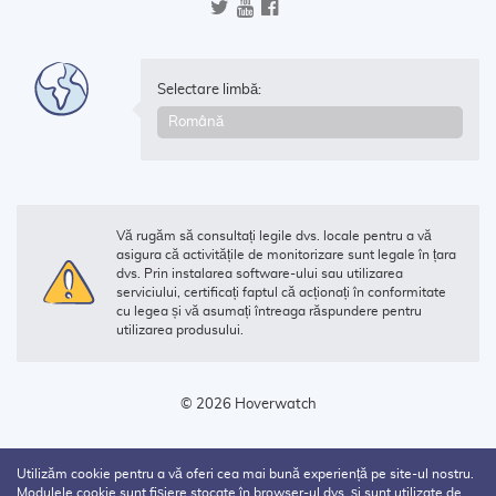
Selectare limbă:
Vă rugăm să consultați legile dvs. locale pentru a vă
asigura că activitățile de monitorizare sunt legale în țara
dvs. Prin instalarea software-ului sau utilizarea
serviciului, certificați faptul că acționați în conformitate
cu legea și vă asumați întreaga răspundere pentru
utilizarea produsului.
© 2026 Hoverwatch
Utilizăm cookie pentru a vă oferi cea mai bună experiență pe site-ul nostru.
Modulele cookie sunt fișiere stocate în browser-ul dvs. și sunt utilizate de