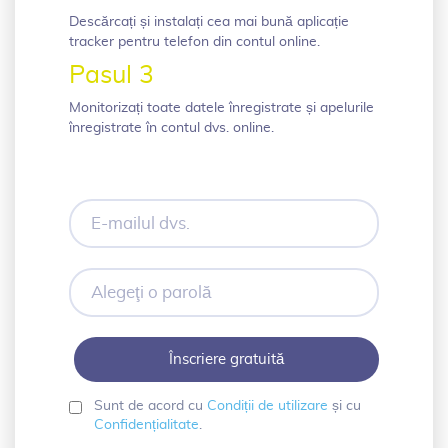
Descărcați și instalați cea mai bună aplicație
tracker pentru telefon din contul online.
Pasul 3
Monitorizați toate datele înregistrate și apelurile
înregistrate în contul dvs. online.
E-
mailul
dvs.
Alegeţi
o
parolă
Sunt de acord cu
Condiții de utilizare
și cu
Confidențialitate
.