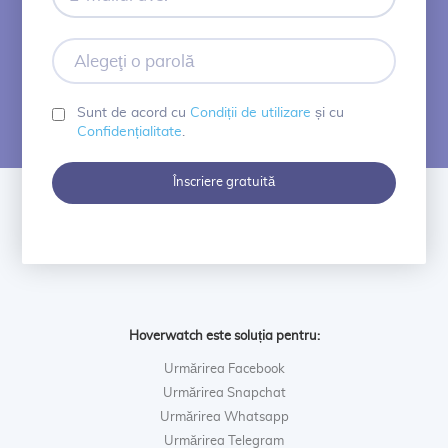
mailul
dvs.
Alegeţi
o
parolă
Sunt de acord cu
Condiții de utilizare
și cu
Confidențialitate
.
Înscriere gratuită
Hoverwatch este soluția pentru:
Urmărirea Facebook
Urmărirea Snapchat
Urmărirea Whatsapp
Urmărirea Telegram