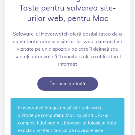
Taste pentru salvarea site-
urilor web, pentru Mac
Software-ul Hoverwatch oferă posibilitatea de a
salva toate adresele site-urilor web, care au fost
vizitate pe un dispozitiv pe care îl dețineți sau
sunteți autorizat să îl monitorizați, cu utilizatorul
informat
Înscriere gratuită
Hoverwatch
înregistrează site-urile web
vizitate
pe computerul Mac, salvând URL-ul
complet, titlul paginii, browser-ul folosit și data
exactă a vizitei. Istoricul de navigare este