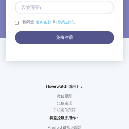
子
设
邮
置
箱
密
码
我同意
服务条款
和
隐私政策
。
免费注册
Hoverwatch 适用于：
微信跟踪
短信监控
手机定位跟踪
将监控服务用作：
Android 键盘追踪器