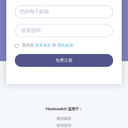
您
的
电
子
设
邮
置
箱
密
码
我同意
服务条款
和
隐私政策
。
免费注册
Hoverwatch 适用于：
微信跟踪
短信监控