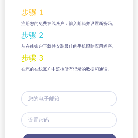
步骤 1
注册您的免费在线账户：输入邮箱并设置新密码。
步骤 2
从在线账户下载并安装最佳的手机跟踪应用程序。
步骤 3
在您的在线账户中监控所有记录的数据和通话。
您
的
电
子
设
邮
置
箱
密
码