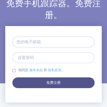
免费手机跟踪器。免费注
册。
您
的
电
子
设
邮
置
箱
密
码
我同意
服务条款
和
隐私政策
。
免费注册