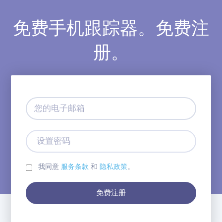
免费手机跟踪器。免费注
册。
您
的
电
子
设
邮
置
箱
密
码
我同意
服务条款
和
隐私政策
。
免费注册