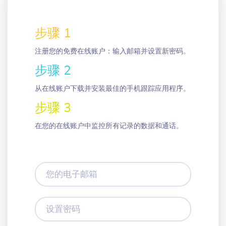
步骤 1
注册您的免费在线账户：输入邮箱并设置新密码。
步骤 2
从在线账户下载并安装最佳的手机跟踪应用程序。
步骤 3
在您的在线账户中监控所有记录的数据和通话。
您
的
电
子
设
邮
置
箱
密