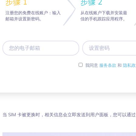
步骤 1
步骤 2
注册您的免费在线账户：输入
从在线账户下载并安装最
邮箱并设置新密码。
佳的手机跟踪应用程序。
您
设
的
置
电
密
子
码
我同意
服务条款
和
隐私政
邮
箱
当 SIM 卡被更换时，相关信息会立即发送到用户面板，您可以通