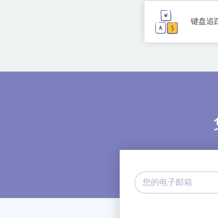
键盘追
您
的
电
子
邮