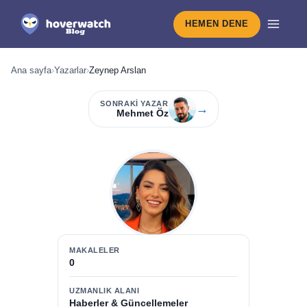
HEMEN DENE
Ana sayfa
›
Yazarlar
›
Zeynep Arslan
SONRAKI YAZAR
→
Mehmet Öz
MAKALELER
0
UZMANLIK ALANI
Haberler & Güncellemeler