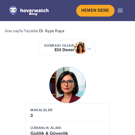
HEMEN DENE
Ana sayfa
›
Yazarlar
›
Dr. Ayşe Kaya
SONRAKI YAZAR
→
Elif Demir
MAKALELER
3
UZMANLIK ALANI
Gizlilik & Güvenlik