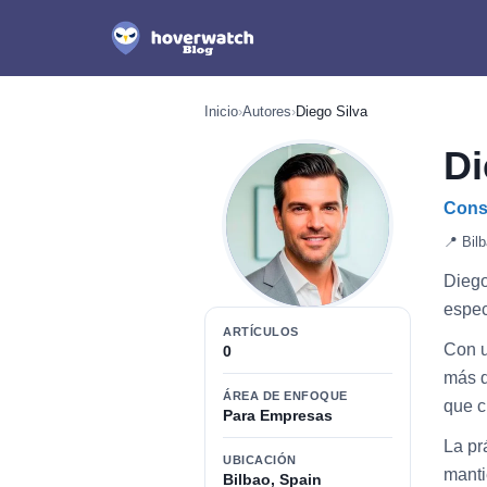
Inicio
›
Autores
›
Diego Silva
Di
Cons
📍 Bil
Diego
espec
ARTÍCULOS
Con u
0
más d
ÁREA DE ENFOQUE
que c
Para Empresas
La pr
UBICACIÓN
manti
Bilbao, Spain