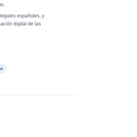
as.
 legales españoles, y
ción digital de las
al