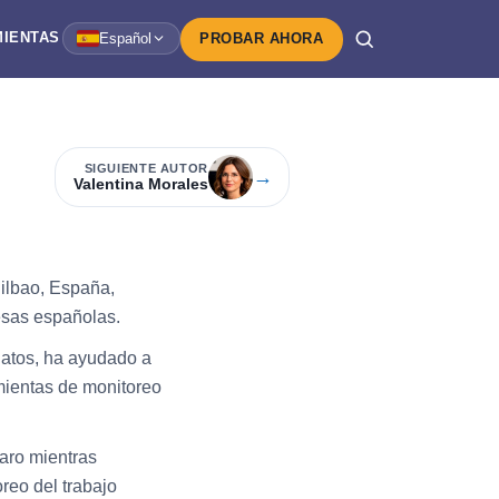
IENTAS
Español
PROBAR AHORA
SIGUIENTE AUTOR
→
Valentina Morales
Bilbao, España,
esas españolas.
datos, ha ayudado a
mientas de monitoreo
laro mientras
reo del trabajo