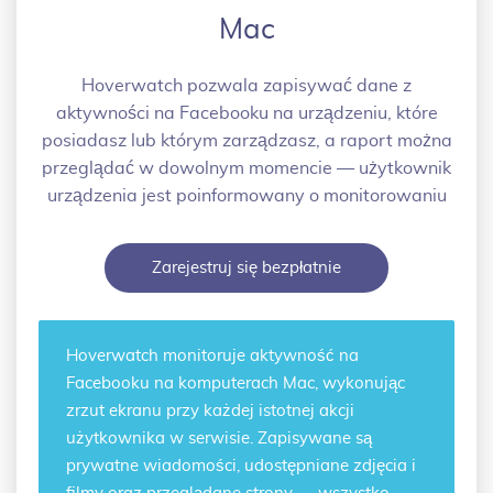
Mac
Hoverwatch pozwala zapisywać dane z
aktywności na Facebooku na urządzeniu, które
posiadasz lub którym zarządzasz, a raport można
przeglądać w dowolnym momencie — użytkownik
urządzenia jest poinformowany o monitorowaniu
Zarejestruj się bezpłatnie
Hoverwatch
monitoruje aktywność na
Facebooku
na komputerach Mac, wykonując
zrzut ekranu przy każdej istotnej akcji
użytkownika w serwisie. Zapisywane są
prywatne wiadomości, udostępniane zdjęcia i