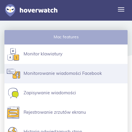
Prze
nawi
Funkcje
Mac features
Rozwiązania
Logowanie
Monitor klawiatury
Zarejestruj się bezpłatnie
Monitorowanie wiadomości Facebook
Zapisywanie wiadomości
Rejestrowanie zrzutów ekranu
Historia odwiedzanych stron