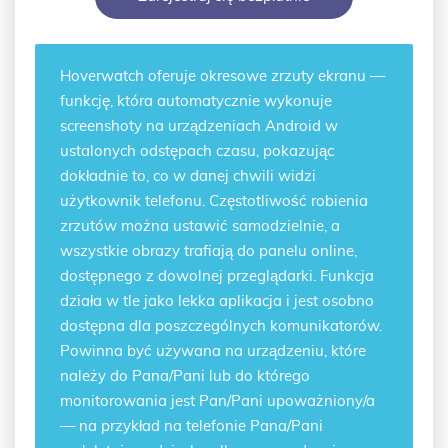
Hoverwatch oferuje
okresowe zrzuty ekranu
—
funkcję, która automatycznie wykonuje
screenshoty na urządzeniach Android w
ustalonych odstępach czasu, pokazując
dokładnie to, co w danej chwili widzi
użytkownik telefonu. Częstotliwość robienia
zrzutów można ustawić samodzielnie, a
wszystkie obrazy trafiają do panelu online,
dostępnego z dowolnej przeglądarki. Funkcja
działa w tle jako lekka aplikacja i jest osobno
dostępna dla poszczególnych komunikatorów.
Powinna być używana na urządzeniu, które
należy do Pana/Pani lub do którego
monitorowania jest Pan/Pani upoważniony/a
— na przykład na telefonie Pana/Pani