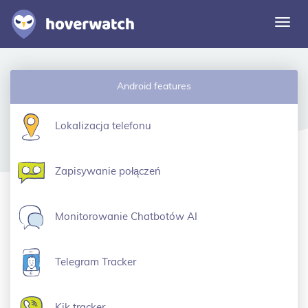
Prze
nawi
Funkcje
Android features
Rozwiązania
Logowanie
Lokalizacja telefonu
Zarejestruj się bezpłatnie
Zapisywanie połączeń
Monitorowanie Chatbotów AI
Telegram Tracker
Kik tracker