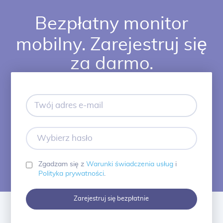
Bezpłatny monitor
mobilny. Zarejestruj się
za darmo.
Twój
adres
e-
mail
Wybierz
hasło
Zgadzam się z
Warunki świadczenia usług
i
Polityka prywatności
.
Zarejestruj się bezpłatnie