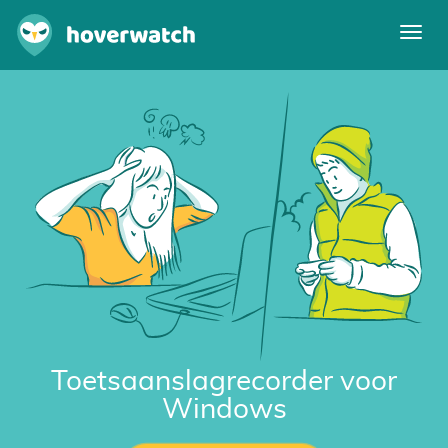
Navi
omsc
Kenmerken
Inloggen
Gratis registratie
Toetsaanslagrecorder voor
Windows