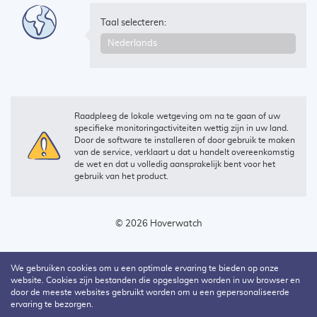
Taal selecteren:
Raadpleeg de lokale wetgeving om na te gaan of uw
specifieke monitoringactiviteiten wettig zijn in uw land.
Door de software te installeren of door gebruik te maken
van de service, verklaart u dat u handelt overeenkomstig
de wet en dat u volledig aansprakelijk bent voor het
gebruik van het product.
© 2026 Hoverwatch
We gebruiken cookies om u een optimale ervaring te bieden op onze
website. Cookies zijn bestanden die opgeslagen worden in uw browser en
door de meeste websites gebruikt worden om u een gepersonaliseerde
ervaring te bezorgen.