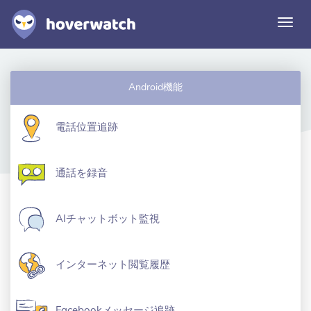
ナ
ビ
ゲ
ー
機能
シ
Android機能
ソリューション
ョ
ン
ログイン
電話位置追跡
切
り
替
無料登録
通話を録音
え
AIチャットボット監視
インターネット閲覧履歴
Facebookメッセージ追跡