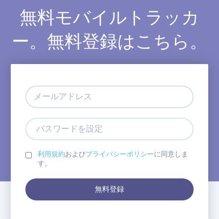
無料モバイルトラッカ
ー。無料登録はこちら。
メ
ー
ル
ア
パ
ド
ス
レ
ワ
ス
ー
利用規約
および
プライバシーポリシー
に同意しま
ド
す。
を
設
無料登録
定