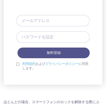
メ
ー
ル
ア
パ
ド
ス
レ
ワ
ス
ー
ド
を
設
利用規約
および
プライバシーポリシー
に同意
定
します。
ほとんどの場合、スマートフォンのロックを解除する際にユ