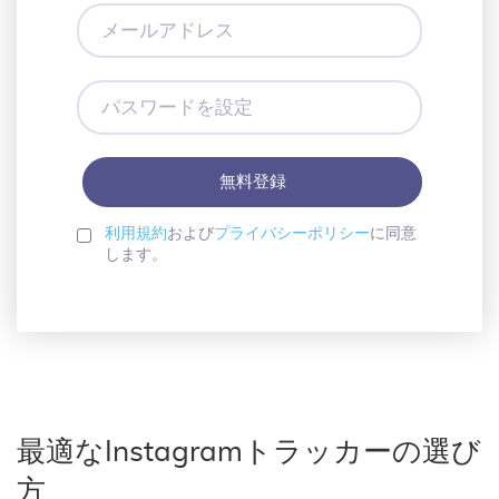
メ
ー
ル
ア
パ
ド
ス
レ
ワ
ス
ー
ド
を
設
利用規約
および
プライバシーポリシー
に同意
定
します。
最適なInstagramトラッカーの選び
方