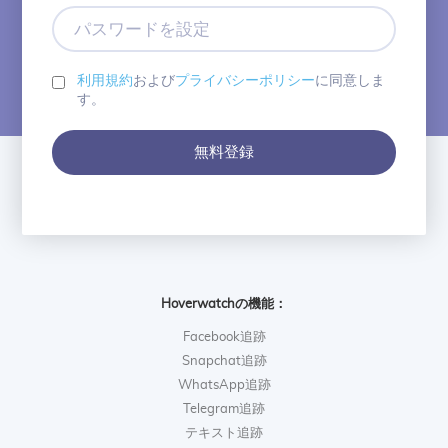
ア
パ
ド
ス
レ
ワ
ス
ー
利用規約
および
プライバシーポリシー
に同意しま
ド
す。
を
設
無料登録
定
Hoverwatchの機能：
Facebook追跡
Snapchat追跡
WhatsApp追跡
Telegram追跡
テキスト追跡