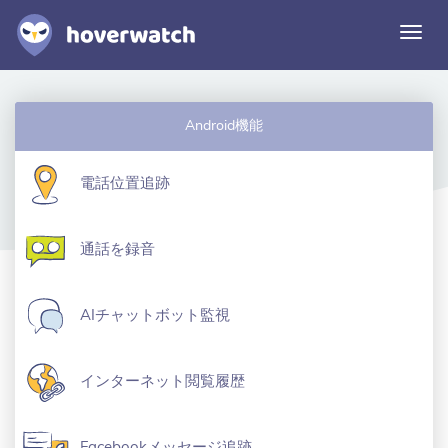
ナ
ビ
ゲ
ー
機能
シ
Android機能
ソリューション
ョ
ン
ログイン
電話位置追跡
切
り
替
無料登録
通話を録音
え
AIチャットボット監視
インターネット閲覧履歴
Facebookメッセージ追跡